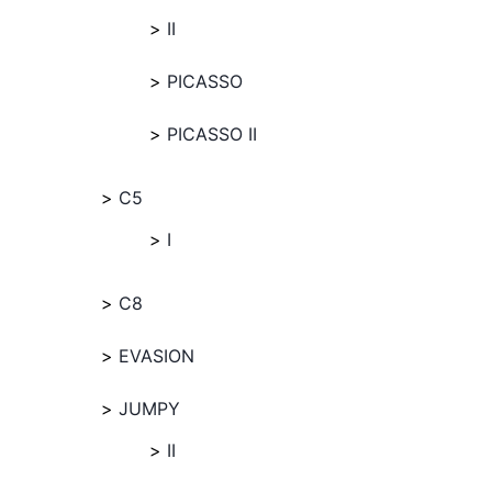
II
PICASSO
PICASSO II
C5
I
C8
EVASION
JUMPY
II