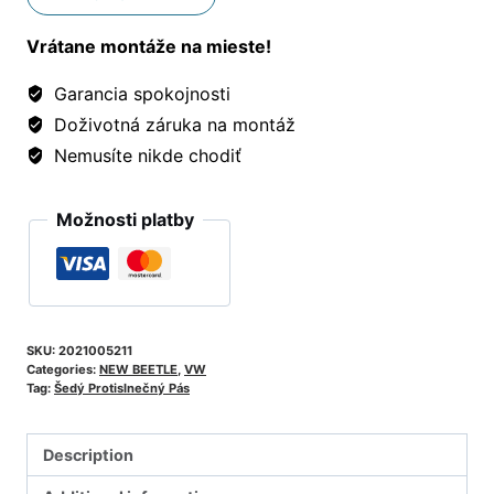
Vrátane montáže na mieste!
Garancia spokojnosti
Doživotná záruka na montáž
Nemusíte nikde chodiť
Možnosti platby
SKU:
2021005211
Categories:
NEW BEETLE
,
VW
Tag:
Šedý Protislnečný Pás
Description