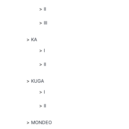
II
III
KA
I
II
KUGA
I
II
MONDEO