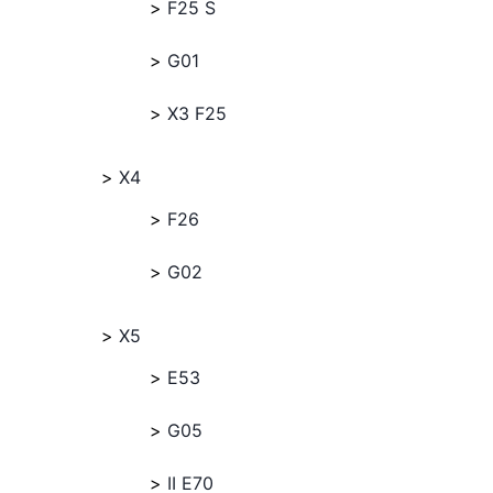
F25 S
G01
X3 F25
X4
F26
G02
X5
E53
G05
II E70