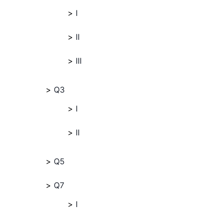
I
II
III
Q3
I
II
Q5
Q7
I