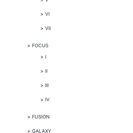
VI
VII
FOCUS
I
II
III
IV
FUSION
GALAXY