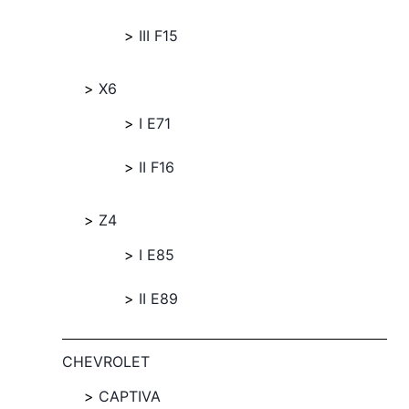
III F15
X6
I E71
II F16
Z4
I E85
II E89
CHEVROLET
CAPTIVA