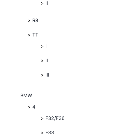
II
R8
TT
I
II
III
BMW
4
F32/F36
F33