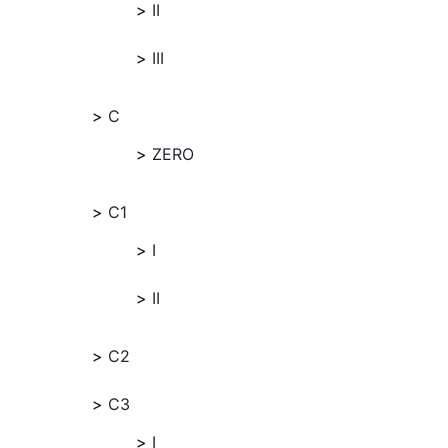
II
III
C
ZERO
C1
I
II
C2
C3
I