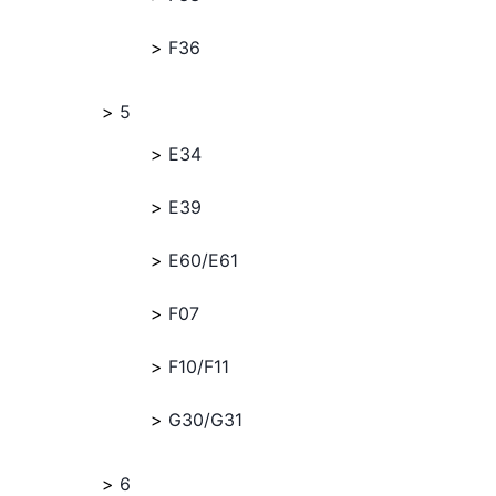
F36
5
E34
E39
E60/E61
F07
F10/F11
G30/G31
6