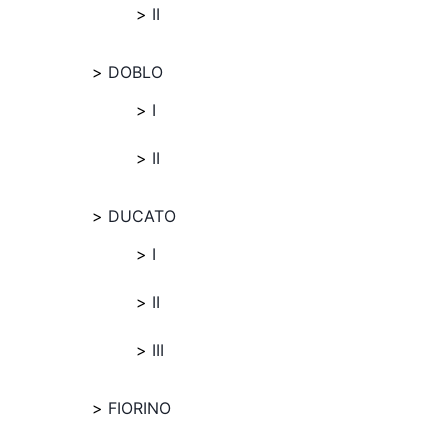
II
DOBLO
I
II
DUCATO
I
II
III
FIORINO