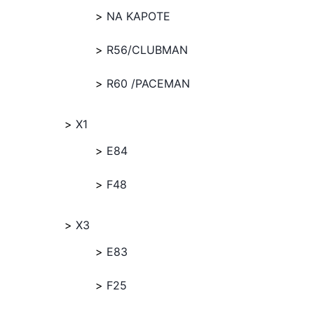
NA KAPOTE
R56/CLUBMAN
R60 /PACEMAN
X1
E84
F48
X3
E83
F25