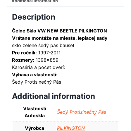
Additional information
Description
Čelné Sklo VW NEW BEETLE PILKINGTON
Vrátane montáže na mieste, lepiacej sady
sklo zelené šedý pás bauset
Pre ročník:
1997-2011
Rozmery:
1398×859
Karoséria a počet dverí:
Výbava a vlastnosti:
Šedý Protislnečný Pás
Additional information
Vlastnosti
Šedý Protislnečný Pás
Autoskla
Výrobca
PILKINGTON