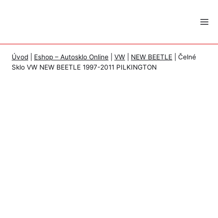
Skip
to
content
Úvod
|
Eshop – Autosklo Online
|
VW
|
NEW BEETLE
|
Čelné
Sklo VW NEW BEETLE 1997-2011 PILKINGTON