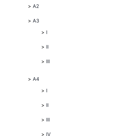
A2
A3
I
II
III
A4
I
II
III
IV