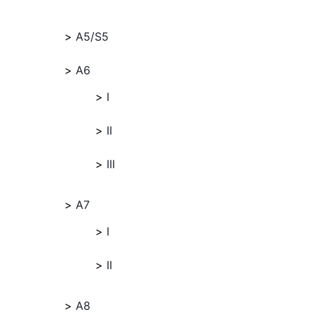
A5/S5
A6
I
II
III
A7
I
II
A8