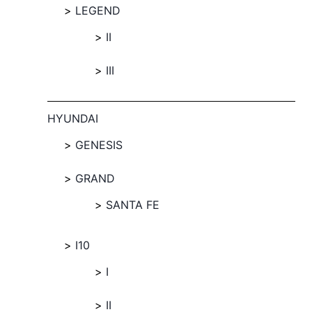
LEGEND
II
III
HYUNDAI
GENESIS
GRAND
SANTA FE
I10
I
II