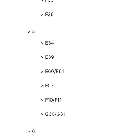
F33
F36
5
E34
E39
E60/E61
F07
F10/F11
G30/G31
6