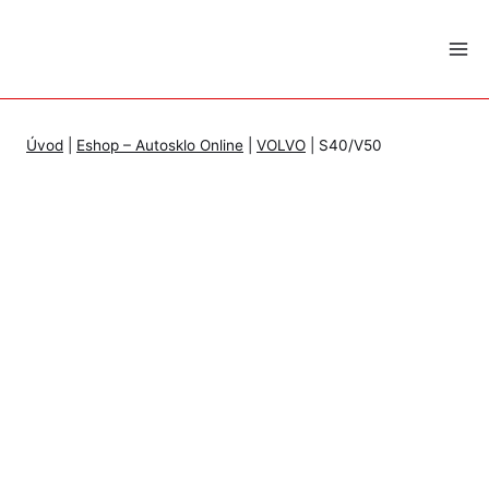
Skip
to
content
Úvod
|
Eshop – Autosklo Online
|
VOLVO
|
S40/V50