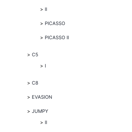
II
PICASSO
PICASSO II
C5
I
C8
EVASION
JUMPY
II