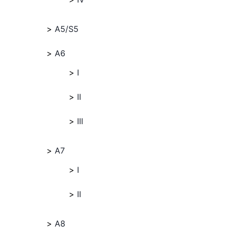
A5/S5
A6
I
II
III
A7
I
II
A8