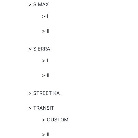
S MAX
I
II
SIERRA
I
II
STREET KA
TRANSIT
CUSTOM
II