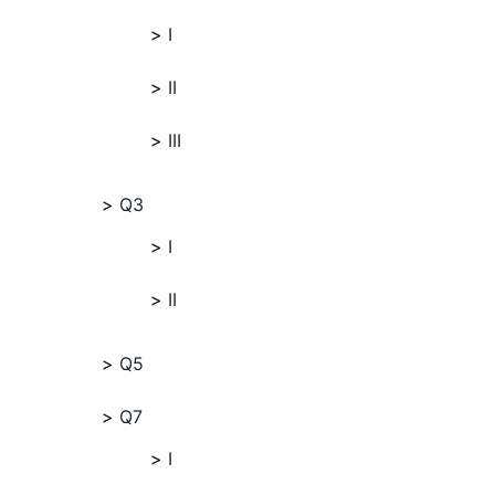
I
II
III
Q3
I
II
Q5
Q7
I