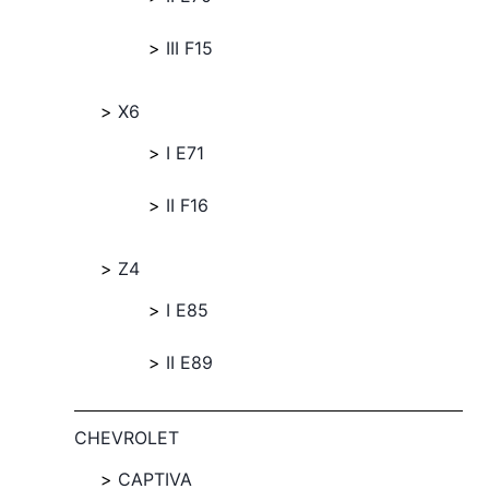
III F15
X6
I E71
II F16
Z4
I E85
II E89
CHEVROLET
CAPTIVA