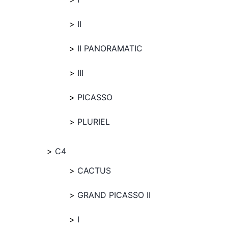
II
II PANORAMATIC
III
PICASSO
PLURIEL
C4
CACTUS
GRAND PICASSO II
I