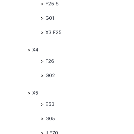
F25 S
G01
X3 F25
X4
F26
G02
X5
E53
G05
II E70