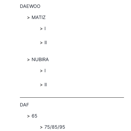
DAEWOO
MATIZ
I
II
NUBIRA
I
II
DAF
65
75/85/95