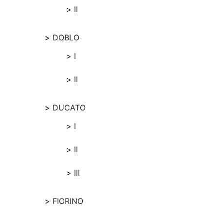
II
DOBLO
I
II
DUCATO
I
II
III
FIORINO