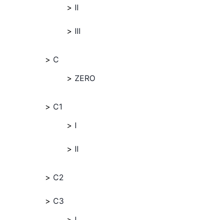
II
III
C
ZERO
C1
I
II
C2
C3
I