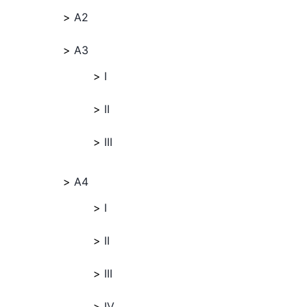
A2
A3
I
II
III
A4
I
II
III
IV