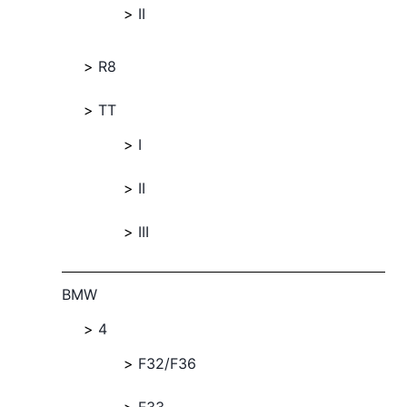
II
R8
TT
I
II
III
BMW
4
F32/F36