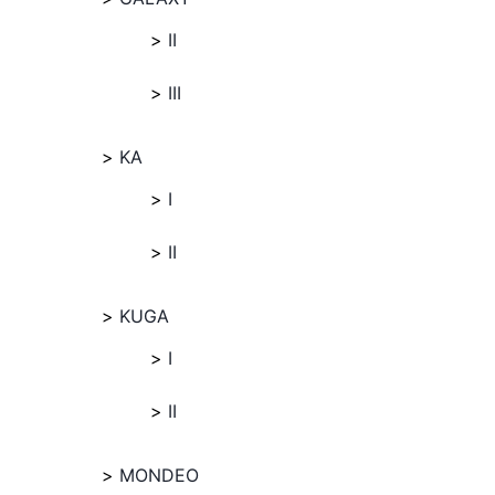
II
III
KA
I
II
KUGA
I
II
MONDEO