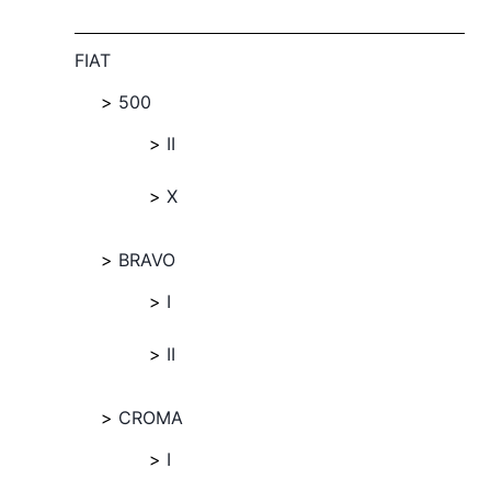
FIAT
500
II
X
BRAVO
I
II
CROMA
I