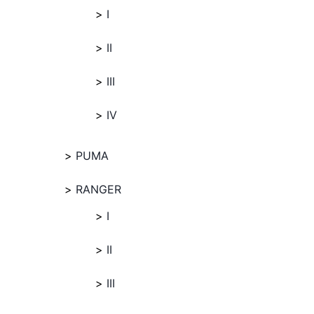
I
II
III
IV
PUMA
RANGER
I
II
III