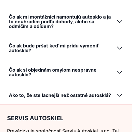
Čo ak mi montážnici namontujú autosklo a ja
to neuhradím podľa dohody, alebo sa
odmlčím a odídem?
Čo ak bude pršať keď mi prídu vymeniť
autosklo?
Čo ak si objednám omylom nesprávne
autosklo?
Ako to, že ste lacnejší než ostatné autosklá?
SERVIS AUTOSKIEL
Prevádzkuje spoločnosť Servis Autoskiel, s.r.o. Tel.