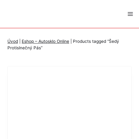
Skip
to
content
Úvod
|
Eshop – Autosklo Online
|
Products tagged “Šedý
Protislnečný Pás”