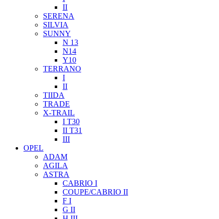
II
SERENA
SILVIA
SUNNY
N 13
N14
Y10
TERRANO
I
II
TIIDA
TRADE
X-TRAIL
I T30
II T31
III
OPEL
ADAM
AGILA
ASTRA
CABRIO I
COUPE/CABRIO II
F I
G II
H III