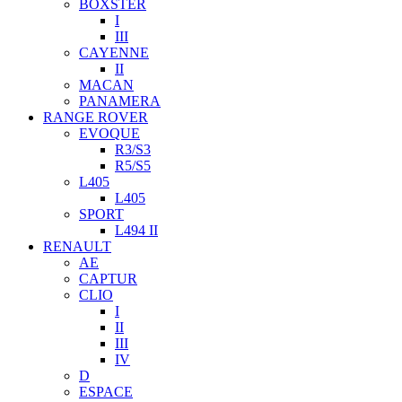
BOXSTER
I
III
CAYENNE
II
MACAN
PANAMERA
RANGE ROVER
EVOQUE
R3/S3
R5/S5
L405
L405
SPORT
L494 II
RENAULT
AE
CAPTUR
CLIO
I
II
III
IV
D
ESPACE