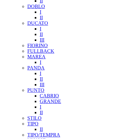
II
DOBLO
I
II
DUCATO
I
II
III
FIORINO
FULLBACK
MAREA
I
PANDA
I
II
III
PUNTO
CABRIO
GRANDE
I
II
STILO
TIPO
II
TIPO/TEMPRA