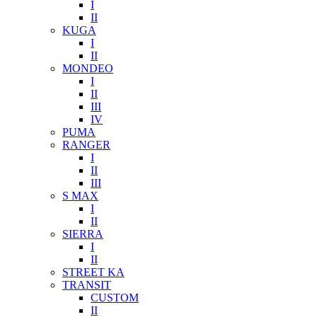
I
II
KUGA
I
II
MONDEO
I
II
III
IV
PUMA
RANGER
I
II
III
S MAX
I
II
SIERRA
I
II
STREET KA
TRANSIT
CUSTOM
II