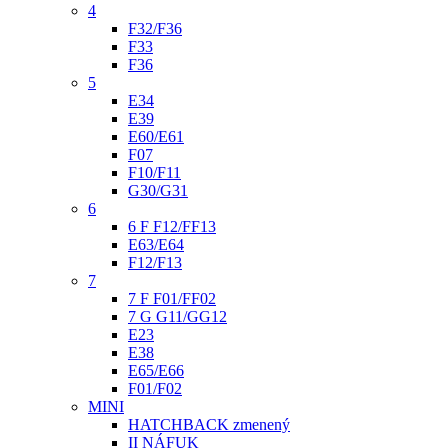
4
F32/F36
F33
F36
5
E34
E39
E60/E61
F07
F10/F11
G30/G31
6
6 F F12/FF13
E63/E64
F12/F13
7
7 F F01/FF02
7 G G11/GG12
E23
E38
E65/E66
F01/F02
MINI
HATCHBACK zmenený
II NÁFUK