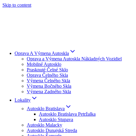
Skip to content
Oprava A Výmena Autoskla
Oprava a Výmena Autoskla Nákladných Vozidiel
Mobilné Autosklo
Prasknuté Čelné Sklo
Oprava Čelného Skla
Výmena Čelného Skla
Výmena Bočného Skla
Výmena Zadného Skla
Lokality
Autosklo Bratislava
Autosklo Bratislava Petržalka
Autosklo Stupava
Autosklo Malacky
Autosklo Dunajská Streda
Autosklo Šamorín