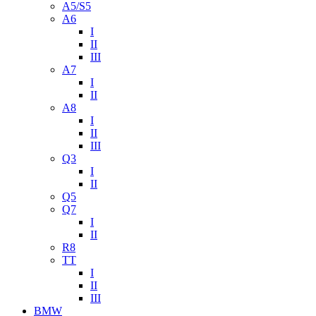
A5/S5
A6
I
II
III
A7
I
II
A8
I
II
III
Q3
I
II
Q5
Q7
I
II
R8
TT
I
II
III
BMW