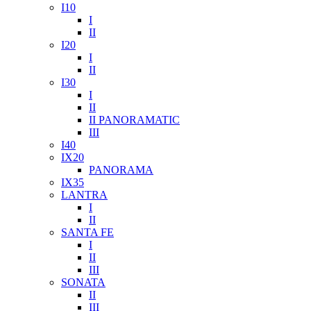
I10
I
II
I20
I
II
I30
I
II
II PANORAMATIC
III
I40
IX20
PANORAMA
IX35
LANTRA
I
II
SANTA FE
I
II
III
SONATA
II
III