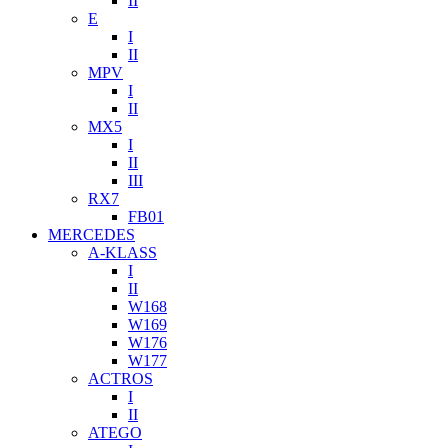
II
E
I
II
MPV
I
II
MX5
I
II
III
RX7
FB01
MERCEDES
A-KLASS
I
II
W168
W169
W176
W177
ACTROS
I
II
ATEGO