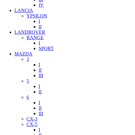
IV
LANCIA
YPSILON
I
II
LANDROVER
RANGE
I
SPORT
MAZDA
3
I
II
III
5
I
II
6
I
II
III
CX-3
CX-5
I