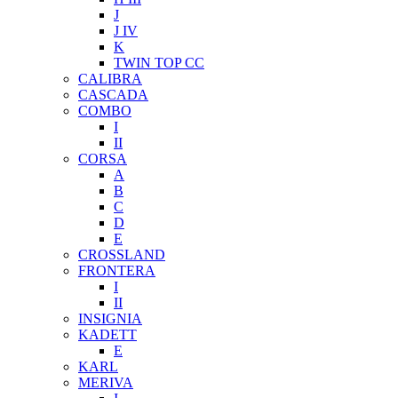
J
J IV
K
TWIN TOP CC
CALIBRA
CASCADA
COMBO
I
II
CORSA
A
B
C
D
E
CROSSLAND
FRONTERA
I
II
INSIGNIA
KADETT
E
KARL
MERIVA