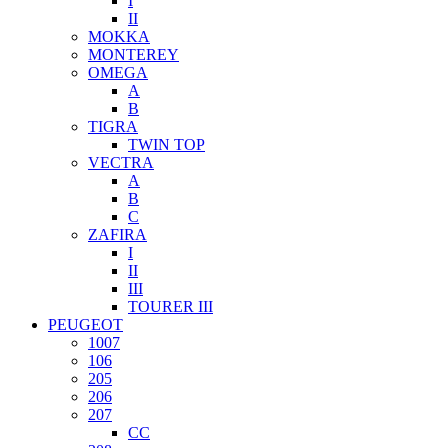
I
II
MOKKA
MONTEREY
OMEGA
A
B
TIGRA
TWIN TOP
VECTRA
A
B
C
ZAFIRA
I
II
III
TOURER III
PEUGEOT
1007
106
205
206
207
CC