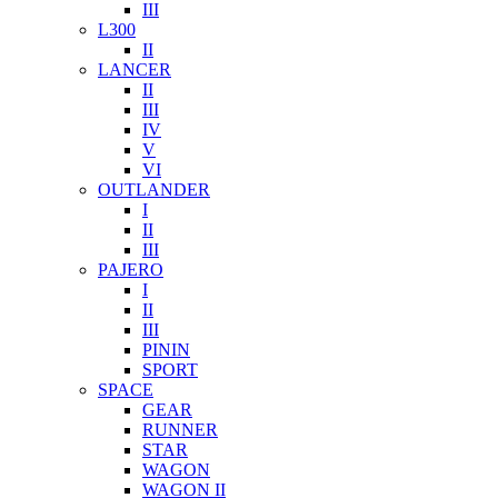
III
L300
II
LANCER
II
III
IV
V
VI
OUTLANDER
I
II
III
PAJERO
I
II
III
PININ
SPORT
SPACE
GEAR
RUNNER
STAR
WAGON
WAGON II