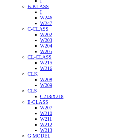
I
B-KLASS
I
W246
W247
C-CLASS
W202
W203
W204
W205
CL-CLASS
W215
W216
CLK
W208
W209
CLS
C218/X218
E-CLASS
W207
W210
W211
W212
W213
G MODEL