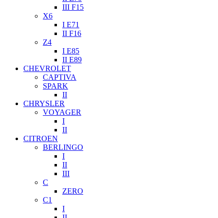
III F15
X6
I E71
II F16
Z4
I E85
II E89
CHEVROLET
CAPTIVA
SPARK
II
CHRYSLER
VOYAGER
I
II
CITROEN
BERLINGO
I
II
III
C
ZERO
C1
I
II