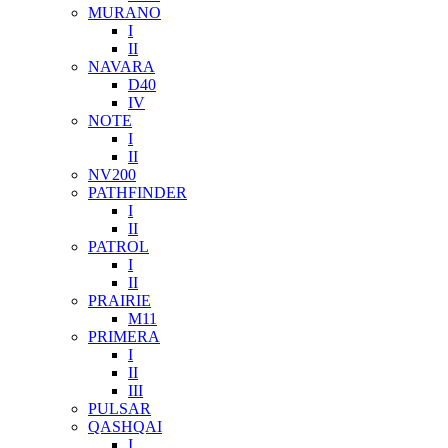
MURANO
I
II
NAVARA
D40
IV
NOTE
I
II
NV200
PATHFINDER
I
II
PATROL
I
II
PRAIRIE
M11
PRIMERA
I
II
III
PULSAR
QASHQAI
I