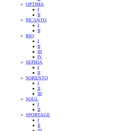
OPTIMA
I
II
PICANTO
I
II
RIO
I
II
III
IV
SEPHIA
I
II
SORENTO
I
II
III
SOUL
I
II
SPORTAGE
I
II
III