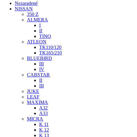
Nezaradené
NISSAN
350 Z
ALMERA
I
II
TINO
ATLEON
TK110/120
TK165/210
BLUEBIRD
III
IV
CABSTAR
II
III
JUKE
LEAF
MAXIMA
A32
A33
MICRA
K 11
K 12
K 13