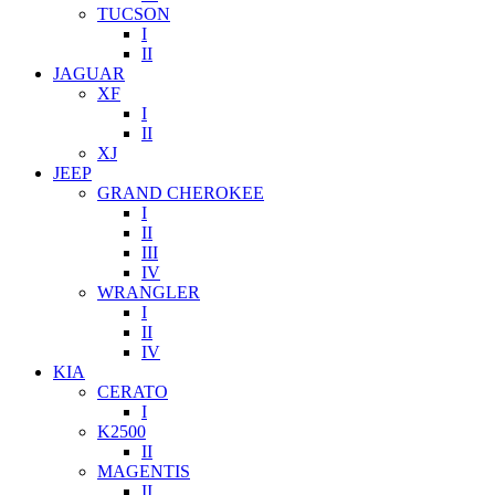
TUCSON
I
II
JAGUAR
XF
I
II
XJ
JEEP
GRAND CHEROKEE
I
II
III
IV
WRANGLER
I
II
IV
KIA
CERATO
I
K2500
II
MAGENTIS
II