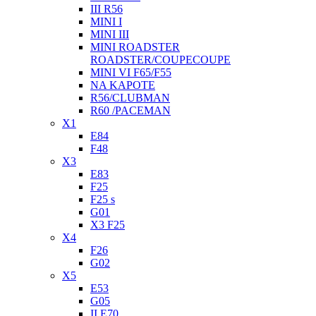
III R56
MINI I
MINI III
MINI ROADSTER
ROADSTER/COUPECOUPE
MINI VI F65/F55
NA KAPOTE
R56/CLUBMAN
R60 /PACEMAN
X1
E84
F48
X3
E83
F25
F25 s
G01
X3 F25
X4
F26
G02
X5
E53
G05
II E70