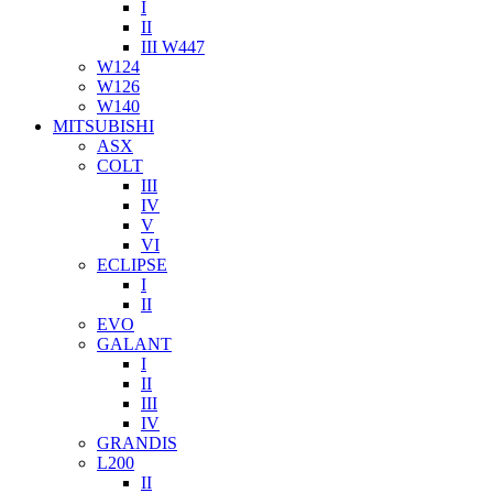
I
II
III W447
W124
W126
W140
MITSUBISHI
ASX
COLT
III
IV
V
VI
ECLIPSE
I
II
EVO
GALANT
I
II
III
IV
GRANDIS
L200
II