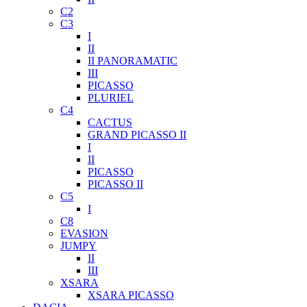
C2
C3
I
II
II PANORAMATIC
III
PICASSO
PLURIEL
C4
CACTUS
GRAND PICASSO II
I
II
PICASSO
PICASSO II
C5
I
C8
EVASION
JUMPY
II
III
XSARA
XSARA PICASSO