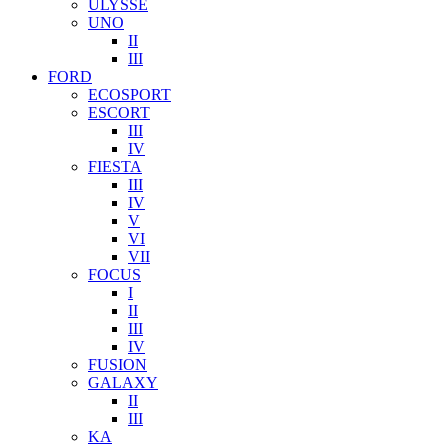
ULYSSE
UNO
II
III
FORD
ECOSPORT
ESCORT
III
IV
FIESTA
III
IV
V
VI
VII
FOCUS
I
II
III
IV
FUSION
GALAXY
II
III
KA