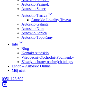
Autosklo Pezinok
Autosklo Senec
Autosklo Trnava
Autosklo Lokality Trnava
Autosklo Galanta
Autosklo Nitra
Autosklo Senica
Autosklo Topolčany
Info
Blog
Kontakt Autosklo
Všeobecné Obchodné Podmienky
Zásady ochrany osobných údajov
Eshop – Autosklo Online
Môj účet
0951 123 692