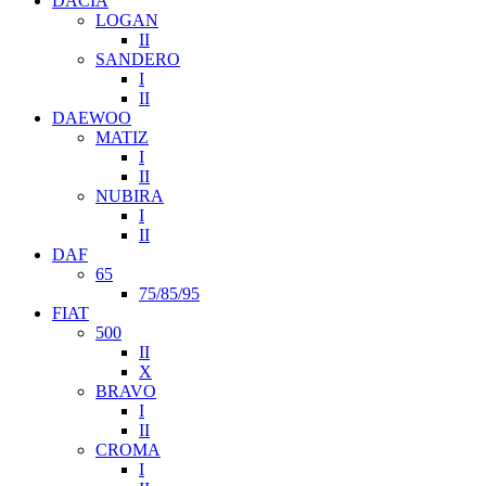
DACIA
LOGAN
II
SANDERO
I
II
DAEWOO
MATIZ
I
II
NUBIRA
I
II
DAF
65
75/85/95
FIAT
500
II
X
BRAVO
I
II
CROMA
I