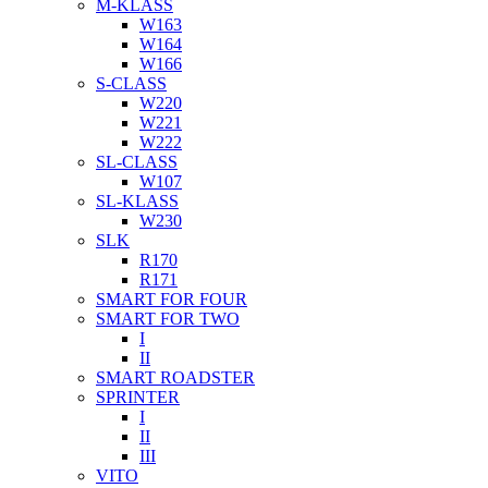
M-KLASS
W163
W164
W166
S-CLASS
W220
W221
W222
SL-CLASS
W107
SL-KLASS
W230
SLK
R170
R171
SMART FOR FOUR
SMART FOR TWO
I
II
SMART ROADSTER
SPRINTER
I
II
III
VITO