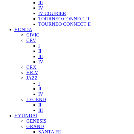
III
IV
IV COURIER
TOURNEO CONNECT I
TOURNEO CONNECT II
HONDA
CIVIC
CRV
I
II
III
IV
CRX
HR-V
JAZZ
I
II
IV
LEGEND
II
III
HYUNDAI
GENESIS
GRAND
SANTA FE