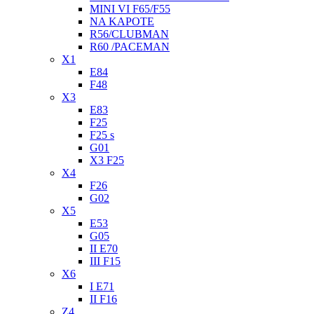
MINI VI F65/F55
NA KAPOTE
R56/CLUBMAN
R60 /PACEMAN
X1
E84
F48
X3
E83
F25
F25 s
G01
X3 F25
X4
F26
G02
X5
E53
G05
II E70
III F15
X6
I E71
II F16
Z4