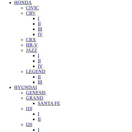
HONDA
CIVIC
CRV
I
II
III
IV
CRX
HR-V
JAZZ
I
II
IV
LEGEND
II
III
HYUNDAI
GENESIS
GRAND
SANTA FE
I10
I
II
I20
I