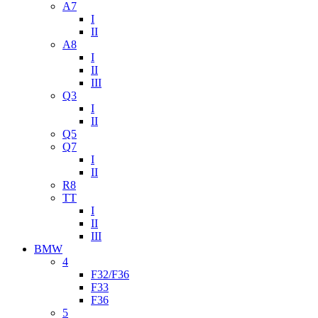
A7
I
II
A8
I
II
III
Q3
I
II
Q5
Q7
I
II
R8
TT
I
II
III
BMW
4
F32/F36
F33
F36
5