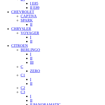
I E85
II E89
CHEVROLET
CAPTIVA
SPARK
II
CHRYSLER
VOYAGER
I
II
CITROEN
BERLINGO
I
II
III
C
ZERO
C1
I
II
C2
C3
I
II
II PANORAMATIC