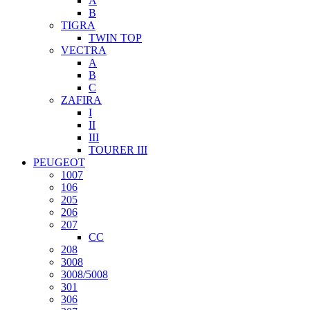
A
B
TIGRA
TWIN TOP
VECTRA
A
B
C
ZAFIRA
I
II
III
TOURER III
PEUGEOT
1007
106
205
206
207
CC
208
3008
3008/5008
301
306