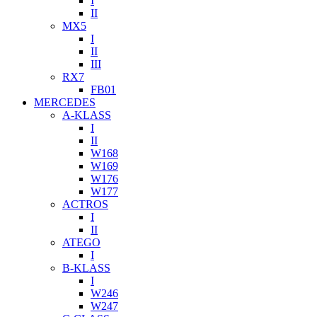
I
II
MX5
I
II
III
RX7
FB01
MERCEDES
A-KLASS
I
II
W168
W169
W176
W177
ACTROS
I
II
ATEGO
I
B-KLASS
I
W246
W247