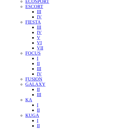
ECOSPORT
ESCORT
III
IV
FIESTA
III
IV
V
VI
VII
FOCUS
I
II
III
IV
FUSION
GALAXY
II
III
KA
I
II
KUGA
I
II