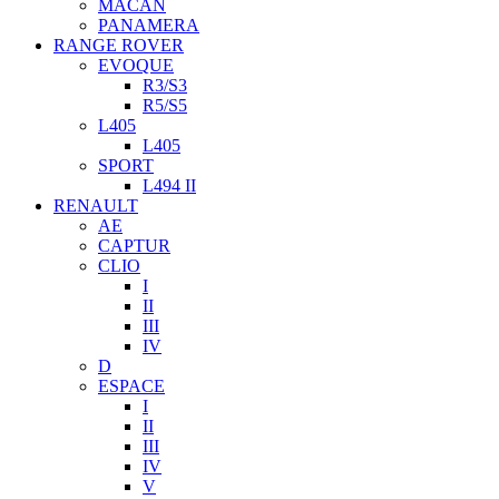
MACAN
PANAMERA
RANGE ROVER
EVOQUE
R3/S3
R5/S5
L405
L405
SPORT
L494 II
RENAULT
AE
CAPTUR
CLIO
I
II
III
IV
D
ESPACE
I
II
III
IV
V