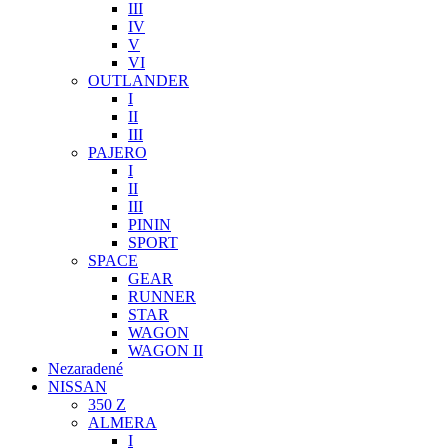
III
IV
V
VI
OUTLANDER
I
II
III
PAJERO
I
II
III
PININ
SPORT
SPACE
GEAR
RUNNER
STAR
WAGON
WAGON II
Nezaradené
NISSAN
350 Z
ALMERA
I