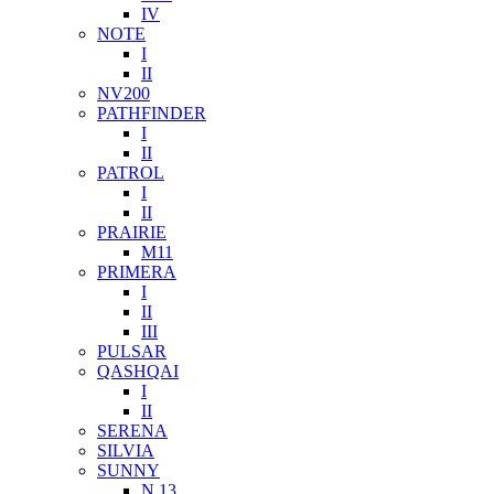
IV
NOTE
I
II
NV200
PATHFINDER
I
II
PATROL
I
II
PRAIRIE
M11
PRIMERA
I
II
III
PULSAR
QASHQAI
I
II
SERENA
SILVIA
SUNNY
N 13