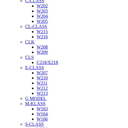
C-CLASS
W202
W203
W204
W205
CL-CLASS
W215
W216
CLK
W208
W209
CLS
C218/X218
E-CLASS
W207
W210
W211
W212
W213
G MODEL
M-KLASS
W163
W164
W166
S-CLASS