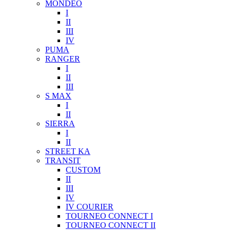
MONDEO
I
II
III
IV
PUMA
RANGER
I
II
III
S MAX
I
II
SIERRA
I
II
STREET KA
TRANSIT
CUSTOM
II
III
IV
IV COURIER
TOURNEO CONNECT I
TOURNEO CONNECT II