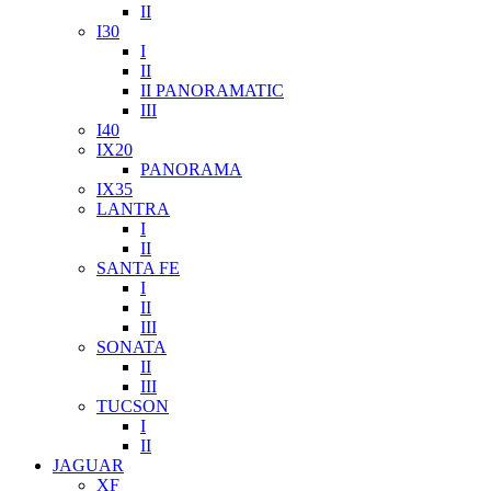
II
I30
I
II
II PANORAMATIC
III
I40
IX20
PANORAMA
IX35
LANTRA
I
II
SANTA FE
I
II
III
SONATA
II
III
TUCSON
I
II
JAGUAR
XF