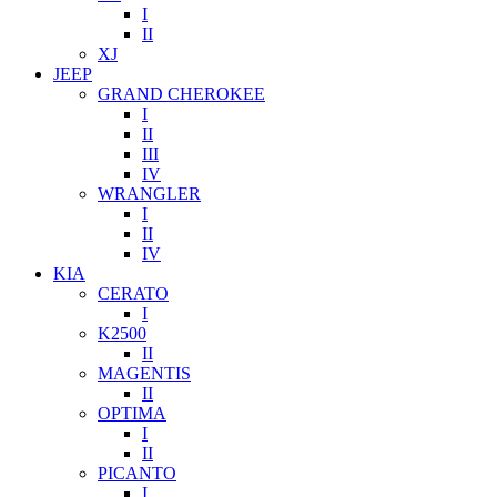
I
II
XJ
JEEP
GRAND CHEROKEE
I
II
III
IV
WRANGLER
I
II
IV
KIA
CERATO
I
K2500
II
MAGENTIS
II
OPTIMA
I
II
PICANTO
I