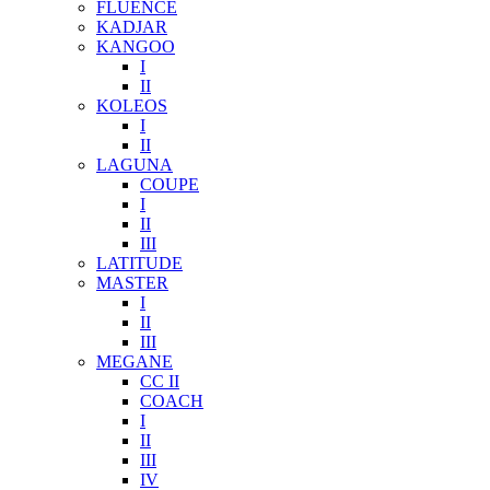
FLUENCE
KADJAR
KANGOO
I
II
KOLEOS
I
II
LAGUNA
COUPE
I
II
III
LATITUDE
MASTER
I
II
III
MEGANE
CC II
COACH
I
II
III
IV