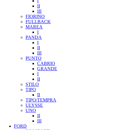
I
II
III
FIORINO
FULLBACK
MAREA
I
PANDA
I
II
III
PUNTO
CABRIO
GRANDE
I
II
STILO
TIPO
II
TIPO/TEMPRA
ULYSSE
UNO
II
III
FORD