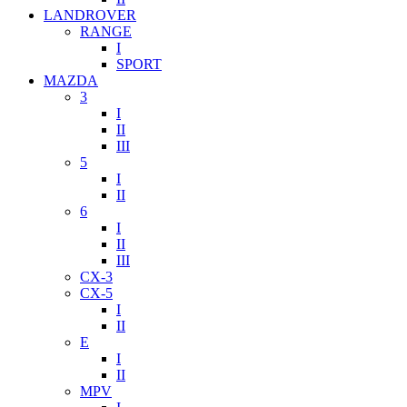
LANDROVER
RANGE
I
SPORT
MAZDA
3
I
II
III
5
I
II
6
I
II
III
CX-3
CX-5
I
II
E
I
II
MPV