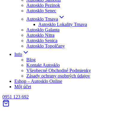
Autosklo Pezinok
Autosklo Senec
Autosklo Trnava
Autosklo Lokality Trnava
Autosklo Galanta
Autosklo Nitra
Autosklo Senica
Autosklo Topolčany
Info
Blog
Kontakt Autosklo
Všeobecné Obchodné Podmienky
Zásady ochrany osobných údajov
Eshop – Autosklo Online
Môj účet
0951 123 692