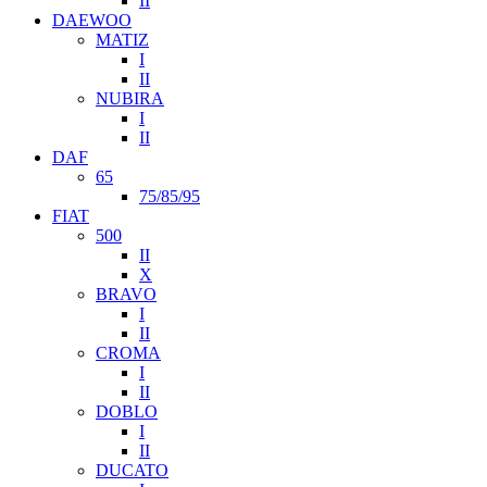
II
DAEWOO
MATIZ
I
II
NUBIRA
I
II
DAF
65
75/85/95
FIAT
500
II
X
BRAVO
I
II
CROMA
I
II
DOBLO
I
II
DUCATO