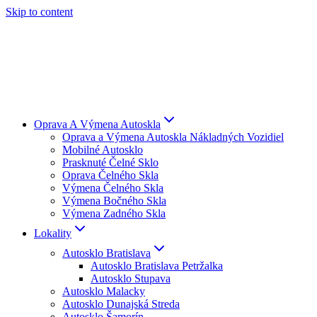
Skip to content
Oprava A Výmena Autoskla
Oprava a Výmena Autoskla Nákladných Vozidiel
Mobilné Autosklo
Prasknuté Čelné Sklo
Oprava Čelného Skla
Výmena Čelného Skla
Výmena Bočného Skla
Výmena Zadného Skla
Lokality
Autosklo Bratislava
Autosklo Bratislava Petržalka
Autosklo Stupava
Autosklo Malacky
Autosklo Dunajská Streda
Autosklo Šamorín