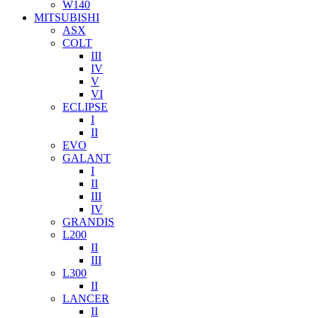
W140
MITSUBISHI
ASX
COLT
III
IV
V
VI
ECLIPSE
I
II
EVO
GALANT
I
II
III
IV
GRANDIS
L200
II
III
L300
II
LANCER
II