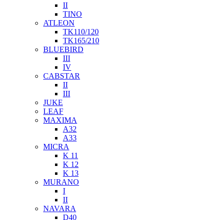
II
TINO
ATLEON
TK110/120
TK165/210
BLUEBIRD
III
IV
CABSTAR
II
III
JUKE
LEAF
MAXIMA
A32
A33
MICRA
K 11
K 12
K 13
MURANO
I
II
NAVARA
D40