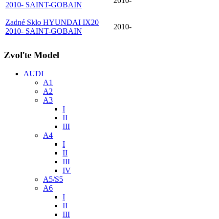
2010-
2010- SAINT-GOBAIN
Zadné Sklo HYUNDAI IX20
2010-
2010- SAINT-GOBAIN
Zvoľte Model
AUDI
A1
A2
A3
I
II
III
A4
I
II
III
IV
A5/S5
A6
I
II
III