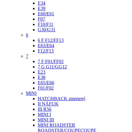
E34
E39
E60/E61
F07
F10/F11
G30/G31
6
6 F F12/FF13
E63/E64
F12/F13
7
7 F F01/FF02
7 G G11/GG12
E23
E38
E65/E66
F01/F02
MINI
HATCHBACK zmenený
II NÁFUK
III R56
MINI I
MINI III
MINI ROADSTER
ROADSTER/COUPECOUPE