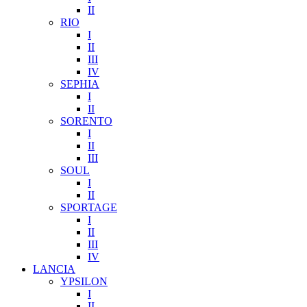
II
RIO
I
II
III
IV
SEPHIA
I
II
SORENTO
I
II
III
SOUL
I
II
SPORTAGE
I
II
III
IV
LANCIA
YPSILON
I
II