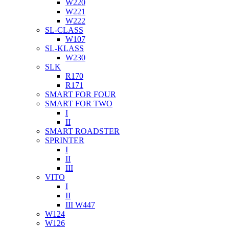
W220
W221
W222
SL-CLASS
W107
SL-KLASS
W230
SLK
R170
R171
SMART FOR FOUR
SMART FOR TWO
I
II
SMART ROADSTER
SPRINTER
I
II
III
VITO
I
II
III W447
W124
W126