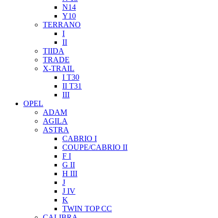
N14
Y10
TERRANO
I
II
TIIDA
TRADE
X-TRAIL
I T30
II T31
III
OPEL
ADAM
AGILA
ASTRA
CABRIO I
COUPE/CABRIO II
F I
G II
H III
J
J IV
K
TWIN TOP CC
CALIBRA