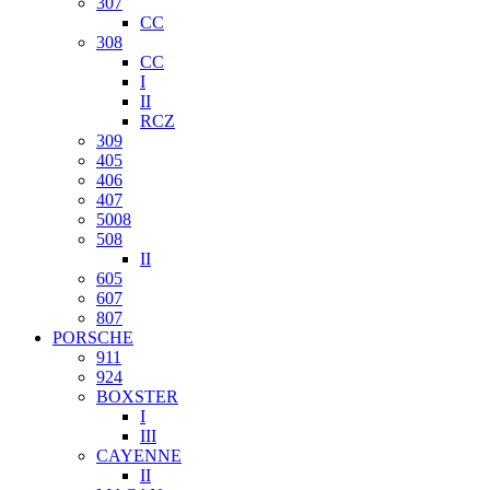
307
CC
308
CC
I
II
RCZ
309
405
406
407
5008
508
II
605
607
807
PORSCHE
911
924
BOXSTER
I
III
CAYENNE
II