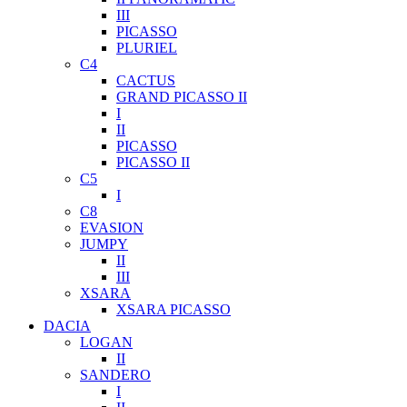
III
PICASSO
PLURIEL
C4
CACTUS
GRAND PICASSO II
I
II
PICASSO
PICASSO II
C5
I
C8
EVASION
JUMPY
II
III
XSARA
XSARA PICASSO
DACIA
LOGAN
II
SANDERO
I