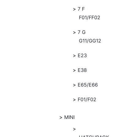
7 F
F01/FF02
7 G
G11/GG12
E23
E38
E65/E66
F01/F02
MINI