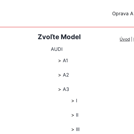
Skip
to
Oprava A
content
Zvoľte Model
Úvod
|
AUDI
A1
A2
A3
I
II
III