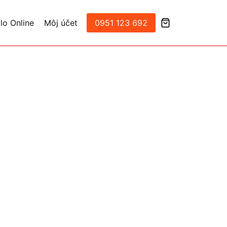
lo Online
Môj účet
0951 123 692