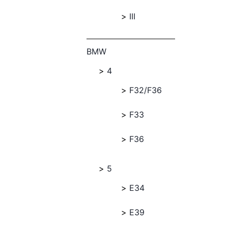
III
BMW
4
F32/F36
F33
F36
5
E34
E39