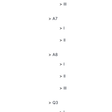
III
A7
I
II
A8
I
II
III
Q3