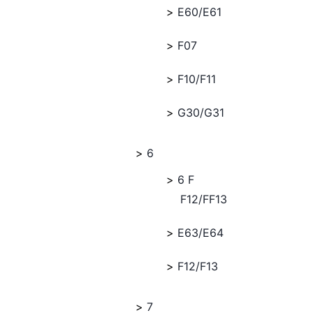
E60/E61
F07
F10/F11
G30/G31
6
6 F
F12/FF13
E63/E64
F12/F13
7