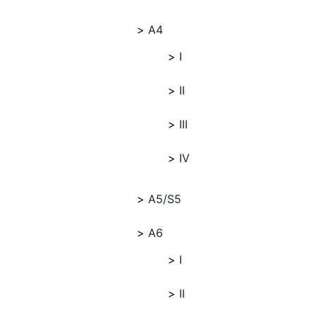
A4
I
II
III
IV
A5/S5
A6
I
II