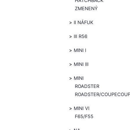
HATCHBACK
ZMENENÝ
II NÁFUK
III R56
MINI I
MINI III
MINI
ROADSTER
ROADSTER/COUPECOU
MINI VI
F65/F55