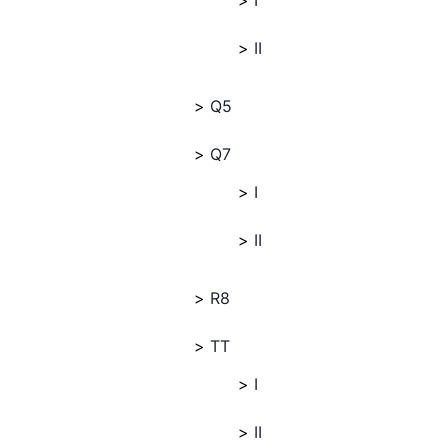
I
II
Q5
Q7
I
II
R8
TT
I
II