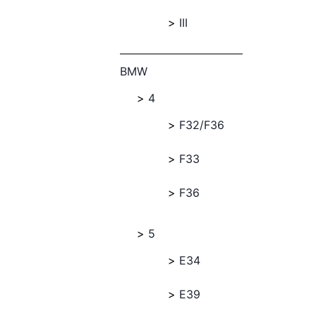
III
BMW
4
F32/F36
F33
F36
5
E34
E39