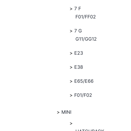
7 F
F01/FF02
7 G
G11/GG12
E23
E38
E65/E66
F01/F02
MINI