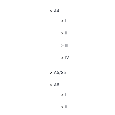
A4
I
II
III
IV
A5/S5
A6
I
II