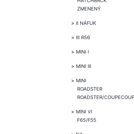
HATCHBACK
ZMENENÝ
II NÁFUK
III R56
MINI I
MINI III
MINI
ROADSTER
ROADSTER/COUPECOU
MINI VI
F65/F55