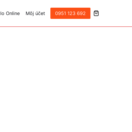
lo Online
Môj účet
0951 123 692