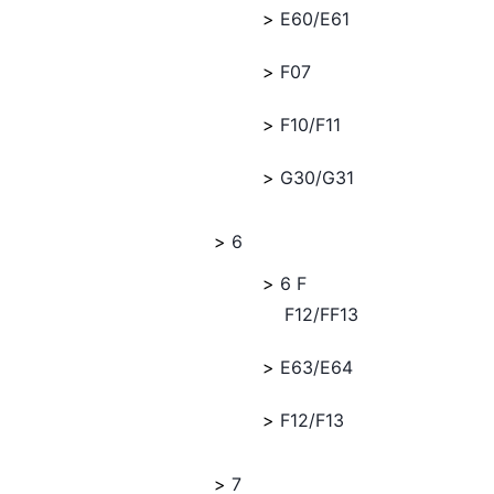
E60/E61
F07
F10/F11
G30/G31
6
6 F
F12/FF13
E63/E64
F12/F13
7