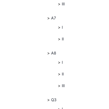
III
A7
I
II
A8
I
II
III
Q3