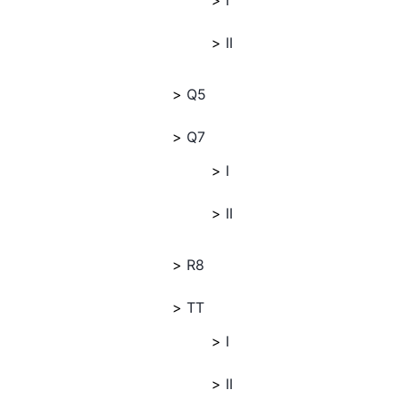
I
II
Q5
Q7
I
II
R8
TT
I
II