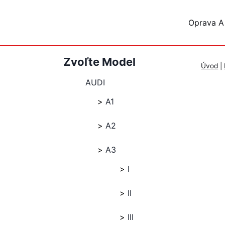
Skip
to
Oprava A
content
Zvoľte Model
Úvod
|
AUDI
A1
A2
A3
I
II
III