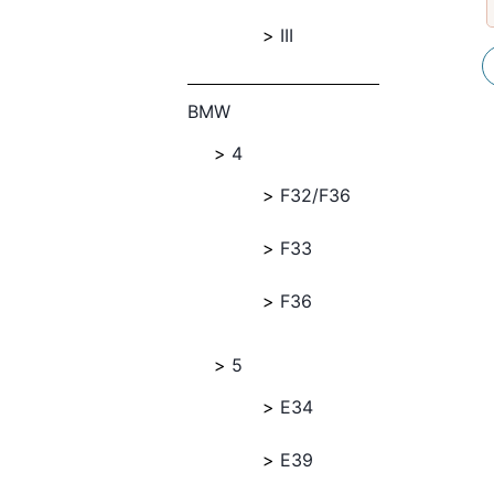
III
BMW
4
F32/F36
F33
F36
5
E34
E39