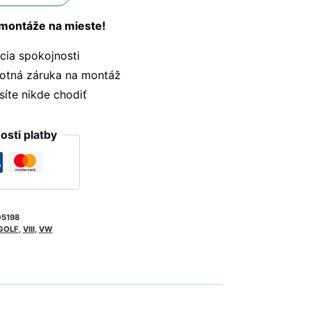
montáže na mieste!
ia spokojnosti
otná záruka na montáž
te nikde chodiť
sti platby
5198
GOLF
,
VIII
,
VW