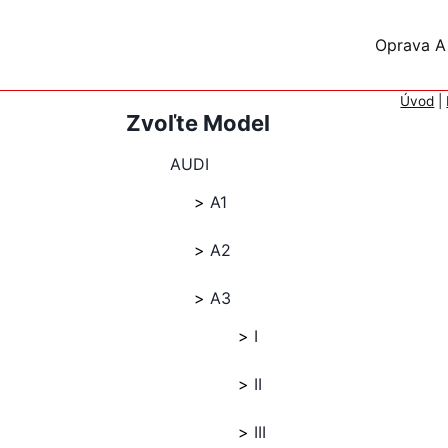
Skip
to
Oprava A
content
Úvod
|
Zvoľte Model
AUDI
A1
A2
A3
I
II
III