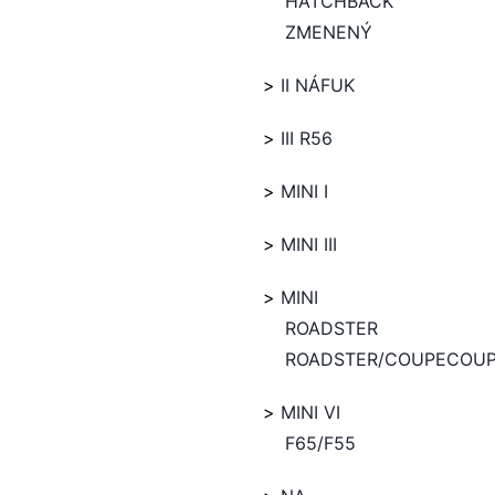
HATCHBACK
ZMENENÝ
II NÁFUK
III R56
MINI I
MINI III
MINI
ROADSTER
ROADSTER/COUPECOU
MINI VI
F65/F55