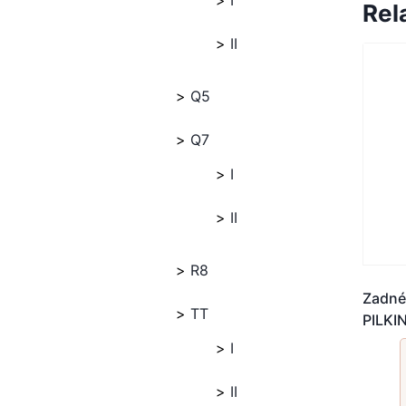
I
Rel
II
Q5
Q7
I
II
R8
Zadné
TT
PILK
I
II