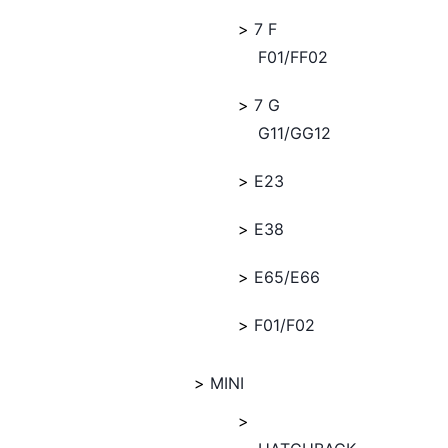
7 F
F01/FF02
7 G
G11/GG12
E23
E38
E65/E66
F01/F02
MINI