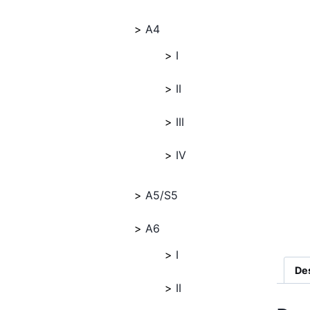
A4
I
II
III
IV
A5/S5
A6
I
De
II