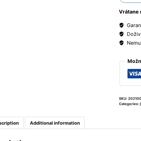
Vrátane 
Garanc
Doživ
Nemusí
Možno
SKU:
202100
Categories:
scription
Additional information