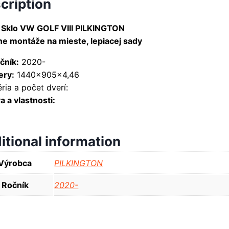
cription
 Sklo VW GOLF VIII PILKINGTON
ne montáže na mieste, lepiacej sady
čník:
2020-
ry:
1440x905x4,46
ria a počet dverí:
 a vlastnosti:
itional information
Výrobca
PILKINGTON
Ročník
2020-