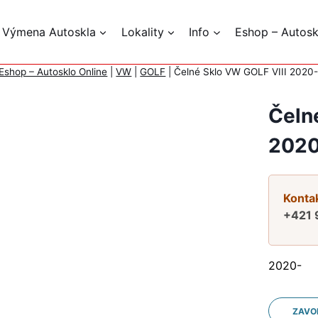
 Výmena Autoskla
Lokality
Info
Eshop – Autosk
Eshop – Autosklo Online
|
VW
|
GOLF
|
Čelné Sklo VW GOLF VIII 202
Čeln
2020
Kontak
+421 
2020-
ZAVO