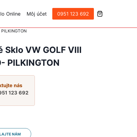
lo Online
Môj účet
0951 123 692
0- PILKINGTON
é Sklo VW GOLF VIII
- PILKINGTON
tujte nás
951 123 692
LAJTE NÁM