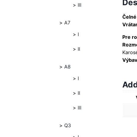
Des
III
Čelné
A7
Vráta
I
Pre ro
Rozme
II
Karosé
Výbava
A8
I
Add
II
III
Q3