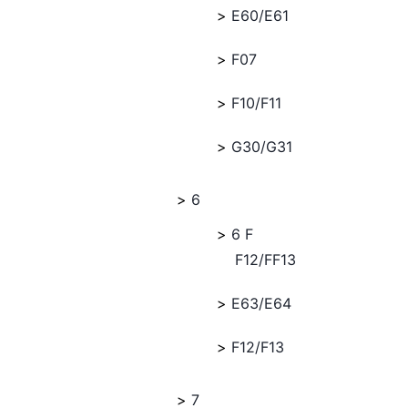
E60/E61
F07
F10/F11
G30/G31
6
6 F
F12/FF13
E63/E64
F12/F13
7