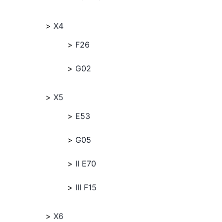
X4
F26
G02
X5
E53
G05
II E70
III F15
X6