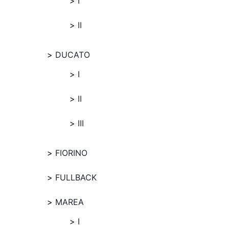
I
II
DUCATO
I
II
III
FIORINO
FULLBACK
MAREA
I