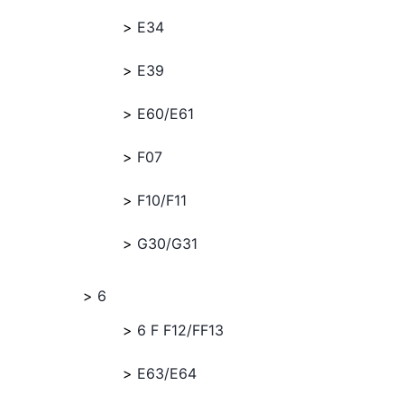
E34
E39
E60/E61
F07
F10/F11
G30/G31
6
6 F F12/FF13
E63/E64