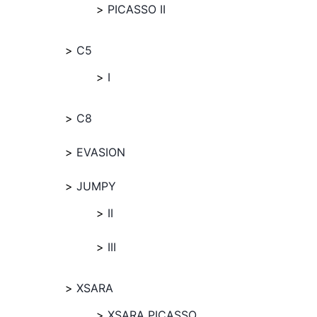
PICASSO II
C5
I
C8
EVASION
JUMPY
II
III
XSARA
XSARA PICASSO