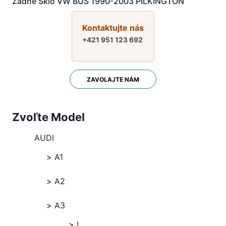
Zadné Sklo VW BUS 1990-2003 PILKINGTON
Kontaktujte nás
+421 951 123 692
ZAVOLAJTE NÁM
Zvoľte Model
AUDI
A1
A2
A3
I