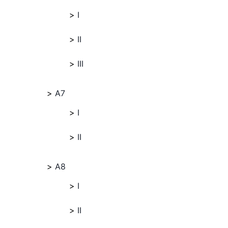
I
II
III
A7
I
II
A8
I
II