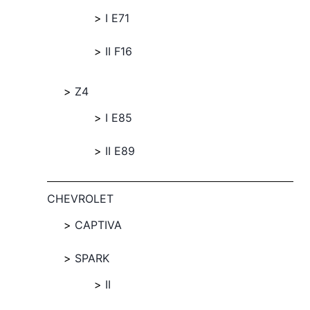
I E71
II F16
Z4
I E85
II E89
CHEVROLET
CAPTIVA
SPARK
II