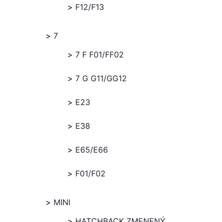
F12/F13
7
7 F F01/FF02
7 G G11/GG12
E23
E38
E65/E66
F01/F02
MINI
HATCHBACK ZMENENÝ