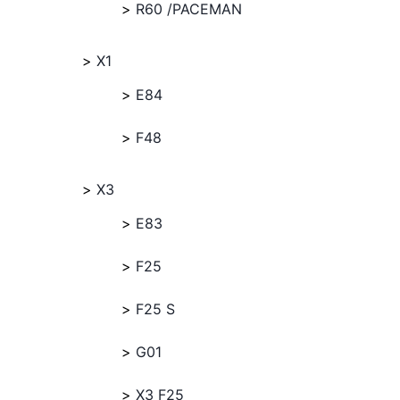
R60 /PACEMAN
X1
E84
F48
X3
E83
F25
F25 S
G01
X3 F25