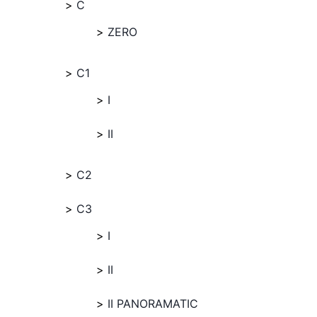
C
ZERO
C1
I
II
C2
C3
I
II
II PANORAMATIC