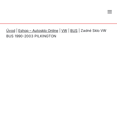
Skip
to
content
Úvod
|
Eshop – Autosklo Online
|
VW
|
BUS
|
Zadné Sklo VW
BUS 1990-2003 PILKINGTON