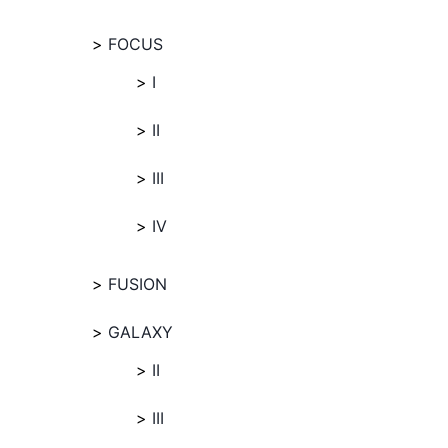
FOCUS
I
II
III
IV
FUSION
GALAXY
II
III