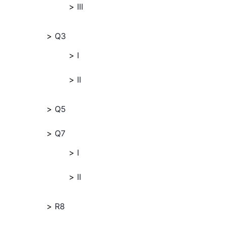
III
Q3
I
II
Q5
Q7
I
II
R8