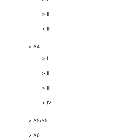
II
III
A4
I
II
III
IV
A5/S5
A6