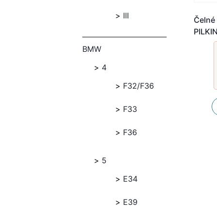
III
Čelné 
PILK
BMW
4
F32/F36
F33
F36
5
E34
E39