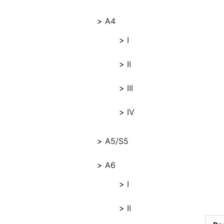
A4
I
II
III
IV
A5/S5
A6
I
II