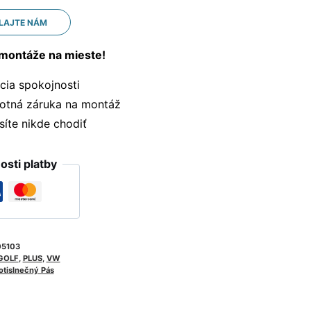
LAJTE NÁM
montáže na mieste!
ia spokojnosti
otná záruka na montáž
te nikde chodiť
sti platby
05103
GOLF
,
PLUS
,
VW
otislnečný Pás