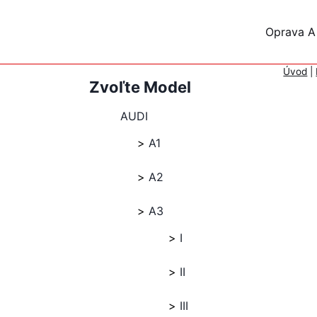
Skip
to
Oprava A
content
Úvod
|
Zvoľte Model
AUDI
A1
A2
A3
I
II
III