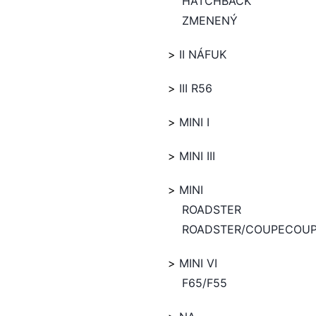
HATCHBACK
ZMENENÝ
II NÁFUK
III R56
MINI I
MINI III
MINI
ROADSTER
ROADSTER/COUPECOU
MINI VI
F65/F55