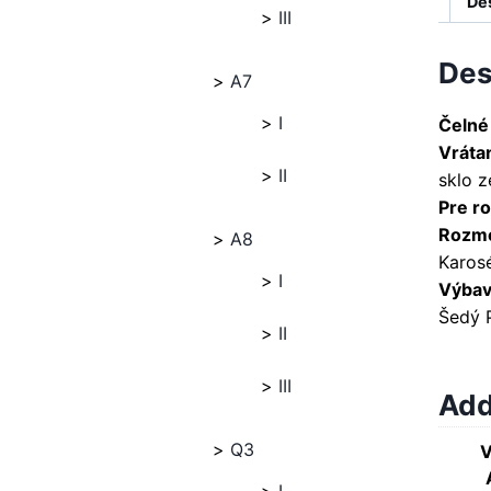
De
III
Des
A7
I
Čelné
Vráta
II
sklo z
Pre ro
Rozme
A8
Karosé
I
Výbava
Šedý 
II
III
Add
Q3
V