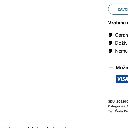
ZAVO
Vrátane 
Garanc
Doživ
Nemusí
Možno
SKU:
20210
Categories:
Tag:
Šedý Pr