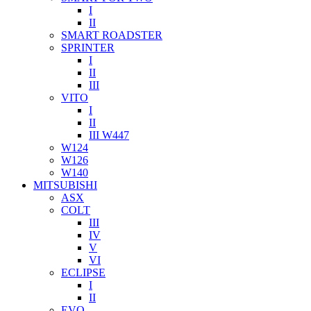
I
II
SMART ROADSTER
SPRINTER
I
II
III
VITO
I
II
III W447
W124
W126
W140
MITSUBISHI
ASX
COLT
III
IV
V
VI
ECLIPSE
I
II
EVO