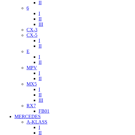
II
6
I
II
III
CX-3
CX-5
I
II
E
I
II
MPV
I
II
MX5
I
II
III
RX7
FB01
MERCEDES
A-KLASS
I
II