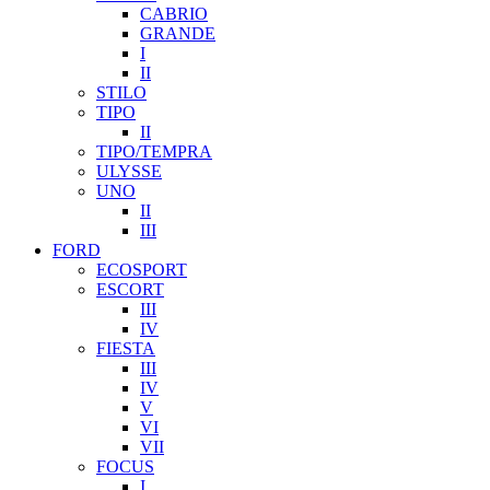
CABRIO
GRANDE
I
II
STILO
TIPO
II
TIPO/TEMPRA
ULYSSE
UNO
II
III
FORD
ECOSPORT
ESCORT
III
IV
FIESTA
III
IV
V
VI
VII
FOCUS
I