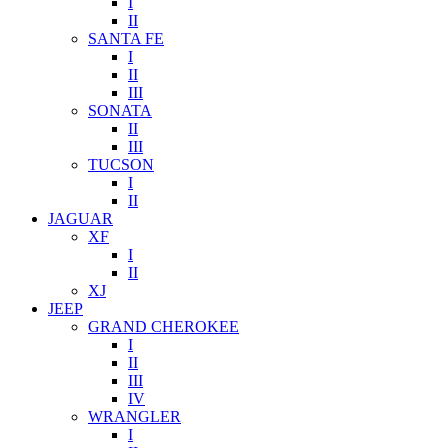
I
II
SANTA FE
I
II
III
SONATA
II
III
TUCSON
I
II
JAGUAR
XF
I
II
XJ
JEEP
GRAND CHEROKEE
I
II
III
IV
WRANGLER
I