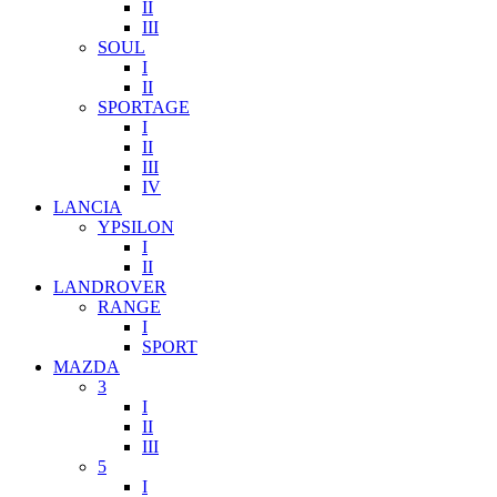
II
III
SOUL
I
II
SPORTAGE
I
II
III
IV
LANCIA
YPSILON
I
II
LANDROVER
RANGE
I
SPORT
MAZDA
3
I
II
III
5
I