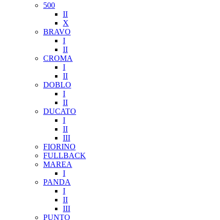
500
II
X
BRAVO
I
II
CROMA
I
II
DOBLO
I
II
DUCATO
I
II
III
FIORINO
FULLBACK
MAREA
I
PANDA
I
II
III
PUNTO