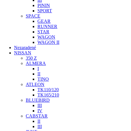
III
PININ
SPORT
SPACE
GEAR
RUNNER
STAR
WAGON
WAGON II
Nezaradené
NISSAN
350 Z
ALMERA
I
II
TINO
ATLEON
TK110/120
TK165/210
BLUEBIRD
III
IV
CABSTAR
II
III