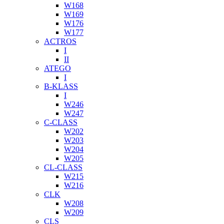
W168
W169
W176
W177
ACTROS
I
II
ATEGO
I
B-KLASS
I
W246
W247
C-CLASS
W202
W203
W204
W205
CL-CLASS
W215
W216
CLK
W208
W209
CLS