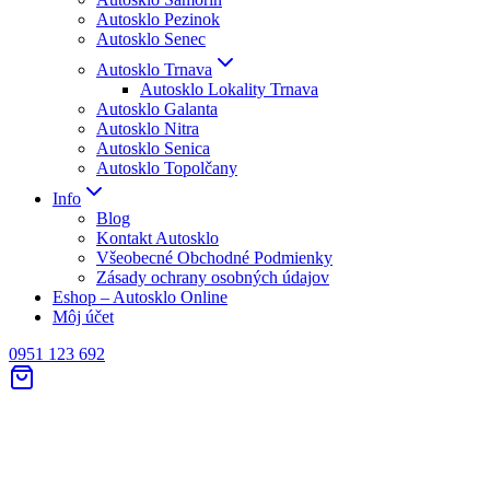
Autosklo Pezinok
Autosklo Senec
Autosklo Trnava
Autosklo Lokality Trnava
Autosklo Galanta
Autosklo Nitra
Autosklo Senica
Autosklo Topolčany
Info
Blog
Kontakt Autosklo
Všeobecné Obchodné Podmienky
Zásady ochrany osobných údajov
Eshop – Autosklo Online
Môj účet
0951 123 692