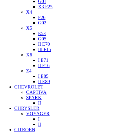
G01
X3 F25
X4
F26
G02
X5
E53
G05
II E70
III F15
X6
I E71
II F16
Z4
I E85
II E89
CHEVROLET
CAPTIVA
SPARK
II
CHRYSLER
VOYAGER
I
II
CITROEN