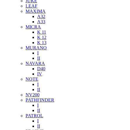
JUKE
LEAF
MAXIMA
A32
A33
MICRA
K 11
K 12
K 13
MURANO
I
II
NAVARA
D40
IV
NOTE
I
II
NV200
PATHFINDER
I
II
PATROL
I
II