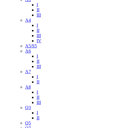
I
II
III
A4
I
II
III
IV
A5/S5
A6
I
II
III
A7
I
II
A8
I
II
III
Q3
I
II
Q5