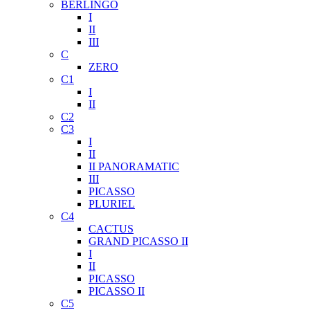
BERLINGO
I
II
III
C
ZERO
C1
I
II
C2
C3
I
II
II PANORAMATIC
III
PICASSO
PLURIEL
C4
CACTUS
GRAND PICASSO II
I
II
PICASSO
PICASSO II
C5