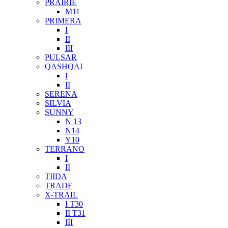
PRAIRIE
M11
PRIMERA
I
II
III
PULSAR
QASHQAI
I
II
SERENA
SILVIA
SUNNY
N 13
N14
Y10
TERRANO
I
II
TIIDA
TRADE
X-TRAIL
I T30
II T31
III