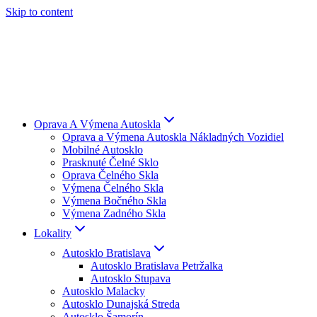
Skip to content
Oprava A Výmena Autoskla
Oprava a Výmena Autoskla Nákladných Vozidiel
Mobilné Autosklo
Prasknuté Čelné Sklo
Oprava Čelného Skla
Výmena Čelného Skla
Výmena Bočného Skla
Výmena Zadného Skla
Lokality
Autosklo Bratislava
Autosklo Bratislava Petržalka
Autosklo Stupava
Autosklo Malacky
Autosklo Dunajská Streda
Autosklo Šamorín