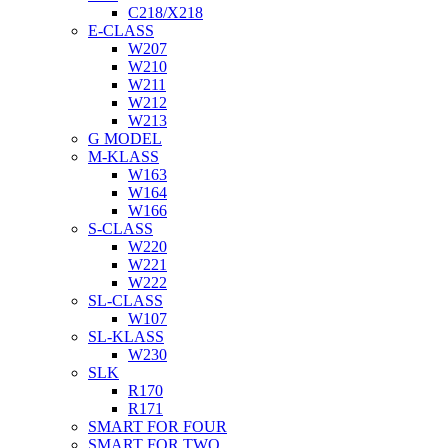
C218/X218
E-CLASS
W207
W210
W211
W212
W213
G MODEL
M-KLASS
W163
W164
W166
S-CLASS
W220
W221
W222
SL-CLASS
W107
SL-KLASS
W230
SLK
R170
R171
SMART FOR FOUR
SMART FOR TWO