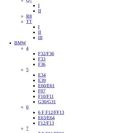
Q7
I
II
R8
TT
I
II
III
BMW
4
F32/F36
F33
F36
5
E34
E39
E60/E61
F07
F10/F11
G30/G31
6
6 F F12/FF13
E63/E64
F12/F13
7