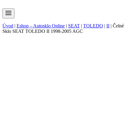
Úvod
|
Eshop – Autosklo Online
|
SEAT
|
TOLEDO
|
II
|
Čelné
Sklo SEAT TOLEDO II 1998-2005 AGC