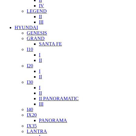
II
IV
LEGEND
II
III
HYUNDAI
GENESIS
GRAND
SANTA FE
I10
I
II
I20
I
II
I30
I
II
II PANORAMATIC
III
I40
IX20
PANORAMA
IX35
LANTRA