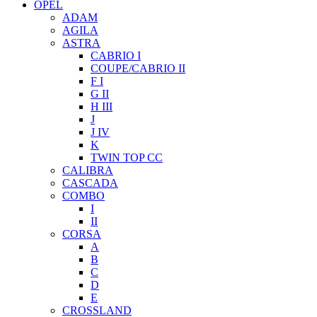
OPEL
ADAM
AGILA
ASTRA
CABRIO I
COUPE/CABRIO II
F I
G II
H III
J
J IV
K
TWIN TOP CC
CALIBRA
CASCADA
COMBO
I
II
CORSA
A
B
C
D
E
CROSSLAND