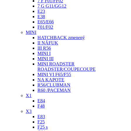
7 F F01/FF02
7 G G11/GG12
E23
E38
E65/E66
F01/F02
MINI
HATCHBACK zmenený
II NÁFUK
III R56
MINI I
MINI III
MINI ROADSTER
ROADSTER/COUPECOUPE
MINI VI F65/F55
NA KAPOTE
R56/CLUBMAN
R60 /PACEMAN
X1
E84
F48
X3
E83
F25
F25 s