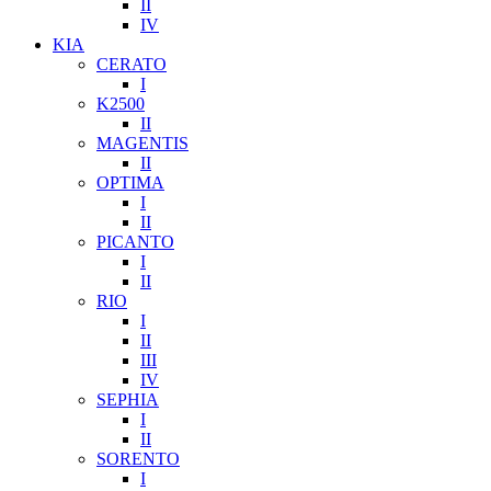
II
IV
KIA
CERATO
I
K2500
II
MAGENTIS
II
OPTIMA
I
II
PICANTO
I
II
RIO
I
II
III
IV
SEPHIA
I
II
SORENTO
I