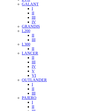
GALANT
I
II
III
IV
GRANDIS
L200
II
III
L300
II
LANCER
II
III
IV
V
VI
OUTLANDER
I
II
III
PAJERO
I
II