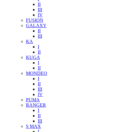
II
III
IV
FUSION
GALAXY
II
III
KA
I
II
KUGA
I
II
MONDEO
I
II
III
IV
PUMA
RANGER
I
II
III
S MAX
I