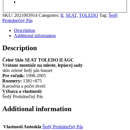
SKU:
2021003914
Categories:
II
,
SEAT
,
TOLEDO
Tag:
Šedý
Protislnečný Pás
Description
Additional information
Description
Čelné Sklo SEAT TOLEDO II AGC
Vrátane montáže na mieste, lepiacej sady
sklo zelené šedý pás bauset
Pre ročník:
1998-2005
Rozmery:
1381×875
Karoséria a počet dverí:
Výbava a vlastnosti:
Šedý Protislnečný Pás
Additional information
Vlastnosti Autoskla
Šedý Protislnečný Pás