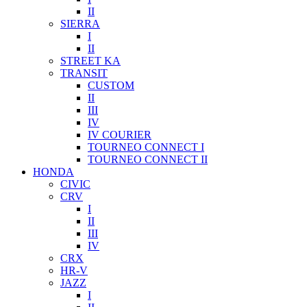
II
SIERRA
I
II
STREET KA
TRANSIT
CUSTOM
II
III
IV
IV COURIER
TOURNEO CONNECT I
TOURNEO CONNECT II
HONDA
CIVIC
CRV
I
II
III
IV
CRX
HR-V
JAZZ
I