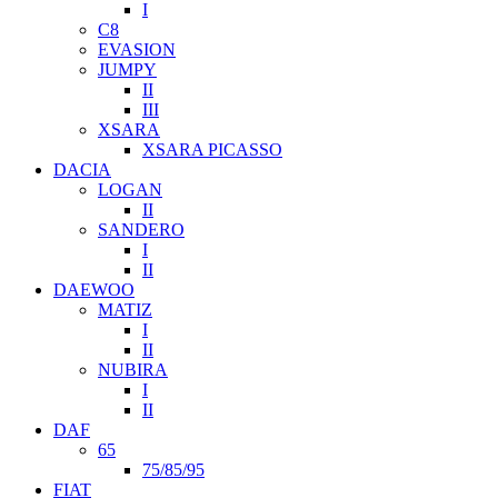
I
C8
EVASION
JUMPY
II
III
XSARA
XSARA PICASSO
DACIA
LOGAN
II
SANDERO
I
II
DAEWOO
MATIZ
I
II
NUBIRA
I
II
DAF
65
75/85/95
FIAT