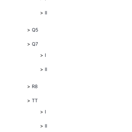
II
Q5
Q7
I
II
R8
TT
I
II