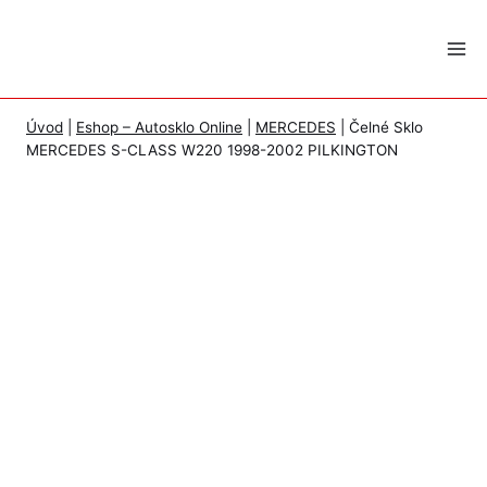
Skip
to
content
Úvod
|
Eshop – Autosklo Online
|
MERCEDES
|
Čelné Sklo
MERCEDES S-CLASS W220 1998-2002 PILKINGTON