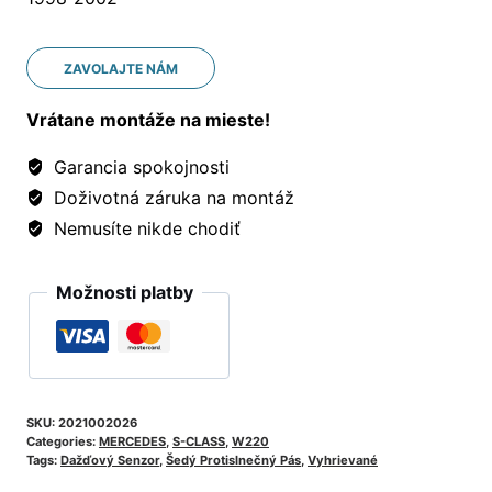
ZAVOLAJTE NÁM
Vrátane montáže na mieste!
Garancia spokojnosti
Doživotná záruka na montáž
Nemusíte nikde chodiť
Možnosti platby
SKU:
2021002026
Categories:
MERCEDES
,
S-CLASS
,
W220
Tags:
Dažďový Senzor
,
Šedý Protislnečný Pás
,
Vyhrievané