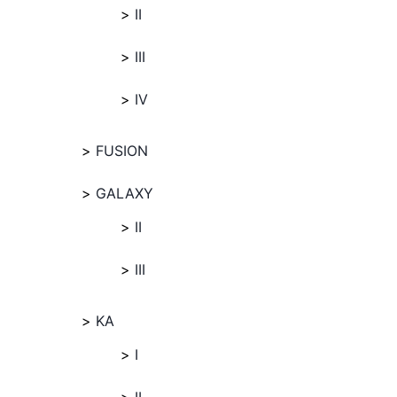
II
III
IV
FUSION
GALAXY
II
III
KA
I