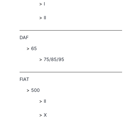
I
II
DAF
65
75/85/95
FIAT
500
II
X