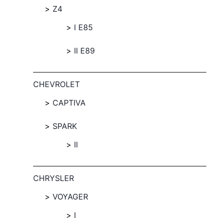
Z4
I E85
II E89
CHEVROLET
CAPTIVA
SPARK
II
CHRYSLER
VOYAGER
I