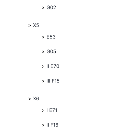
G02
X5
E53
G05
II E70
III F15
X6
I E71
II F16