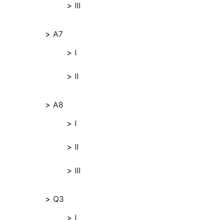
III
A7
I
II
A8
I
II
III
Q3
I