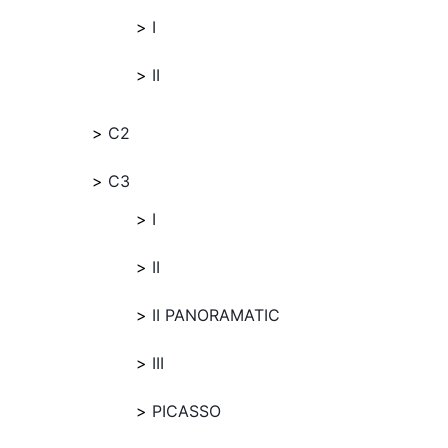
I
II
C2
C3
I
II
II PANORAMATIC
III
PICASSO