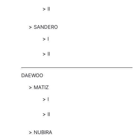
II
SANDERO
I
II
DAEWOO
MATIZ
I
II
NUBIRA