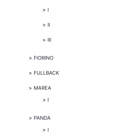
I
II
III
FIORINO
FULLBACK
MAREA
I
PANDA
I