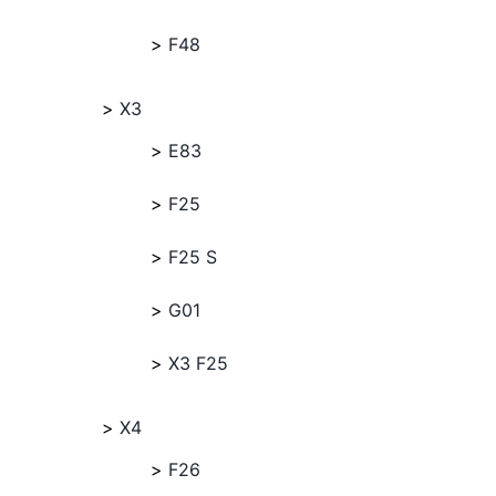
F48
X3
E83
F25
F25 S
G01
X3 F25
X4
F26