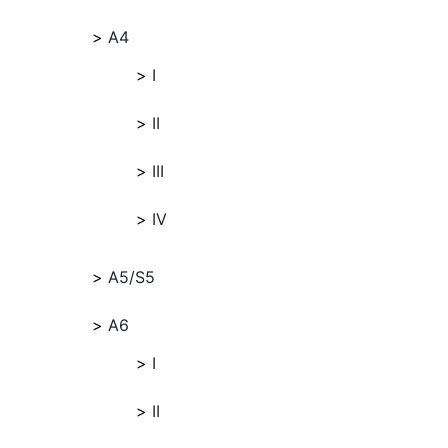
A4
I
II
III
IV
A5/S5
A6
I
II