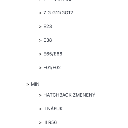
7 G G11/GG12
E23
E38
E65/E66
F01/F02
MINI
HATCHBACK ZMENENÝ
II NÁFUK
III R56