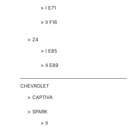
I E71
II F16
Z4
I E85
II E89
CHEVROLET
CAPTIVA
SPARK
II