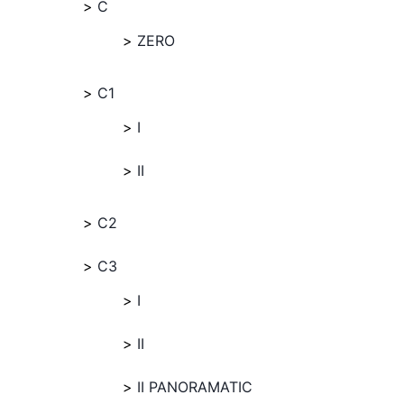
C
ZERO
C1
I
II
C2
C3
I
II
II PANORAMATIC