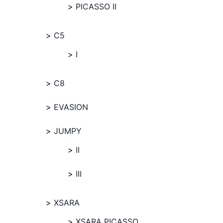
PICASSO II
C5
I
C8
EVASION
JUMPY
II
III
XSARA
XSARA PICASSO