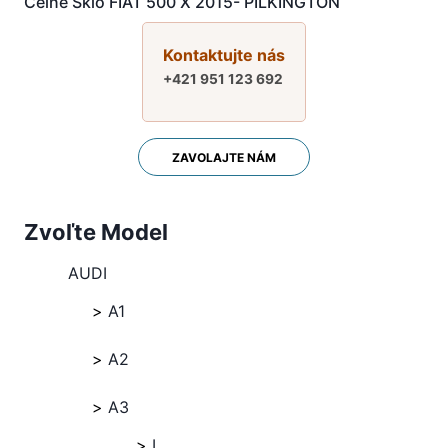
Čelné Sklo FIAT 500 X 2015- PILKINGTON
Kontaktujte nás
+421 951 123 692
ZAVOLAJTE NÁM
Zvoľte Model
AUDI
A1
A2
A3
I