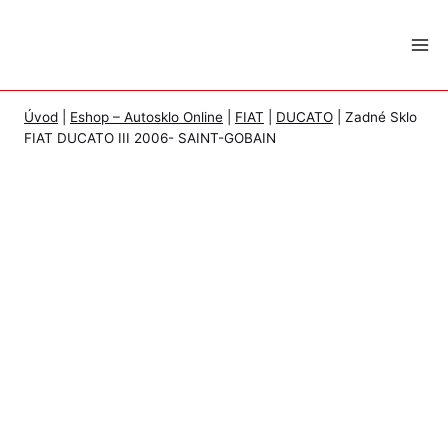
Skip
to
content
Úvod
|
Eshop – Autosklo Online
|
FIAT
|
DUCATO
|
Zadné Sklo
FIAT DUCATO III 2006- SAINT-GOBAIN