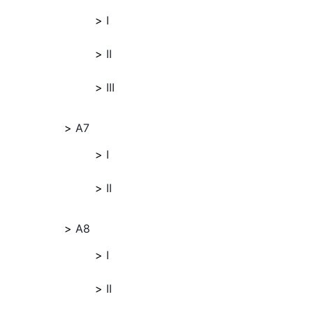
I
II
III
A7
I
II
A8
I
II