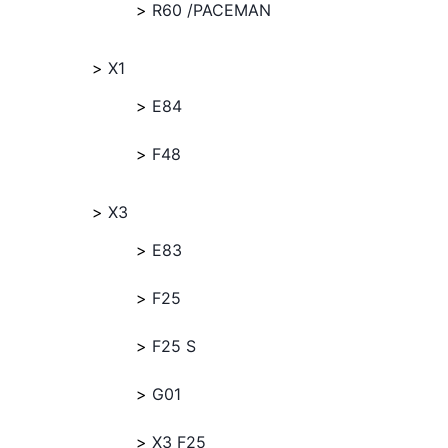
R60 /PACEMAN
X1
E84
F48
X3
E83
F25
F25 S
G01
X3 F25