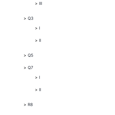
III
Q3
I
II
Q5
Q7
I
II
R8