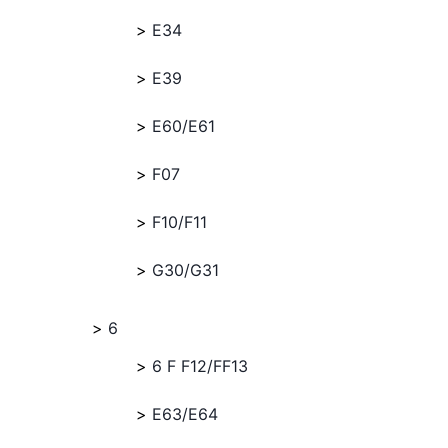
E34
E39
E60/E61
F07
F10/F11
G30/G31
6
6 F F12/FF13
E63/E64