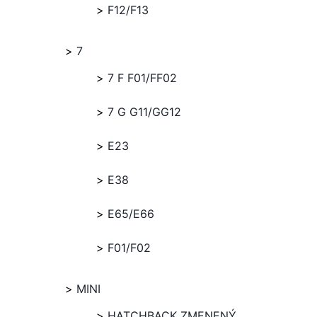
F12/F13
7
7 F F01/FF02
7 G G11/GG12
E23
E38
E65/E66
F01/F02
MINI
HATCHBACK ZMENENÝ