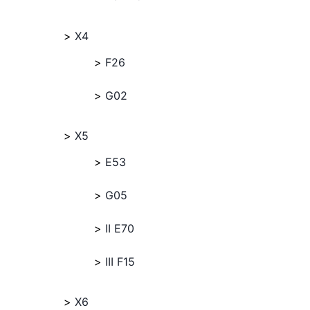
X4
F26
G02
X5
E53
G05
II E70
III F15
X6