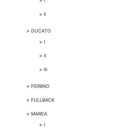
I
II
DUCATO
I
II
III
FIORINO
FULLBACK
MAREA
I