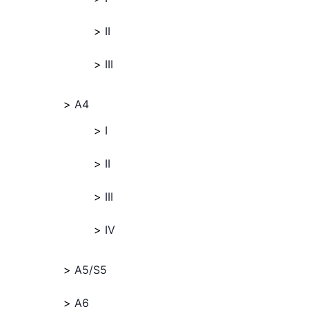
II
III
A4
I
II
III
IV
A5/S5
A6