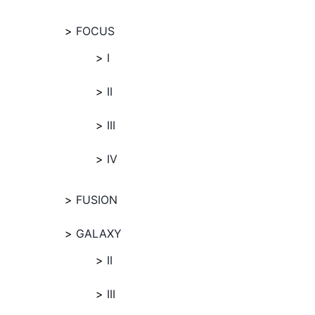
FOCUS
I
II
III
IV
FUSION
GALAXY
II
III