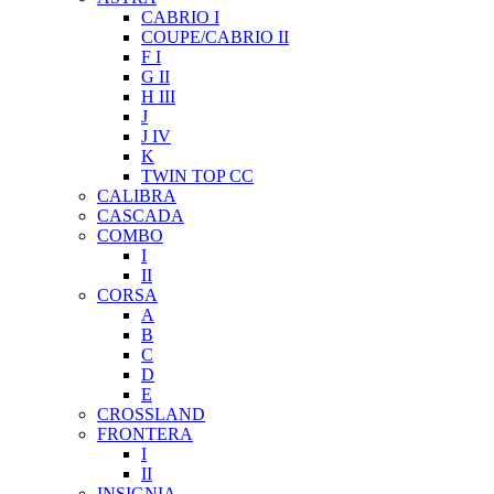
CABRIO I
COUPE/CABRIO II
F I
G II
H III
J
J IV
K
TWIN TOP CC
CALIBRA
CASCADA
COMBO
I
II
CORSA
A
B
C
D
E
CROSSLAND
FRONTERA
I
II
INSIGNIA