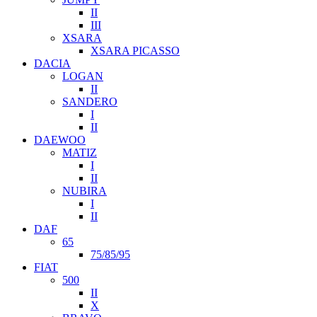
II
III
XSARA
XSARA PICASSO
DACIA
LOGAN
II
SANDERO
I
II
DAEWOO
MATIZ
I
II
NUBIRA
I
II
DAF
65
75/85/95
FIAT
500
II
X