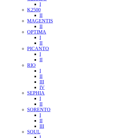
I
K2500
II
MAGENTIS
II
OPTIMA
I
II
PICANTO
I
II
RIO
I
II
III
IV
SEPHIA
I
II
SORENTO
I
II
III
SOUL
I