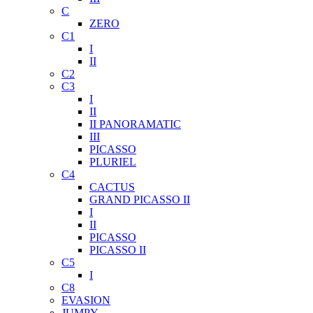
C
ZERO
C1
I
II
C2
C3
I
II
II PANORAMATIC
III
PICASSO
PLURIEL
C4
CACTUS
GRAND PICASSO II
I
II
PICASSO
PICASSO II
C5
I
C8
EVASION
JUMPY