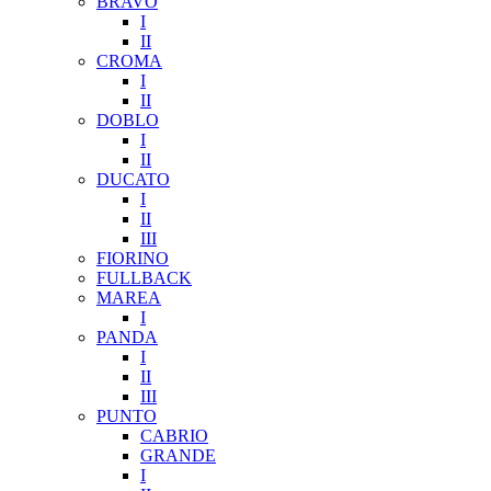
BRAVO
I
II
CROMA
I
II
DOBLO
I
II
DUCATO
I
II
III
FIORINO
FULLBACK
MAREA
I
PANDA
I
II
III
PUNTO
CABRIO
GRANDE
I