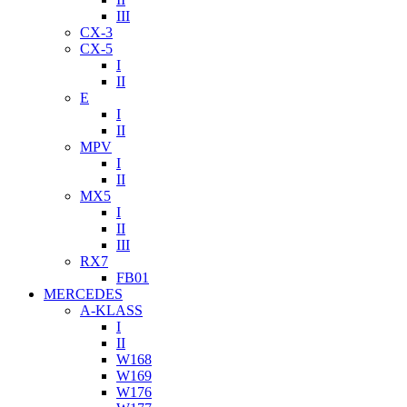
III
CX-3
CX-5
I
II
E
I
II
MPV
I
II
MX5
I
II
III
RX7
FB01
MERCEDES
A-KLASS
I
II
W168
W169
W176