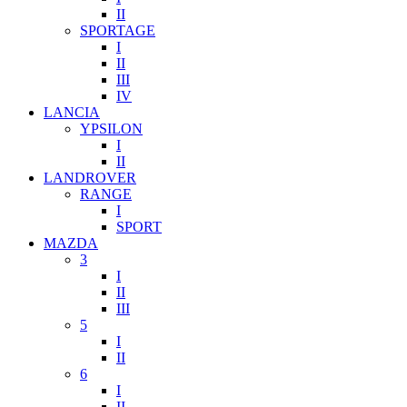
II
SPORTAGE
I
II
III
IV
LANCIA
YPSILON
I
II
LANDROVER
RANGE
I
SPORT
MAZDA
3
I
II
III
5
I
II
6
I
II