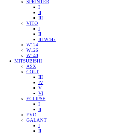
SPRINTER
I
II
III
VITO
I
II
III W447
W124
W126
W140
MITSUBISHI
ASX
COLT
III
IV
V
VI
ECLIPSE
I
II
EVO
GALANT
I
II