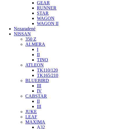
GEAR
RUNNER
STAR
WAGON
WAGON II
Nezaradené
NISSAN
350 Z
ALMERA
I
II
TINO
ATLEON
TK110/120
TK165/210
BLUEBIRD
III
IV
CABSTAR
II
III
JUKE
LEAF
MAXIMA
A32