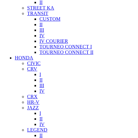
II
STREET KA
TRANSIT
CUSTOM
II
III
IV
IV COURIER
TOURNEO CONNECT I
TOURNEO CONNECT II
HONDA
CIVIC
CRV
I
II
III
IV
CRX
HR-V
JAZZ
I
II
IV
LEGEND
II