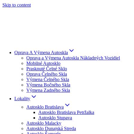
Skip to content
Oprava A Výmena Autoskla
Oprava a Výmena Autoskla Nákladných Vozidiel
Mobilné Autosklo
Prasknuté Čelné Sklo
Oprava Čelného Skla
Výmena Čelného Skla
Výmena Bočného Skla
Výmena Zadného Skla
Lokality
Autosklo Bratislava
Autosklo Bratislava Petržalka
Autosklo Stupava
Autosklo Malacky
Autosklo Dunajská Streda
Autosklo Šamorín