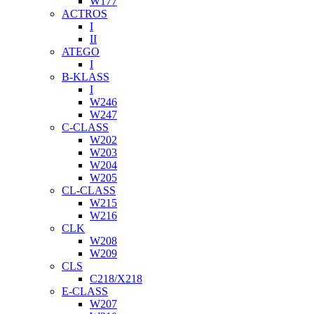
W177
ACTROS
I
II
ATEGO
I
B-KLASS
I
W246
W247
C-CLASS
W202
W203
W204
W205
CL-CLASS
W215
W216
CLK
W208
W209
CLS
C218/X218
E-CLASS
W207