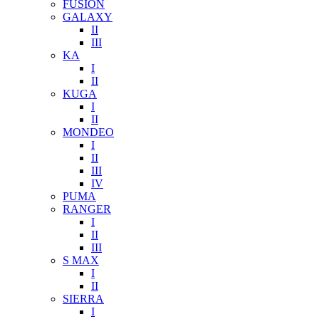
FUSION
GALAXY
II
III
KA
I
II
KUGA
I
II
MONDEO
I
II
III
IV
PUMA
RANGER
I
II
III
S MAX
I
II
SIERRA
I