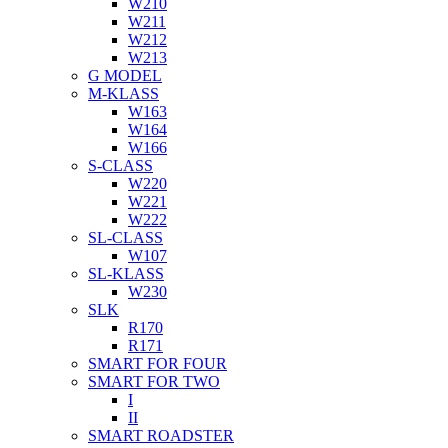
W210
W211
W212
W213
G MODEL
M-KLASS
W163
W164
W166
S-CLASS
W220
W221
W222
SL-CLASS
W107
SL-KLASS
W230
SLK
R170
R171
SMART FOR FOUR
SMART FOR TWO
I
II
SMART ROADSTER