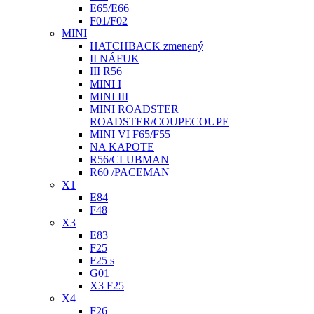
E65/E66
F01/F02
MINI
HATCHBACK zmenený
II NÁFUK
III R56
MINI I
MINI III
MINI ROADSTER
ROADSTER/COUPECOUPE
MINI VI F65/F55
NA KAPOTE
R56/CLUBMAN
R60 /PACEMAN
X1
E84
F48
X3
E83
F25
F25 s
G01
X3 F25
X4
F26