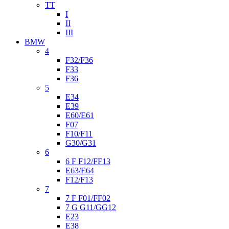
TT
I
II
III
BMW
4
F32/F36
F33
F36
5
E34
E39
E60/E61
F07
F10/F11
G30/G31
6
6 F F12/FF13
E63/E64
F12/F13
7
7 F F01/FF02
7 G G11/GG12
E23
E38