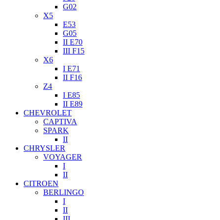
G02
X5
E53
G05
II E70
III F15
X6
I E71
II F16
Z4
I E85
II E89
CHEVROLET
CAPTIVA
SPARK
II
CHRYSLER
VOYAGER
I
II
CITROEN
BERLINGO
I
II
III