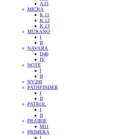
A33
MICRA
K 11
K 12
K 13
MURANO
I
II
NAVARA
D40
IV
NOTE
I
II
NV200
PATHFINDER
I
II
PATROL
I
II
PRAIRIE
M11
PRIMERA
I