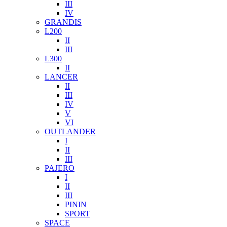
III
IV
GRANDIS
L200
II
III
L300
II
LANCER
II
III
IV
V
VI
OUTLANDER
I
II
III
PAJERO
I
II
III
PININ
SPORT
SPACE