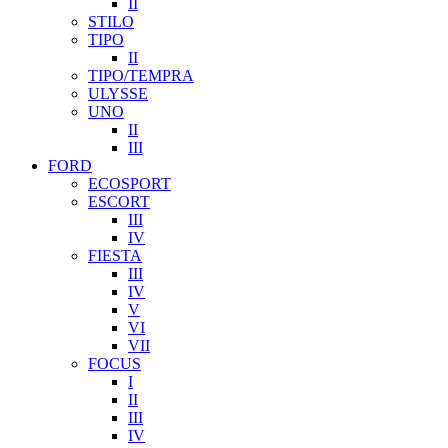
II
STILO
TIPO
II
TIPO/TEMPRA
ULYSSE
UNO
II
III
FORD
ECOSPORT
ESCORT
III
IV
FIESTA
III
IV
V
VI
VII
FOCUS
I
II
III
IV