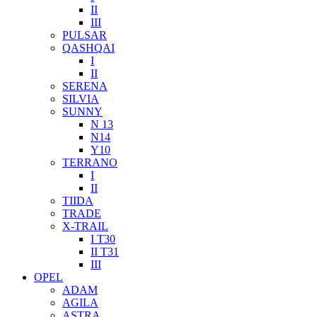
II
III
PULSAR
QASHQAI
I
II
SERENA
SILVIA
SUNNY
N 13
N14
Y10
TERRANO
I
II
TIIDA
TRADE
X-TRAIL
I T30
II T31
III
OPEL
ADAM
AGILA
ASTRA