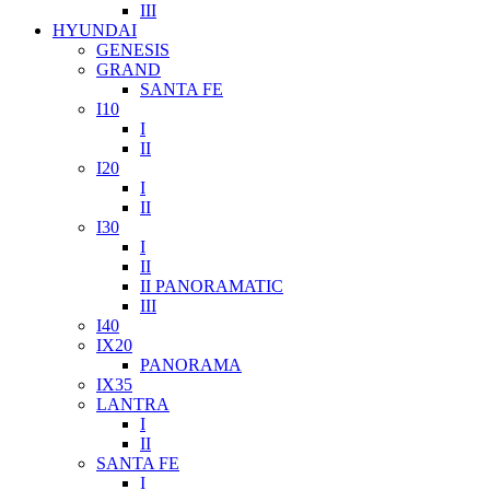
III
HYUNDAI
GENESIS
GRAND
SANTA FE
I10
I
II
I20
I
II
I30
I
II
II PANORAMATIC
III
I40
IX20
PANORAMA
IX35
LANTRA
I
II
SANTA FE
I