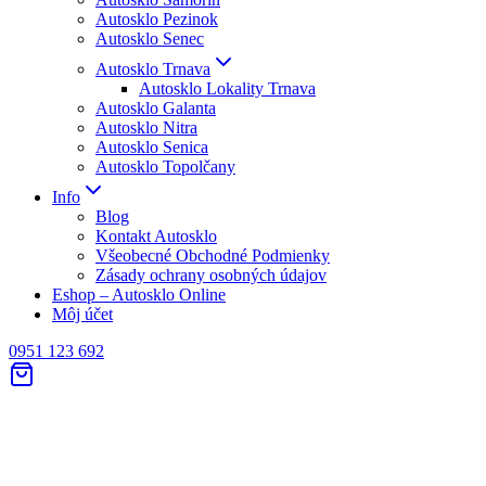
Autosklo Pezinok
Autosklo Senec
Autosklo Trnava
Autosklo Lokality Trnava
Autosklo Galanta
Autosklo Nitra
Autosklo Senica
Autosklo Topolčany
Info
Blog
Kontakt Autosklo
Všeobecné Obchodné Podmienky
Zásady ochrany osobných údajov
Eshop – Autosklo Online
Môj účet
0951 123 692