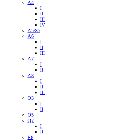
A4
I
II
III
IV
A5/S5
A6
I
II
III
A7
I
II
A8
I
II
III
Q3
I
II
Q5
Q7
I
II
R8