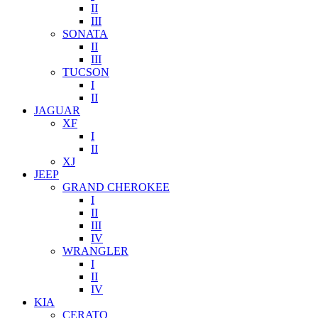
II
III
SONATA
II
III
TUCSON
I
II
JAGUAR
XF
I
II
XJ
JEEP
GRAND CHEROKEE
I
II
III
IV
WRANGLER
I
II
IV
KIA
CERATO