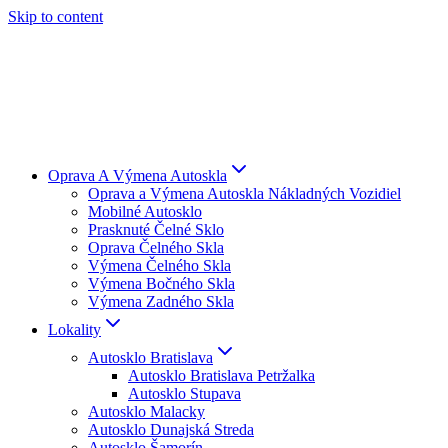
Skip to content
Oprava A Výmena Autoskla
Oprava a Výmena Autoskla Nákladných Vozidiel
Mobilné Autosklo
Prasknuté Čelné Sklo
Oprava Čelného Skla
Výmena Čelného Skla
Výmena Bočného Skla
Výmena Zadného Skla
Lokality
Autosklo Bratislava
Autosklo Bratislava Petržalka
Autosklo Stupava
Autosklo Malacky
Autosklo Dunajská Streda
Autosklo Šamorín