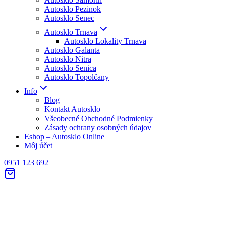
Autosklo Pezinok
Autosklo Senec
Autosklo Trnava
Autosklo Lokality Trnava
Autosklo Galanta
Autosklo Nitra
Autosklo Senica
Autosklo Topolčany
Info
Blog
Kontakt Autosklo
Všeobecné Obchodné Podmienky
Zásady ochrany osobných údajov
Eshop – Autosklo Online
Môj účet
0951 123 692