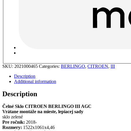
SKU:
2021000465
Categories:
BERLINGO
,
CITROEN
,
III
Description
Additional information
Description
Čelné Sklo CITROEN BERLINGO III AGC
Vrátane montáže na mieste, lepiacej sady
sklo zelené
Pre ročník:
2018-
Rozmery:
1522x1061x4,46