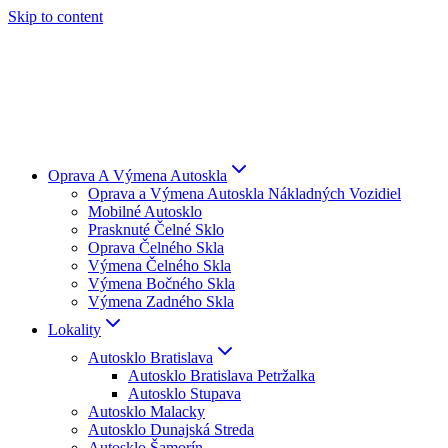
Skip to content
Oprava A Výmena Autoskla
Oprava a Výmena Autoskla Nákladných Vozidiel
Mobilné Autosklo
Prasknuté Čelné Sklo
Oprava Čelného Skla
Výmena Čelného Skla
Výmena Bočného Skla
Výmena Zadného Skla
Lokality
Autosklo Bratislava
Autosklo Bratislava Petržalka
Autosklo Stupava
Autosklo Malacky
Autosklo Dunajská Streda
Autosklo Šamorín