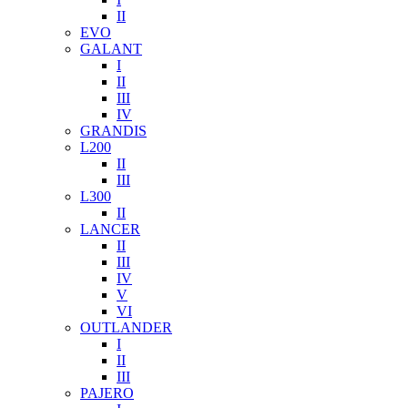
II
EVO
GALANT
I
II
III
IV
GRANDIS
L200
II
III
L300
II
LANCER
II
III
IV
V
VI
OUTLANDER
I
II
III
PAJERO