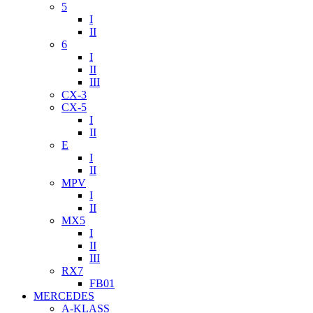
5
I
II
6
I
II
III
CX-3
CX-5
I
II
E
I
II
MPV
I
II
MX5
I
II
III
RX7
FB01
MERCEDES
A-KLASS