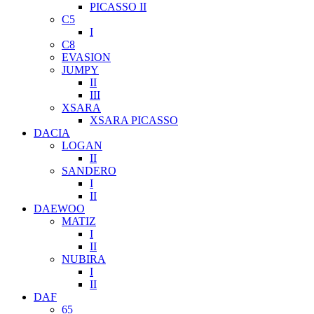
PICASSO II
C5
I
C8
EVASION
JUMPY
II
III
XSARA
XSARA PICASSO
DACIA
LOGAN
II
SANDERO
I
II
DAEWOO
MATIZ
I
II
NUBIRA
I
II
DAF
65