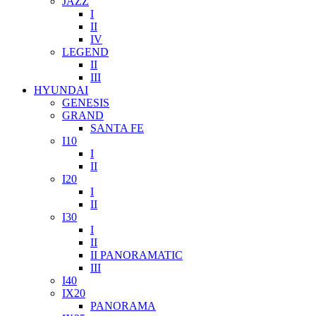
JAZZ
I
II
IV
LEGEND
II
III
HYUNDAI
GENESIS
GRAND
SANTA FE
I10
I
II
I20
I
II
I30
I
II
II PANORAMATIC
III
I40
IX20
PANORAMA