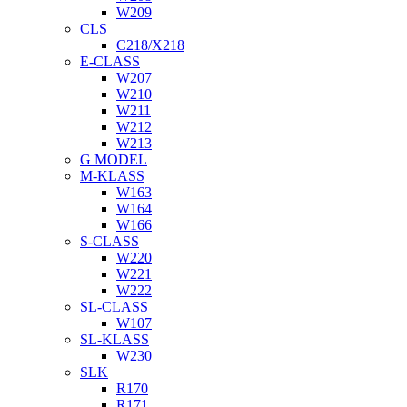
W209
CLS
C218/X218
E-CLASS
W207
W210
W211
W212
W213
G MODEL
M-KLASS
W163
W164
W166
S-CLASS
W220
W221
W222
SL-CLASS
W107
SL-KLASS
W230
SLK
R170
R171