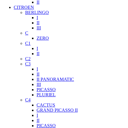
II
CITROEN
BERLINGO
I
II
III
C
ZERO
C1
I
II
C2
C3
I
II
II PANORAMATIC
III
PICASSO
PLURIEL
C4
CACTUS
GRAND PICASSO II
I
II
PICASSO