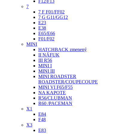
F12/F13
7
7 F F01/FF02
7 G G11/GG12
E23
E38
E65/E66
F01/F02
MINI
HATCHBACK zmenený
II NÁFUK
III R56
MINI I
MINI III
MINI ROADSTER
ROADSTER/COUPECOUPE
MINI VI F65/F55
NA KAPOTE
R56/CLUBMAN
R60 /PACEMAN
X1
E84
F48
X3
E83