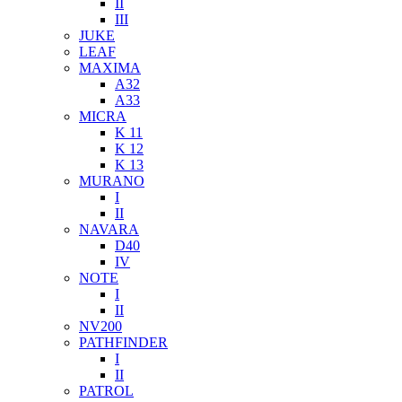
II
III
JUKE
LEAF
MAXIMA
A32
A33
MICRA
K 11
K 12
K 13
MURANO
I
II
NAVARA
D40
IV
NOTE
I
II
NV200
PATHFINDER
I
II
PATROL