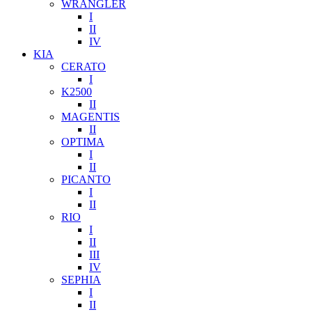
WRANGLER
I
II
IV
KIA
CERATO
I
K2500
II
MAGENTIS
II
OPTIMA
I
II
PICANTO
I
II
RIO
I
II
III
IV
SEPHIA
I
II