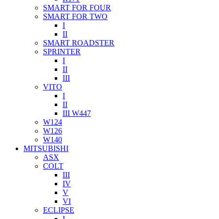
SMART FOR FOUR
SMART FOR TWO
I
II
SMART ROADSTER
SPRINTER
I
II
III
VITO
I
II
III W447
W124
W126
W140
MITSUBISHI
ASX
COLT
III
IV
V
VI
ECLIPSE
I