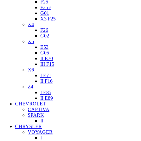
F25
F25 s
G01
X3 F25
X4
F26
G02
X5
E53
G05
II E70
III F15
X6
I E71
II F16
Z4
I E85
II E89
CHEVROLET
CAPTIVA
SPARK
II
CHRYSLER
VOYAGER
I