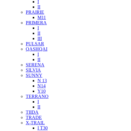
I
II
PRAIRIE
M11
PRIMERA
I
II
III
PULSAR
QASHQAI
I
II
SERENA
SILVIA
SUNNY
N 13
N14
Y10
TERRANO
I
II
TIIDA
TRADE
X-TRAIL
I T30