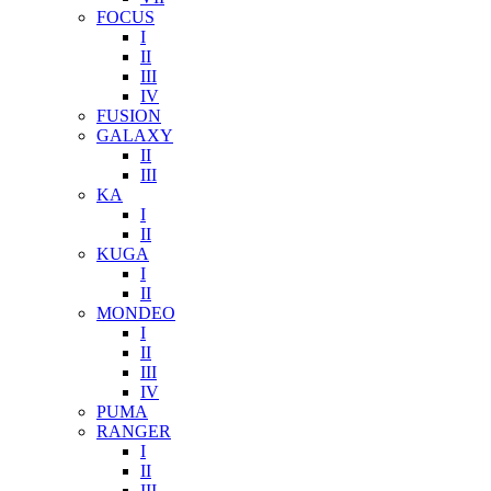
FOCUS
I
II
III
IV
FUSION
GALAXY
II
III
KA
I
II
KUGA
I
II
MONDEO
I
II
III
IV
PUMA
RANGER
I
II
III