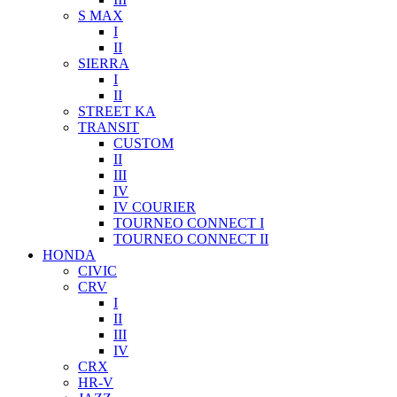
S MAX
I
II
SIERRA
I
II
STREET KA
TRANSIT
CUSTOM
II
III
IV
IV COURIER
TOURNEO CONNECT I
TOURNEO CONNECT II
HONDA
CIVIC
CRV
I
II
III
IV
CRX
HR-V