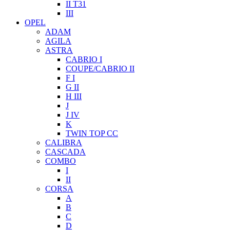
II T31
III
OPEL
ADAM
AGILA
ASTRA
CABRIO I
COUPE/CABRIO II
F I
G II
H III
J
J IV
K
TWIN TOP CC
CALIBRA
CASCADA
COMBO
I
II
CORSA
A
B
C
D