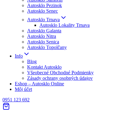
Autosklo Pezinok
Autosklo Senec
Autosklo Trnava
Autosklo Lokality Trnava
Autosklo Galanta
Autosklo Nitra
Autosklo Senica
Autosklo Topolčany
Info
Blog
Kontakt Autosklo
Všeobecné Obchodné Podmienky
Zásady ochrany osobných údajov
Eshop – Autosklo Online
Môj účet
0951 123 692