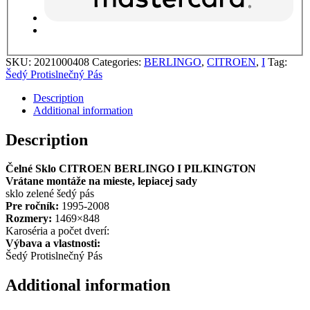
SKU:
2021000408
Categories:
BERLINGO
,
CITROEN
,
I
Tag:
Šedý Protislnečný Pás
Description
Additional information
Description
Čelné Sklo CITROEN BERLINGO I PILKINGTON
Vrátane montáže na mieste, lepiacej sady
sklo zelené šedý pás
Pre ročník:
1995-2008
Rozmery:
1469×848
Karoséria a počet dverí:
Výbava a vlastnosti:
Šedý Protislnečný Pás
Additional information