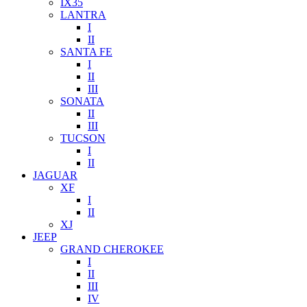
IX35
LANTRA
I
II
SANTA FE
I
II
III
SONATA
II
III
TUCSON
I
II
JAGUAR
XF
I
II
XJ
JEEP
GRAND CHEROKEE
I
II
III
IV