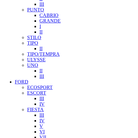
III
PUNTO
CABRIO
GRANDE
I
II
STILO
TIPO
II
TIPO/TEMPRA
ULYSSE
UNO
II
III
FORD
ECOSPORT
ESCORT
III
IV
FIESTA
III
IV
V
VI
VII