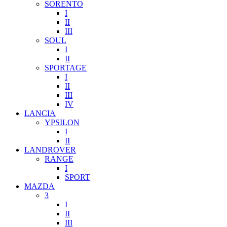
SORENTO
I
II
III
SOUL
I
II
SPORTAGE
I
II
III
IV
LANCIA
YPSILON
I
II
LANDROVER
RANGE
I
SPORT
MAZDA
3
I
II
III