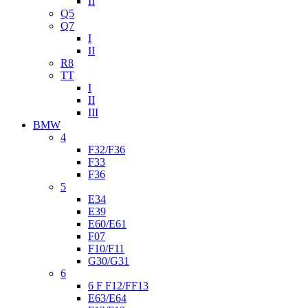
II
Q5
Q7
I
II
R8
TT
I
II
III
BMW
4
F32/F36
F33
F36
5
E34
E39
E60/E61
F07
F10/F11
G30/G31
6
6 F F12/FF13
E63/E64