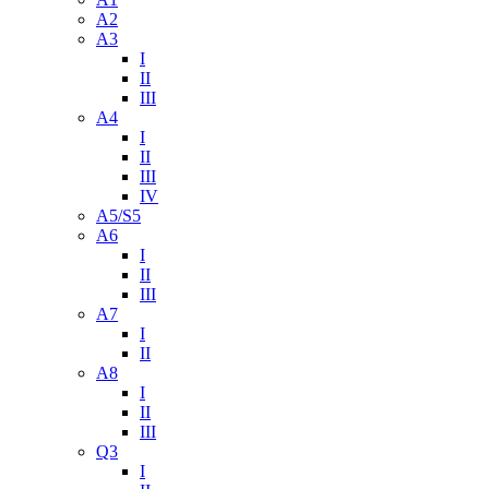
A2
A3
I
II
III
A4
I
II
III
IV
A5/S5
A6
I
II
III
A7
I
II
A8
I
II
III
Q3
I