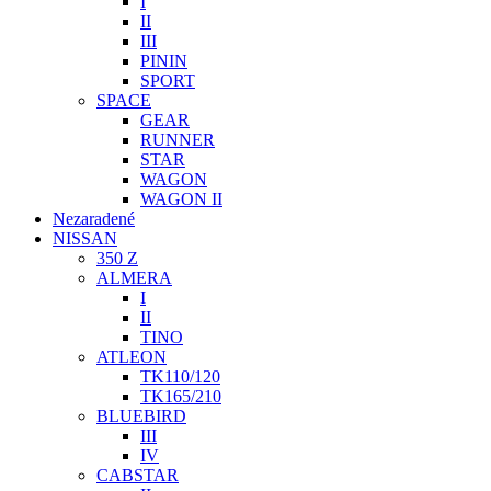
I
II
III
PININ
SPORT
SPACE
GEAR
RUNNER
STAR
WAGON
WAGON II
Nezaradené
NISSAN
350 Z
ALMERA
I
II
TINO
ATLEON
TK110/120
TK165/210
BLUEBIRD
III
IV
CABSTAR