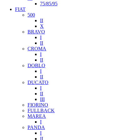
75/85/95
FIAT
500
II
X
BRAVO
I
II
CROMA
I
II
DOBLO
I
II
DUCATO
I
II
III
FIORINO
FULLBACK
MAREA
I
PANDA
I
II