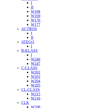
I
II
W168
W169
W176
W177
ACTROS
I
II
ATEGO
I
B-KLASS
I
W246
W247
C-CLASS
W202
W203
W204
W205
CL-CLASS
W215
W216
CLK
W208