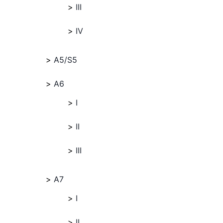
III
IV
A5/S5
A6
I
II
III
A7
I
II