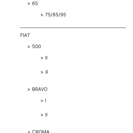
65
75/85/95
FIAT
500
II
X
BRAVO
I
II
CROMA