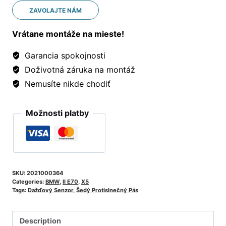
ZAVOLAJTE NÁM
Vrátane montáže na mieste!
Garancia spokojnosti
Doživotná záruka na montáž
Nemusíte nikde chodiť
Možnosti platby
SKU:
2021000364
Categories:
BMW
,
II E70
,
X5
Tags:
Dažďový Senzor
,
Šedý Protislnečný Pás
Description