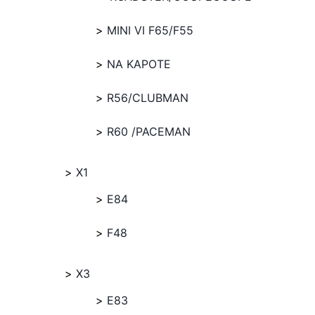
MINI VI F65/F55
NA KAPOTE
R56/CLUBMAN
R60 /PACEMAN
X1
E84
F48
X3
E83