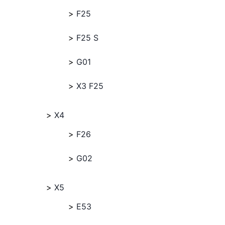
F25
F25 S
G01
X3 F25
X4
F26
G02
X5
E53