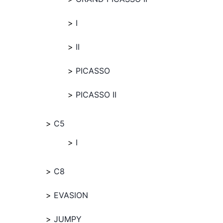
I
II
PICASSO
PICASSO II
C5
I
C8
EVASION
JUMPY