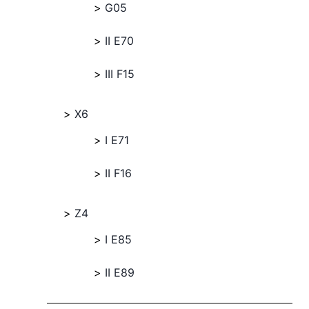
G05
II E70
III F15
X6
I E71
II F16
Z4
I E85
II E89