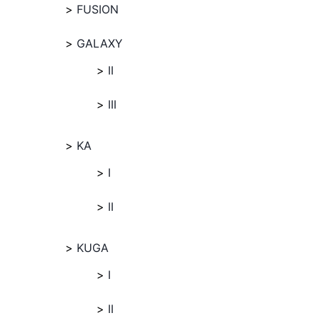
FUSION
GALAXY
II
III
KA
I
II
KUGA
I
II