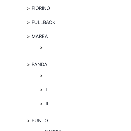
FIORINO
FULLBACK
MAREA
I
PANDA
I
II
III
PUNTO