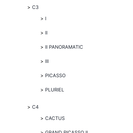
C3
I
II
II PANORAMATIC
III
PICASSO
PLURIEL
C4
CACTUS
GRAND PICASSO II