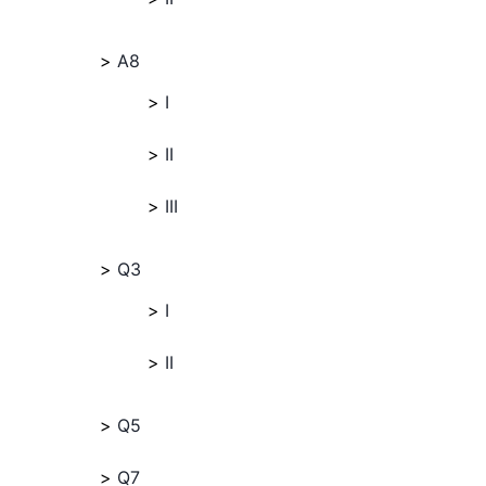
A8
I
II
III
Q3
I
II
Q5
Q7