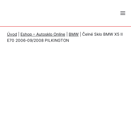
Skip
to
content
Úvod
|
Eshop – Autosklo Online
|
BMW
|
Čelné Sklo BMW X5 II
E70 2006-09/2008 PILKINGTON