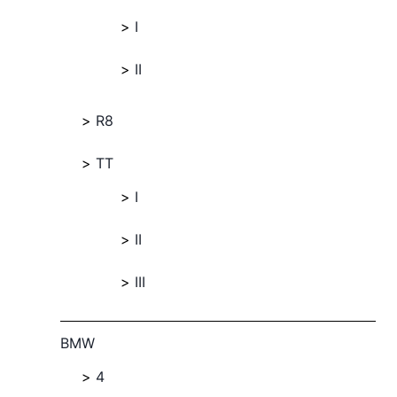
I
II
R8
TT
I
II
III
BMW
4