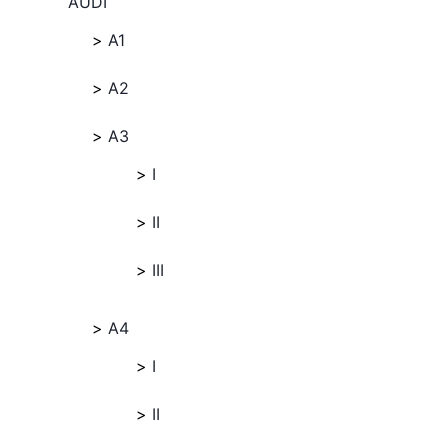
AUDI
A1
A2
A3
I
II
III
A4
I
II