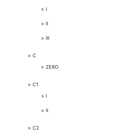
I
II
III
C
ZERO
C1
I
II
C2