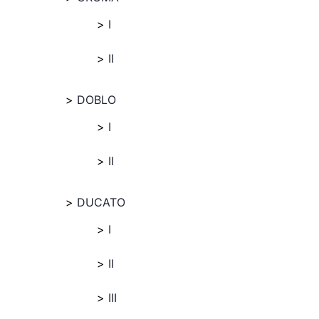
I
II
DOBLO
I
II
DUCATO
I
II
III