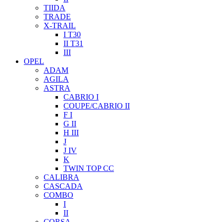
TIIDA
TRADE
X-TRAIL
I T30
II T31
III
OPEL
ADAM
AGILA
ASTRA
CABRIO I
COUPE/CABRIO II
F I
G II
H III
J
J IV
K
TWIN TOP CC
CALIBRA
CASCADA
COMBO
I
II
CORSA