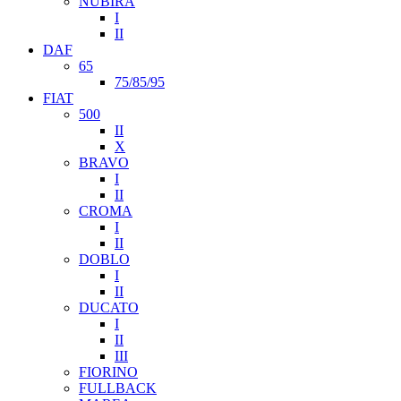
NUBIRA
I
II
DAF
65
75/85/95
FIAT
500
II
X
BRAVO
I
II
CROMA
I
II
DOBLO
I
II
DUCATO
I
II
III
FIORINO
FULLBACK