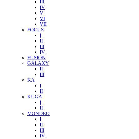
III
IV
V
VI
VII
FOCUS
I
II
III
IV
FUSION
GALAXY
II
III
KA
I
II
KUGA
I
II
MONDEO
I
II
III
IV