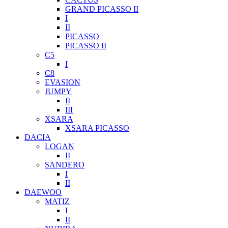
GRAND PICASSO II
I
II
PICASSO
PICASSO II
C5
I
C8
EVASION
JUMPY
II
III
XSARA
XSARA PICASSO
DACIA
LOGAN
II
SANDERO
I
II
DAEWOO
MATIZ
I
II