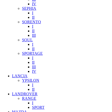
IV
SEPHIA
I
II
SORENTO
I
II
III
SOUL
I
II
SPORTAGE
I
II
III
IV
LANCIA
YPSILON
I
II
LANDROVER
RANGE
I
SPORT
MAZDA