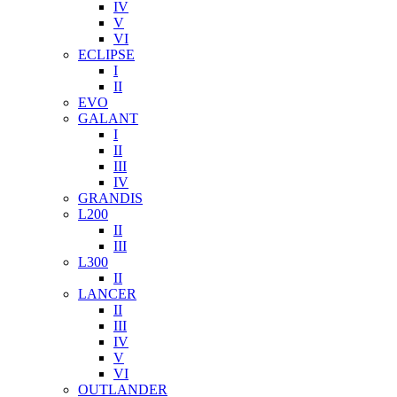
IV
V
VI
ECLIPSE
I
II
EVO
GALANT
I
II
III
IV
GRANDIS
L200
II
III
L300
II
LANCER
II
III
IV
V
VI
OUTLANDER