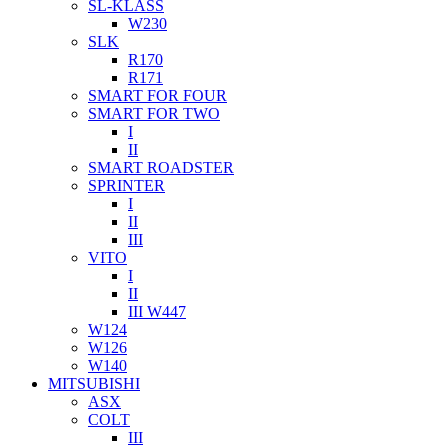
SL-KLASS
W230
SLK
R170
R171
SMART FOR FOUR
SMART FOR TWO
I
II
SMART ROADSTER
SPRINTER
I
II
III
VITO
I
II
III W447
W124
W126
W140
MITSUBISHI
ASX
COLT
III