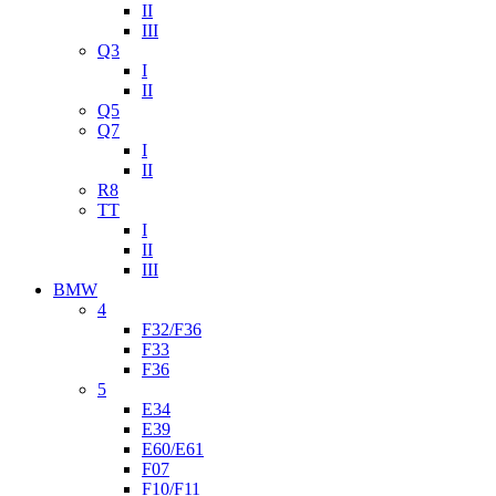
II
III
Q3
I
II
Q5
Q7
I
II
R8
TT
I
II
III
BMW
4
F32/F36
F33
F36
5
E34
E39
E60/E61
F07
F10/F11