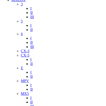
3
I
II
III
5
I
II
6
I
II
III
CX-3
CX-5
I
II
E
I
II
MPV
I
II
MX5
I
II