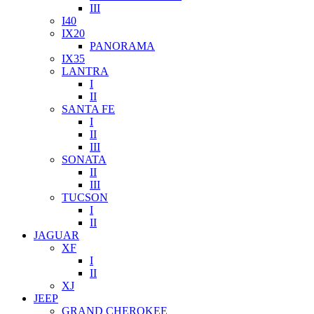
III
I40
IX20
PANORAMA
IX35
LANTRA
I
II
SANTA FE
I
II
III
SONATA
II
III
TUCSON
I
II
JAGUAR
XF
I
II
XJ
JEEP
GRAND CHEROKEE