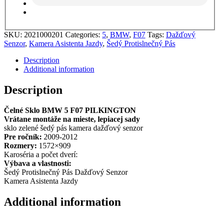
SKU:
2021000201
Categories:
5
,
BMW
,
F07
Tags:
Dažďový
Senzor
,
Kamera Asistenta Jazdy
,
Šedý Protislnečný Pás
Description
Additional information
Description
Čelné Sklo BMW 5 F07 PILKINGTON
Vrátane montáže na mieste, lepiacej sady
sklo zelené šedý pás kamera dažďový senzor
Pre ročník:
2009-2012
Rozmery:
1572×909
Karoséria a počet dverí:
Výbava a vlastnosti:
Šedý Protislnečný Pás Dažďový Senzor
Kamera Asistenta Jazdy
Additional information