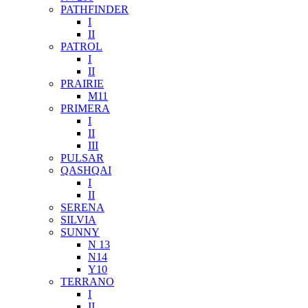
PATHFINDER
I
II
PATROL
I
II
PRAIRIE
M11
PRIMERA
I
II
III
PULSAR
QASHQAI
I
II
SERENA
SILVIA
SUNNY
N 13
N14
Y10
TERRANO
I
II