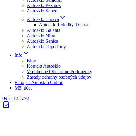
Autosklo Pezinok
Autosklo Senec
Autosklo Trnava
Autosklo Lokality Trnava
Autosklo Galanta
Autosklo Nitra
Autosklo Senica
Autosklo Topolčany
Info
Blog
Kontakt Autosklo
Všeobecné Obchodné Podmienky
Zásady ochrany osobných údajov
Eshop – Autosklo Online
Môj účet
0951 123 692