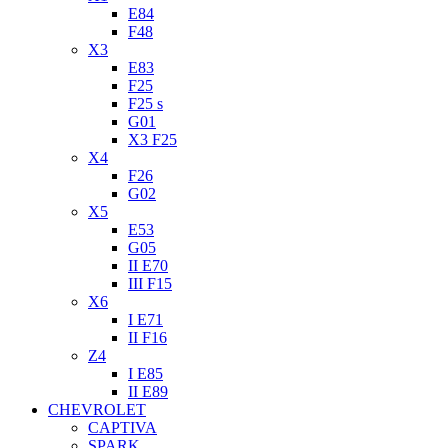
E84
F48
X3
E83
F25
F25 s
G01
X3 F25
X4
F26
G02
X5
E53
G05
II E70
III F15
X6
I E71
II F16
Z4
I E85
II E89
CHEVROLET
CAPTIVA
SPARK