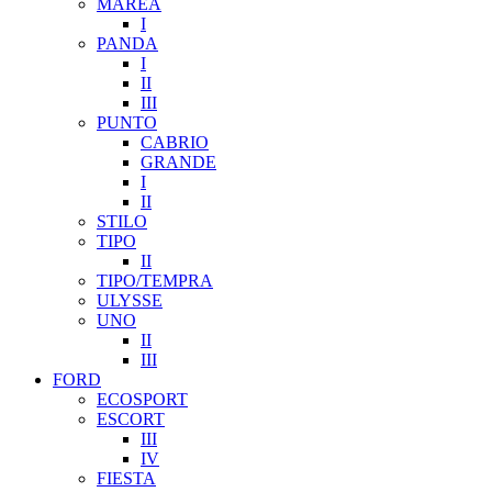
MAREA
I
PANDA
I
II
III
PUNTO
CABRIO
GRANDE
I
II
STILO
TIPO
II
TIPO/TEMPRA
ULYSSE
UNO
II
III
FORD
ECOSPORT
ESCORT
III
IV
FIESTA