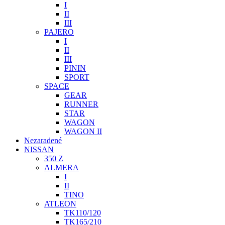
I
II
III
PAJERO
I
II
III
PININ
SPORT
SPACE
GEAR
RUNNER
STAR
WAGON
WAGON II
Nezaradené
NISSAN
350 Z
ALMERA
I
II
TINO
ATLEON
TK110/120
TK165/210