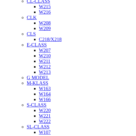
CL-CLASS
W215
W216
CLK
W208
W209
CLS
C218/X218
E-CLASS
W207
W210
W211
W212
W213
G MODEL
M-KLASS
W163
W164
W166
S-CLASS
W220
W221
W222
SL-CLASS
W107