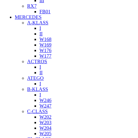
III
RX7
FB01
MERCEDES
A-KLASS
I
II
W168
W169
W176
W177
ACTROS
I
II
ATEGO
I
B-KLASS
I
W246
W247
C-CLASS
W202
W203
W204
W205