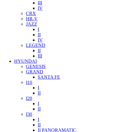
III
IV
CRX
HR-V
JAZZ
I
II
IV
LEGEND
II
III
HYUNDAI
GENESIS
GRAND
SANTA FE
I10
I
II
I20
I
II
I30
I
II
II PANORAMATIC