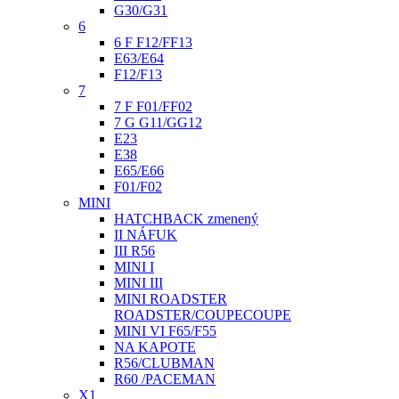
G30/G31
6
6 F F12/FF13
E63/E64
F12/F13
7
7 F F01/FF02
7 G G11/GG12
E23
E38
E65/E66
F01/F02
MINI
HATCHBACK zmenený
II NÁFUK
III R56
MINI I
MINI III
MINI ROADSTER
ROADSTER/COUPECOUPE
MINI VI F65/F55
NA KAPOTE
R56/CLUBMAN
R60 /PACEMAN
X1