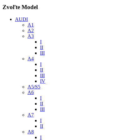
Zvoľte Model
AUDI
A1
A2
A3
I
II
III
A4
I
II
III
IV
A5/S5
A6
I
II
III
A7
I
II
A8
I