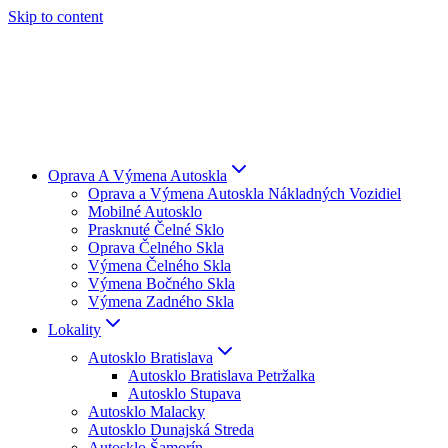
Skip to content
Oprava A Výmena Autoskla
Oprava a Výmena Autoskla Nákladných Vozidiel
Mobilné Autosklo
Prasknuté Čelné Sklo
Oprava Čelného Skla
Výmena Čelného Skla
Výmena Bočného Skla
Výmena Zadného Skla
Lokality
Autosklo Bratislava
Autosklo Bratislava Petržalka
Autosklo Stupava
Autosklo Malacky
Autosklo Dunajská Streda
Autosklo Šamorín