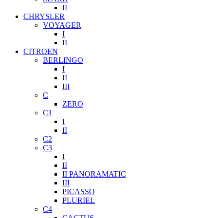
II
CHRYSLER
VOYAGER
I
II
CITROEN
BERLINGO
I
II
III
C
ZERO
C1
I
II
C2
C3
I
II
II PANORAMATIC
III
PICASSO
PLURIEL
C4
CACTUS