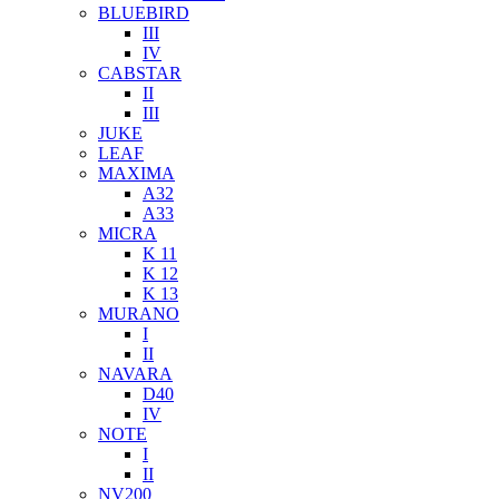
BLUEBIRD
III
IV
CABSTAR
II
III
JUKE
LEAF
MAXIMA
A32
A33
MICRA
K 11
K 12
K 13
MURANO
I
II
NAVARA
D40
IV
NOTE
I
II
NV200