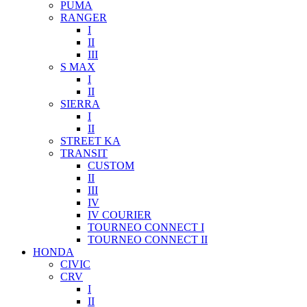
PUMA
RANGER
I
II
III
S MAX
I
II
SIERRA
I
II
STREET KA
TRANSIT
CUSTOM
II
III
IV
IV COURIER
TOURNEO CONNECT I
TOURNEO CONNECT II
HONDA
CIVIC
CRV
I
II