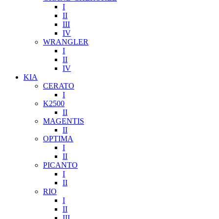
I
II
III
IV
WRANGLER
I
II
IV
KIA
CERATO
I
K2500
II
MAGENTIS
II
OPTIMA
I
II
PICANTO
I
II
RIO
I
II
III