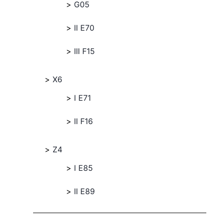
G05
II E70
III F15
X6
I E71
II F16
Z4
I E85
II E89