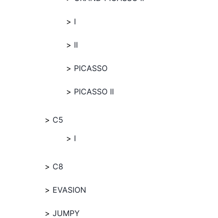
I
II
PICASSO
PICASSO II
C5
I
C8
EVASION
JUMPY