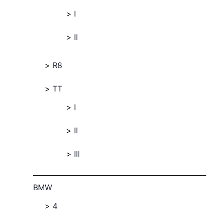
I
II
R8
TT
I
II
III
BMW
4