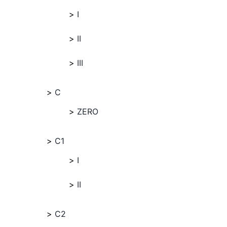
I
II
III
C
ZERO
C1
I
II
C2