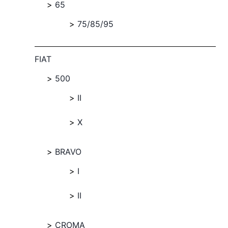
65
75/85/95
FIAT
500
II
X
BRAVO
I
II
CROMA