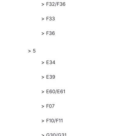
F32/F36
F33
F36
5
E34
E39
E60/E61
F07
F10/F11
G30/G31