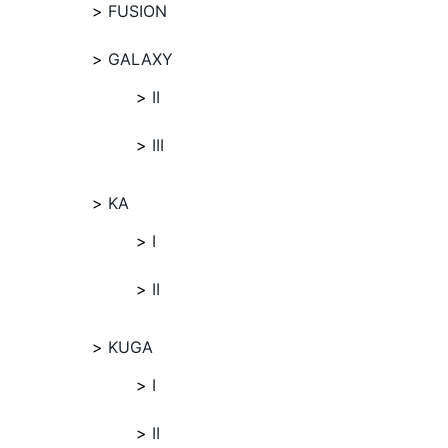
FUSION
GALAXY
II
III
KA
I
II
KUGA
I
II