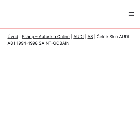
Skip
to
content
Úvod
|
Eshop – Autosklo Online
|
AUDI
|
A8
|
Čelné Sklo AUDI
A8 I 1994-1998 SAINT-GOBAIN