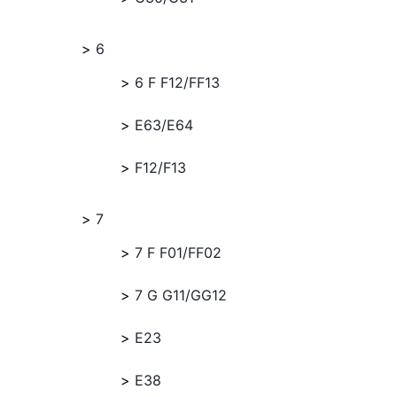
6
6 F F12/FF13
E63/E64
F12/F13
7
7 F F01/FF02
7 G G11/GG12
E23
E38