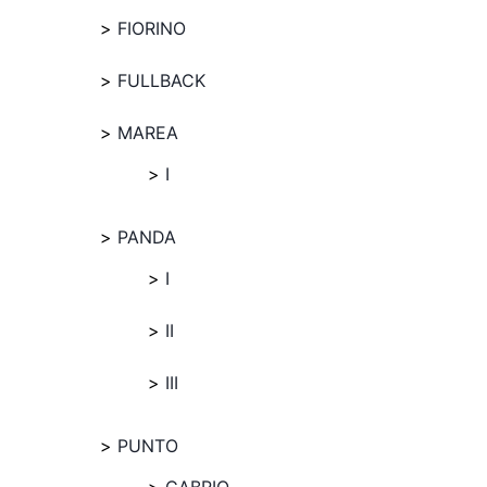
FIORINO
FULLBACK
MAREA
I
PANDA
I
II
III
PUNTO