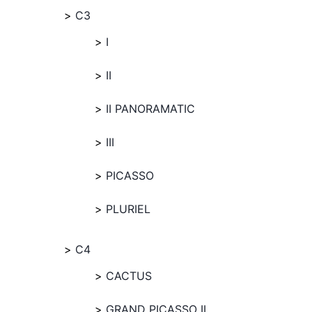
C3
I
II
II PANORAMATIC
III
PICASSO
PLURIEL
C4
CACTUS
GRAND PICASSO II