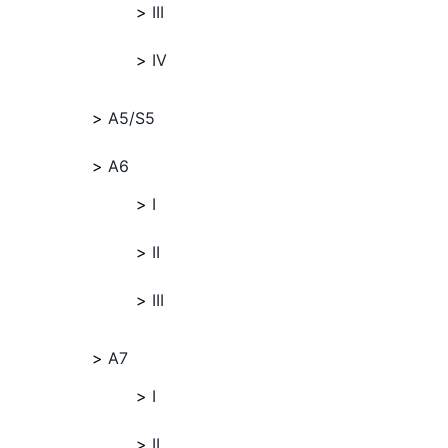
III
IV
A5/S5
A6
I
II
III
A7
I
II