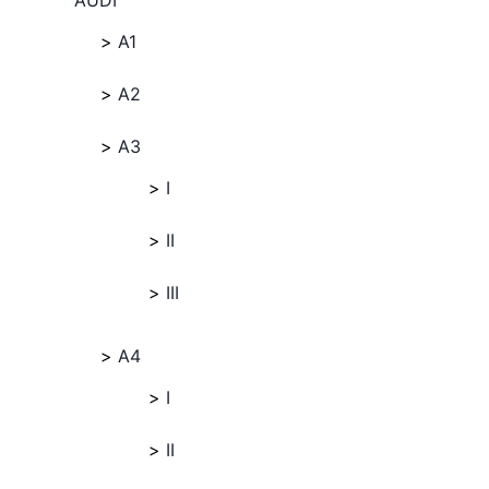
AUDI
A1
A2
A3
I
II
III
A4
I
II