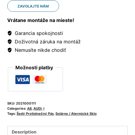
ZAVOLAJTE NÁM
Vrátane montáže na mieste!
Garancia spokojnosti
Doživotná záruka na montáž
Nemusíte nikde chodiť
Možnosti platby
SKU:
2021000111
Categories:
A8
,
AUDI
,
I
Tags:
Šedý Protislnečný Pás
,
Solárne / Atermické Sklo
Description