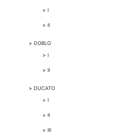
I
II
DOBLO
I
II
DUCATO
I
II
III