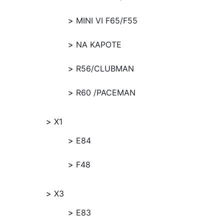
MINI VI F65/F55
NA KAPOTE
R56/CLUBMAN
R60 /PACEMAN
X1
E84
F48
X3
E83