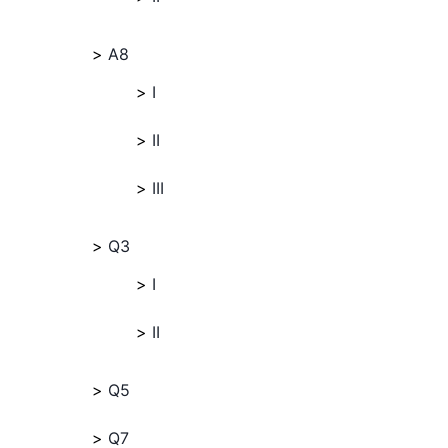
A8
I
II
III
Q3
I
II
Q5
Q7