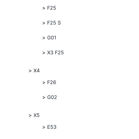
F25
F25 S
G01
X3 F25
X4
F26
G02
X5
E53