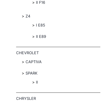
II F16
Z4
I E85
II E89
CHEVROLET
CAPTIVA
SPARK
II
CHRYSLER