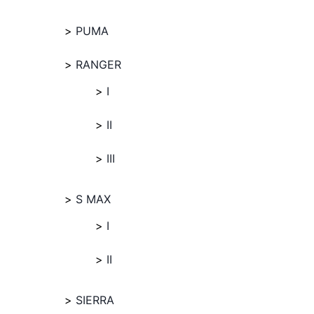
PUMA
RANGER
I
II
III
S MAX
I
II
SIERRA