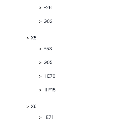
F26
G02
X5
E53
G05
II E70
III F15
X6
I E71