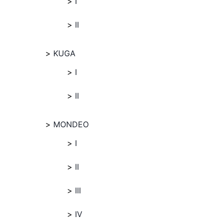
I
II
KUGA
I
II
MONDEO
I
II
III
IV