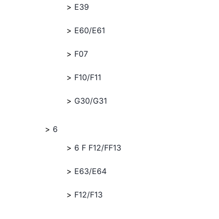
E39
E60/E61
F07
F10/F11
G30/G31
6
6 F F12/FF13
E63/E64
F12/F13