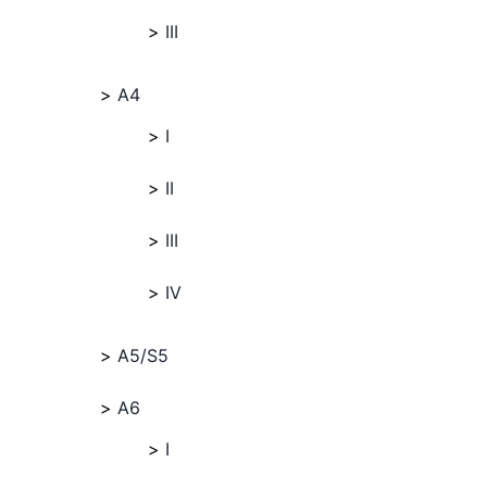
III
A4
I
II
III
IV
A5/S5
A6
I