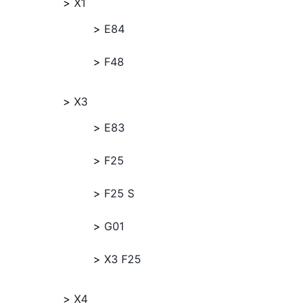
X1
E84
F48
X3
E83
F25
F25 S
G01
X3 F25
X4