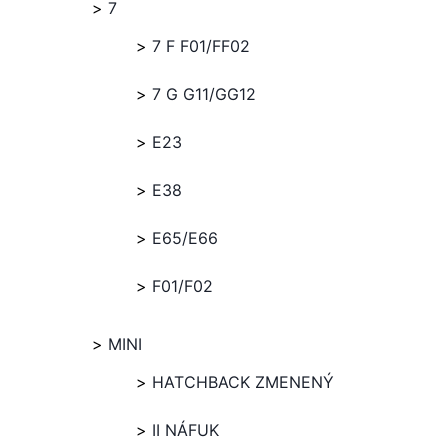
7
7 F F01/FF02
7 G G11/GG12
E23
E38
E65/E66
F01/F02
MINI
HATCHBACK ZMENENÝ
II NÁFUK