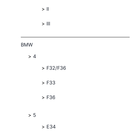
II
III
BMW
4
F32/F36
F33
F36
5
E34