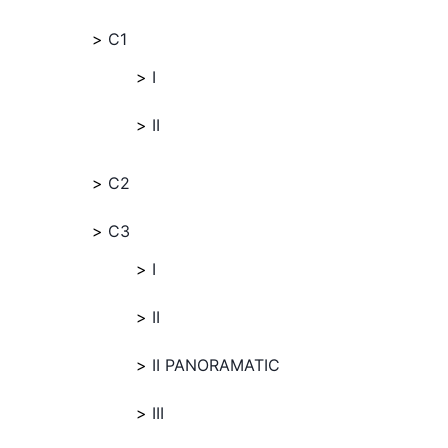
C1
I
II
C2
C3
I
II
II PANORAMATIC
III