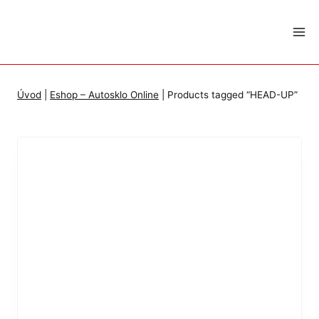
Skip
to
content
Úvod
|
Eshop – Autosklo Online
|
Products tagged “HEAD-UP”