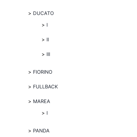
DUCATO
I
II
III
FIORINO
FULLBACK
MAREA
I
PANDA