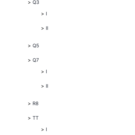
Q3
I
II
Q5
Q7
I
II
R8
TT
I