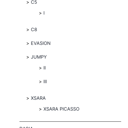
C5
I
C8
EVASION
JUMPY
II
III
XSARA
XSARA PICASSO