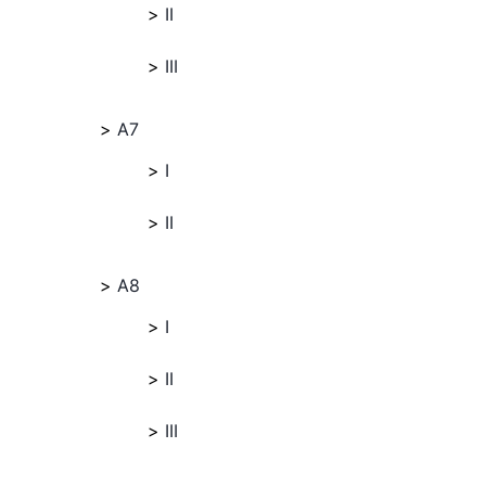
II
III
A7
I
II
A8
I
II
III