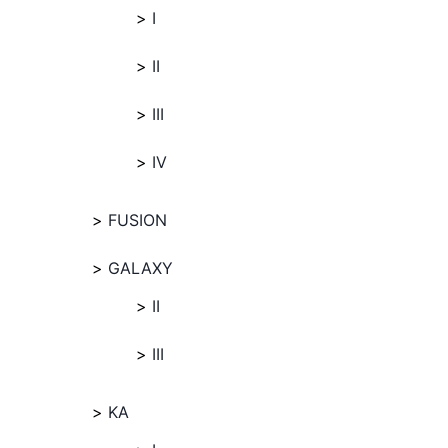
I
II
III
IV
FUSION
GALAXY
II
III
KA