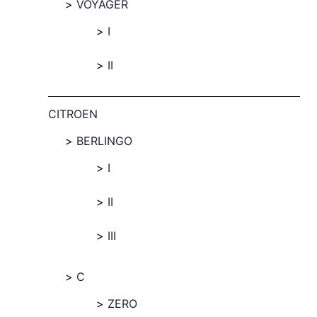
VOYAGER
I
II
CITROEN
BERLINGO
I
II
III
C
ZERO