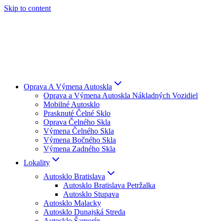
Skip to content
Oprava A Výmena Autoskla
Oprava a Výmena Autoskla Nákladných Vozidiel
Mobilné Autosklo
Prasknuté Čelné Sklo
Oprava Čelného Skla
Výmena Čelného Skla
Výmena Bočného Skla
Výmena Zadného Skla
Lokality
Autosklo Bratislava
Autosklo Bratislava Petržalka
Autosklo Stupava
Autosklo Malacky
Autosklo Dunajská Streda
Autosklo Šamorín