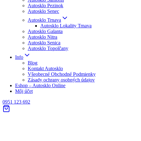
Autosklo Pezinok
Autosklo Senec
Autosklo Trnava
Autosklo Lokality Trnava
Autosklo Galanta
Autosklo Nitra
Autosklo Senica
Autosklo Topolčany
Info
Blog
Kontakt Autosklo
Všeobecné Obchodné Podmienky
Zásady ochrany osobných údajov
Eshop – Autosklo Online
Môj účet
0951 123 692