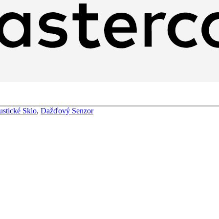
stické Sklo
,
Dažďový Senzor