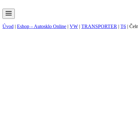
Úvod
|
Eshop – Autosklo Online
|
VW
|
TRANSPORTER
|
T6
|
Čel