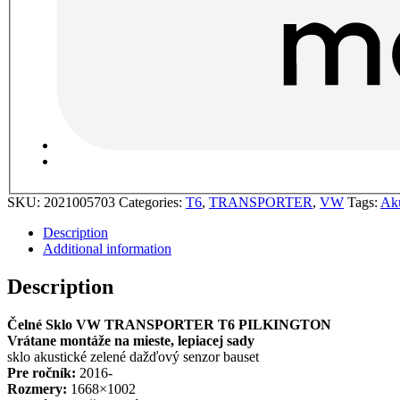
SKU:
2021005703
Categories:
T6
,
TRANSPORTER
,
VW
Tags:
Aku
Description
Additional information
Description
Čelné Sklo VW TRANSPORTER T6 PILKINGTON
Vrátane montáže na mieste, lepiacej sady
sklo akustické zelené dažďový senzor bauset
Pre ročník:
2016-
Rozmery:
1668×1002