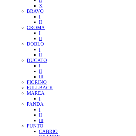
II
X
BRAVO
I
II
CROMA
I
II
DOBLO
I
II
DUCATO
I
II
III
FIORINO
FULLBACK
MAREA
I
PANDA
I
II
III
PUNTO
CABRIO