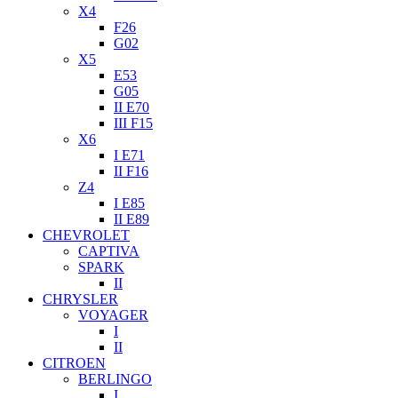
X4
F26
G02
X5
E53
G05
II E70
III F15
X6
I E71
II F16
Z4
I E85
II E89
CHEVROLET
CAPTIVA
SPARK
II
CHRYSLER
VOYAGER
I
II
CITROEN
BERLINGO
I