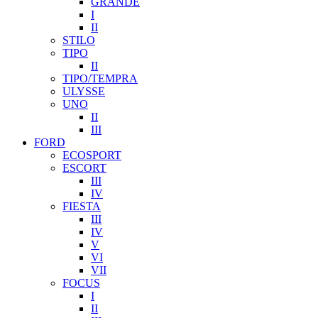
GRANDE
I
II
STILO
TIPO
II
TIPO/TEMPRA
ULYSSE
UNO
II
III
FORD
ECOSPORT
ESCORT
III
IV
FIESTA
III
IV
V
VI
VII
FOCUS
I
II