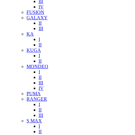
III
IV
FUSION
GALAXY
II
III
KA
I
II
KUGA
I
II
MONDEO
I
II
III
IV
PUMA
RANGER
I
II
III
S MAX
I
II