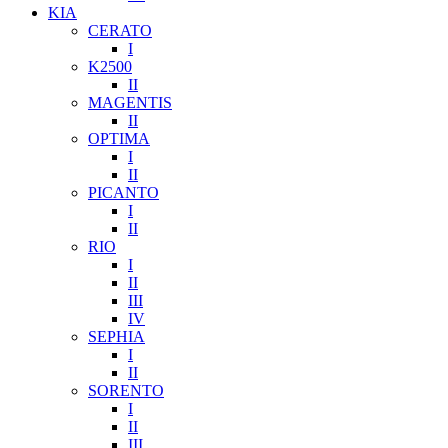
KIA
CERATO
I
K2500
II
MAGENTIS
II
OPTIMA
I
II
PICANTO
I
II
RIO
I
II
III
IV
SEPHIA
I
II
SORENTO
I
II
III