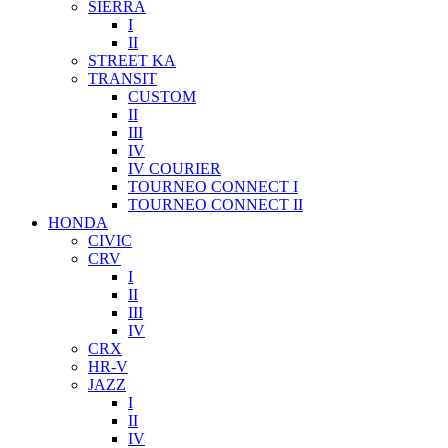
SIERRA
I
II
STREET KA
TRANSIT
CUSTOM
II
III
IV
IV COURIER
TOURNEO CONNECT I
TOURNEO CONNECT II
HONDA
CIVIC
CRV
I
II
III
IV
CRX
HR-V
JAZZ
I
II
IV