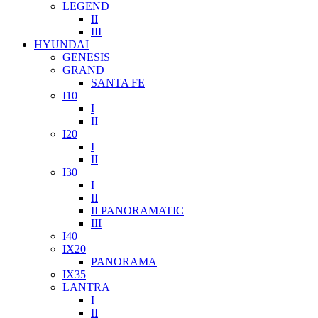
LEGEND
II
III
HYUNDAI
GENESIS
GRAND
SANTA FE
I10
I
II
I20
I
II
I30
I
II
II PANORAMATIC
III
I40
IX20
PANORAMA
IX35
LANTRA
I
II