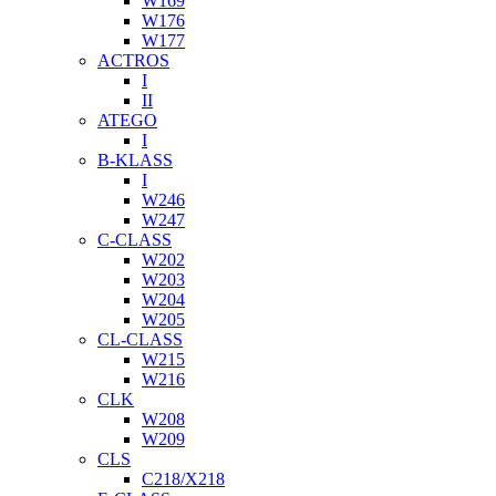
W169
W176
W177
ACTROS
I
II
ATEGO
I
B-KLASS
I
W246
W247
C-CLASS
W202
W203
W204
W205
CL-CLASS
W215
W216
CLK
W208
W209
CLS
C218/X218