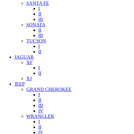
SANTA FE
I
II
III
SONATA
II
III
TUCSON
I
II
JAGUAR
XF
I
II
XJ
JEEP
GRAND CHEROKEE
I
II
III
IV
WRANGLER
I
II
IV