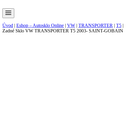
Úvod
|
Eshop – Autosklo Online
|
VW
|
TRANSPORTER
|
T5
|
Zadné Sklo VW TRANSPORTER T5 2003- SAINT-GOBAIN