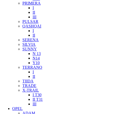
PRIMERA
I
II
III
PULSAR
QASHQAI
I
II
SERENA
SILVIA
SUNNY
N 13
N14
Y10
TERRANO
I
II
TIIDA
TRADE
X-TRAIL
I T30
II T31
III
OPEL
ADAM