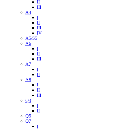
II
III
A4
I
II
III
IV
A5/S5
A6
I
II
III
A7
I
II
A8
I
II
III
Q3
I
II
Q5
Q7
I