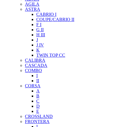
AGILA
ASTRA
CABRIO I
COUPE/CABRIO II
F I
G II
H III
J
J IV
K
TWIN TOP CC
CALIBRA
CASCADA
COMBO
I
II
CORSA
A
B
C
D
E
CROSSLAND
FRONTERA
I