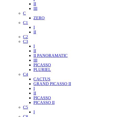
II
III
C
ZERO
C1
I
II
C2
C3
I
II
II PANORAMATIC
III
PICASSO
PLURIEL
C4
CACTUS
GRAND PICASSO II
I
II
PICASSO
PICASSO II
C5
I
C8