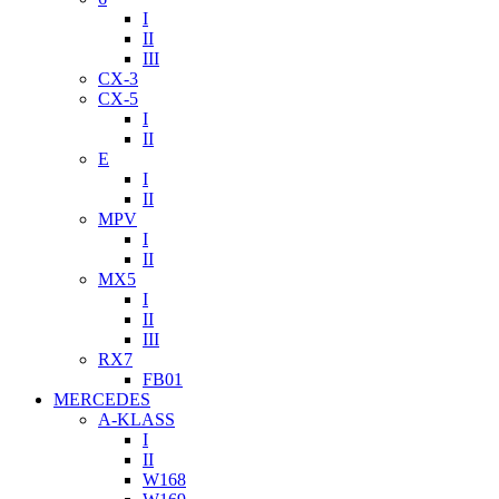
I
II
III
CX-3
CX-5
I
II
E
I
II
MPV
I
II
MX5
I
II
III
RX7
FB01
MERCEDES
A-KLASS
I
II
W168