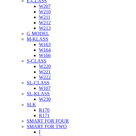
E-CLASS
W207
W210
W211
W212
W213
G MODEL
M-KLASS
W163
W164
W166
S-CLASS
W220
W221
W222
SL-CLASS
W107
SL-KLASS
W230
SLK
R170
R171
SMART FOR FOUR
SMART FOR TWO
I