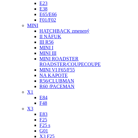
E23
E38
E65/E66
F01/F02
MINI
HATCHBACK zmenený
II NÁFUK
III R56
MINI I
MINI III
MINI ROADSTER
ROADSTER/COUPECOUPE
MINI VI F65/F55
NA KAPOTE
R56/CLUBMAN
R60 /PACEMAN
X1
E84
F48
X3
E83
F25
F25 s
G01
X3 F25