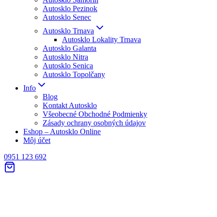
Autosklo Pezinok
Autosklo Senec
Autosklo Trnava
Autosklo Lokality Trnava
Autosklo Galanta
Autosklo Nitra
Autosklo Senica
Autosklo Topolčany
Info
Blog
Kontakt Autosklo
Všeobecné Obchodné Podmienky
Zásady ochrany osobných údajov
Eshop – Autosklo Online
Môj účet
0951 123 692