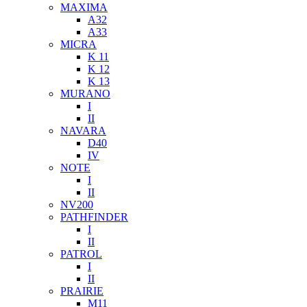
MAXIMA
A32
A33
MICRA
K 11
K 12
K 13
MURANO
I
II
NAVARA
D40
IV
NOTE
I
II
NV200
PATHFINDER
I
II
PATROL
I
II
PRAIRIE
M11