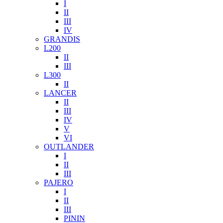
I
II
III
IV
GRANDIS
L200
II
III
L300
II
LANCER
II
III
IV
V
VI
OUTLANDER
I
II
III
PAJERO
I
II
III
PININ