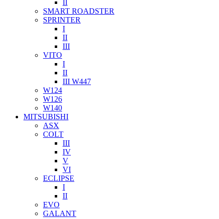
II
SMART ROADSTER
SPRINTER
I
II
III
VITO
I
II
III W447
W124
W126
W140
MITSUBISHI
ASX
COLT
III
IV
V
VI
ECLIPSE
I
II
EVO
GALANT