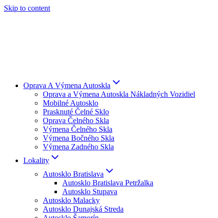
Skip to content
Oprava A Výmena Autoskla
Oprava a Výmena Autoskla Nákladných Vozidiel
Mobilné Autosklo
Prasknuté Čelné Sklo
Oprava Čelného Skla
Výmena Čelného Skla
Výmena Bočného Skla
Výmena Zadného Skla
Lokality
Autosklo Bratislava
Autosklo Bratislava Petržalka
Autosklo Stupava
Autosklo Malacky
Autosklo Dunajská Streda
Autosklo Šamorín