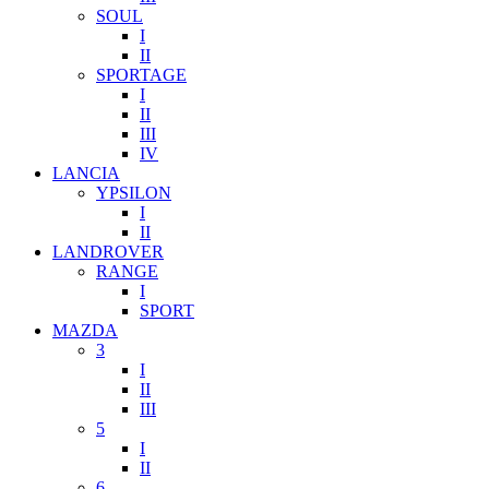
SOUL
I
II
SPORTAGE
I
II
III
IV
LANCIA
YPSILON
I
II
LANDROVER
RANGE
I
SPORT
MAZDA
3
I
II
III
5
I
II
6