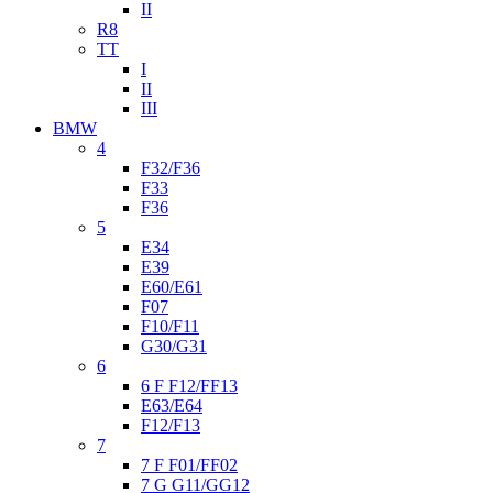
II
R8
TT
I
II
III
BMW
4
F32/F36
F33
F36
5
E34
E39
E60/E61
F07
F10/F11
G30/G31
6
6 F F12/FF13
E63/E64
F12/F13
7
7 F F01/FF02
7 G G11/GG12