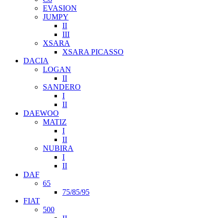
EVASION
JUMPY
II
III
XSARA
XSARA PICASSO
DACIA
LOGAN
II
SANDERO
I
II
DAEWOO
MATIZ
I
II
NUBIRA
I
II
DAF
65
75/85/95
FIAT
500