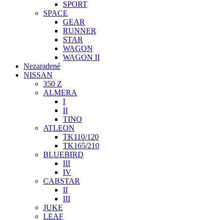
SPORT
SPACE
GEAR
RUNNER
STAR
WAGON
WAGON II
Nezaradené
NISSAN
350 Z
ALMERA
I
II
TINO
ATLEON
TK110/120
TK165/210
BLUEBIRD
III
IV
CABSTAR
II
III
JUKE
LEAF