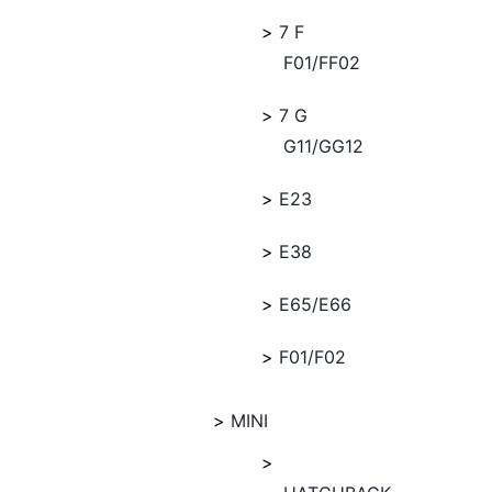
7 F
F01/FF02
7 G
G11/GG12
E23
E38
E65/E66
F01/F02
MINI