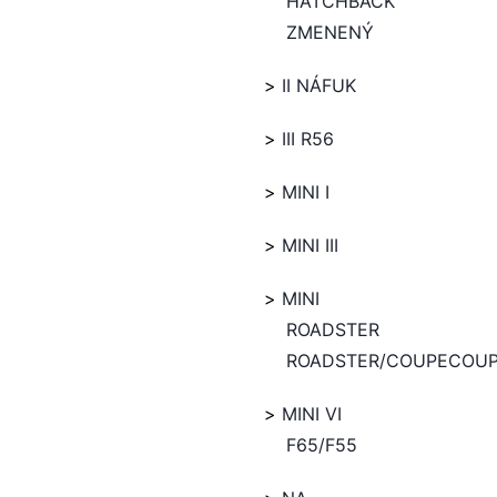
HATCHBACK
ZMENENÝ
II NÁFUK
III R56
MINI I
MINI III
MINI
ROADSTER
ROADSTER/COUPECOU
MINI VI
F65/F55