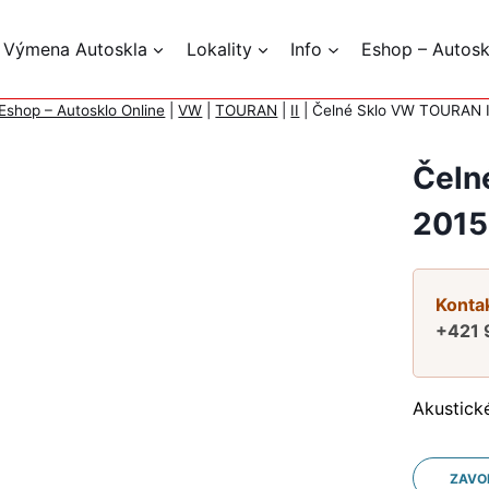
 Výmena Autoskla
Lokality
Info
Eshop – Autosk
Eshop – Autosklo Online
|
VW
|
TOURAN
|
II
|
Čelné Sklo VW TOURAN I
Čeln
2015
Kontak
+421 
Akustick
ZAVO