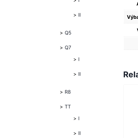
I
II
Výba
Q5
Q7
I
Rel
II
R8
TT
I
II