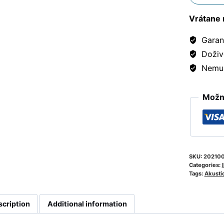
Vrátane 
Garanc
Doživ
Nemusí
Možno
SKU:
20210
Categories:
I
Tags:
Akusti
scription
Additional information