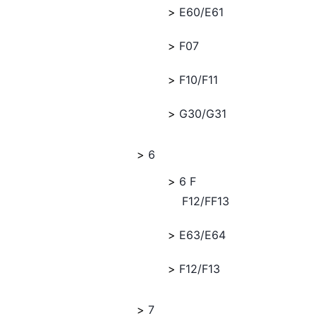
E60/E61
F07
F10/F11
G30/G31
6
6 F
F12/FF13
E63/E64
F12/F13
7