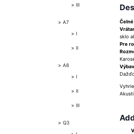
III
Des
Čelné
A7
Vráta
I
sklo 
Pre ro
II
Rozme
Karosé
A8
Výbava
Dažďo
I
Vyhri
II
Akust
III
Add
Q3
V