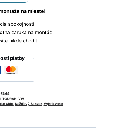
montáže na mieste!
ia spokojnosti
otná záruka na montáž
te nikde chodiť
sti platby
05644
I
,
TOURAN
,
VW
cké Sklo
,
Dažďový Senzor
,
Vyhrievané