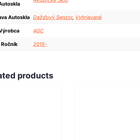
Autoskla
va Autoskla
Dažďový Senzor
,
Vyhrievané
Výrobca
AGC
Ročník
2015-
ated products