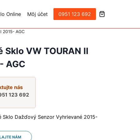
lo Online
Môj účet
0951 123 692
I 2015- AGC
é Sklo VW TOURAN II
- AGC
tujte nás
951 123 692
é Sklo Dažďový Senzor Vyhrievané 2015-
LAJTE NÁM