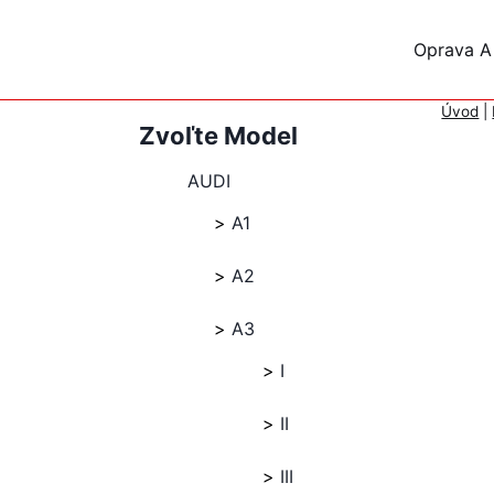
Skip
to
Oprava A
content
Úvod
|
Zvoľte Model
AUDI
A1
A2
A3
I
II
III