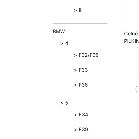
III
BMW
Čelné 
PILK
4
F32/F36
F33
F36
5
E34
E39