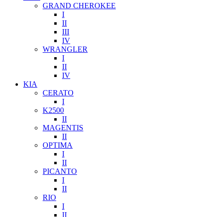
GRAND CHEROKEE
I
II
III
IV
WRANGLER
I
II
IV
KIA
CERATO
I
K2500
II
MAGENTIS
II
OPTIMA
I
II
PICANTO
I
II
RIO
I
II