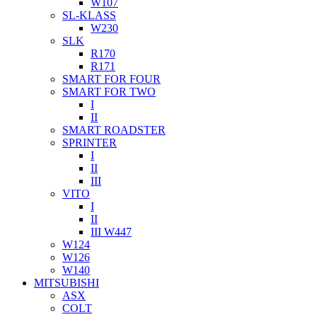
W107
SL-KLASS
W230
SLK
R170
R171
SMART FOR FOUR
SMART FOR TWO
I
II
SMART ROADSTER
SPRINTER
I
II
III
VITO
I
II
III W447
W124
W126
W140
MITSUBISHI
ASX
COLT