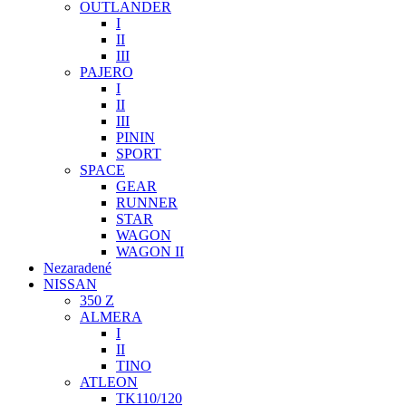
OUTLANDER
I
II
III
PAJERO
I
II
III
PININ
SPORT
SPACE
GEAR
RUNNER
STAR
WAGON
WAGON II
Nezaradené
NISSAN
350 Z
ALMERA
I
II
TINO
ATLEON
TK110/120