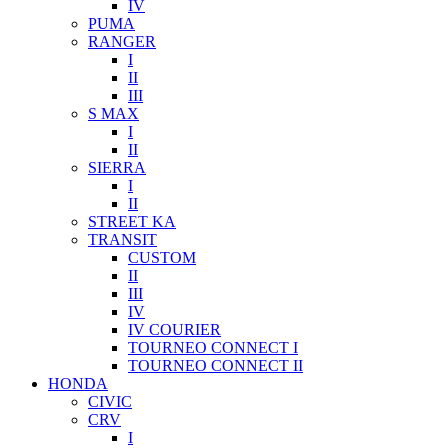
IV
PUMA
RANGER
I
II
III
S MAX
I
II
SIERRA
I
II
STREET KA
TRANSIT
CUSTOM
II
III
IV
IV COURIER
TOURNEO CONNECT I
TOURNEO CONNECT II
HONDA
CIVIC
CRV
I