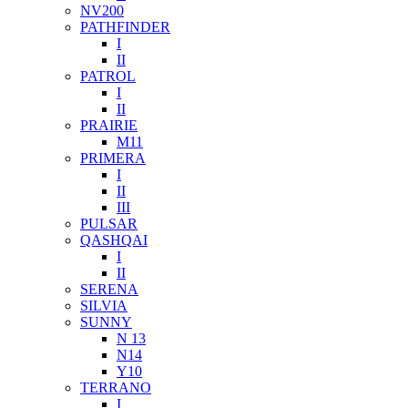
NV200
PATHFINDER
I
II
PATROL
I
II
PRAIRIE
M11
PRIMERA
I
II
III
PULSAR
QASHQAI
I
II
SERENA
SILVIA
SUNNY
N 13
N14
Y10
TERRANO
I