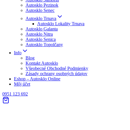
Autosklo Pezinok
Autosklo Senec
Autosklo Trnava
Autosklo Lokality Trnava
Autosklo Galanta
Autosklo Nitra
Autosklo Senica
Autosklo Topolčany
Info
Blog
Kontakt Autosklo
Všeobecné Obchodné Podmienky
Zásady ochrany osobných údajov
Eshop – Autosklo Online
Môj účet
0951 123 692