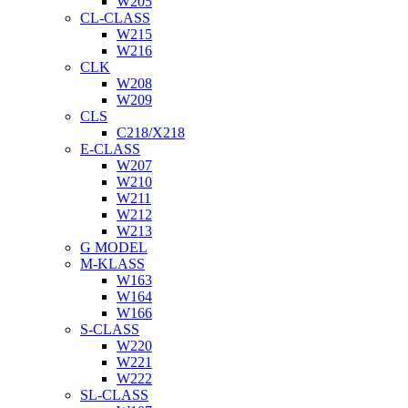
W205
CL-CLASS
W215
W216
CLK
W208
W209
CLS
C218/X218
E-CLASS
W207
W210
W211
W212
W213
G MODEL
M-KLASS
W163
W164
W166
S-CLASS
W220
W221
W222
SL-CLASS