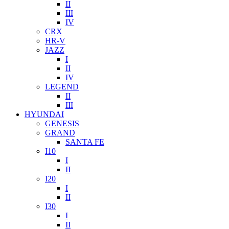
II
III
IV
CRX
HR-V
JAZZ
I
II
IV
LEGEND
II
III
HYUNDAI
GENESIS
GRAND
SANTA FE
I10
I
II
I20
I
II
I30
I
II