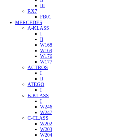
III
RX7
FB01
MERCEDES
A-KLASS
I
II
W168
W169
W176
W177
ACTROS
I
II
ATEGO
I
B-KLASS
I
W246
W247
C-CLASS
W202
W203
W204