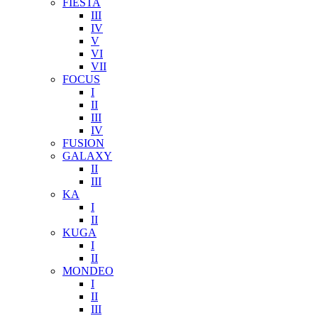
FIESTA
III
IV
V
VI
VII
FOCUS
I
II
III
IV
FUSION
GALAXY
II
III
KA
I
II
KUGA
I
II
MONDEO
I
II
III