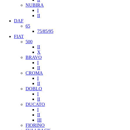
NUBIRA
I
II
DAF
65
75/85/95
FIAT
500
II
X
BRAVO
I
II
CROMA
I
II
DOBLO
I
II
DUCATO
I
II
III
FIORINO