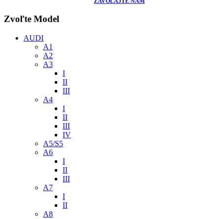
ZAVOLAJTE NÁM
Zvoľte Model
AUDI
A1
A2
A3
I
II
III
A4
I
II
III
IV
A5/S5
A6
I
II
III
A7
I
II
A8