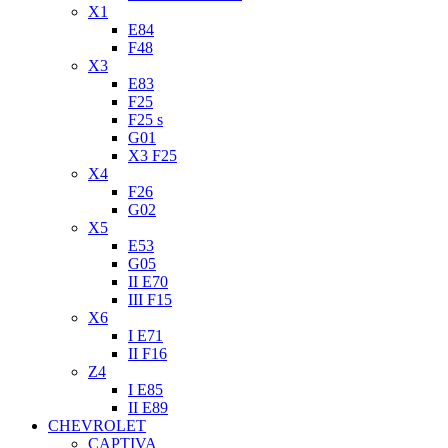
X1
E84
F48
X3
E83
F25
F25 s
G01
X3 F25
X4
F26
G02
X5
E53
G05
II E70
III F15
X6
I E71
II F16
Z4
I E85
II E89
CHEVROLET
CAPTIVA