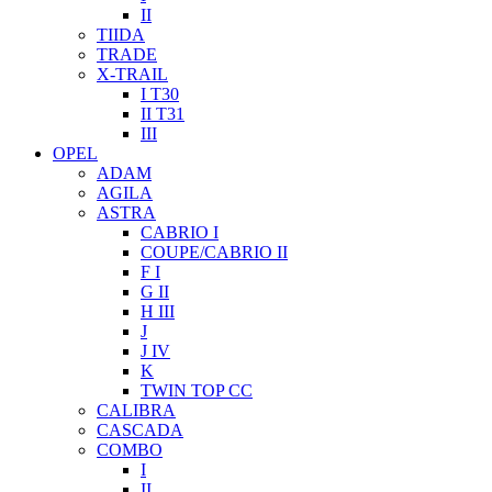
II
TIIDA
TRADE
X-TRAIL
I T30
II T31
III
OPEL
ADAM
AGILA
ASTRA
CABRIO I
COUPE/CABRIO II
F I
G II
H III
J
J IV
K
TWIN TOP CC
CALIBRA
CASCADA
COMBO
I
II