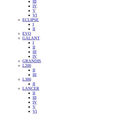
III
IV
V
VI
ECLIPSE
I
II
EVO
GALANT
I
II
III
IV
GRANDIS
L200
II
III
L300
II
LANCER
II
III
IV
V
VI