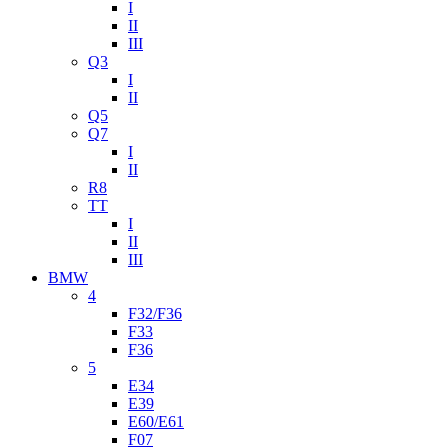
I
II
III
Q3
I
II
Q5
Q7
I
II
R8
TT
I
II
III
BMW
4
F32/F36
F33
F36
5
E34
E39
E60/E61
F07