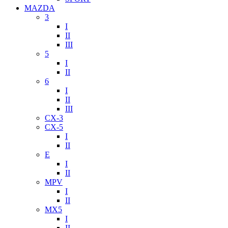
MAZDA
3
I
II
III
5
I
II
6
I
II
III
CX-3
CX-5
I
II
E
I
II
MPV
I
II
MX5
I
II