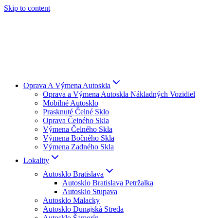
Skip to content
Oprava A Výmena Autoskla
Oprava a Výmena Autoskla Nákladných Vozidiel
Mobilné Autosklo
Prasknuté Čelné Sklo
Oprava Čelného Skla
Výmena Čelného Skla
Výmena Bočného Skla
Výmena Zadného Skla
Lokality
Autosklo Bratislava
Autosklo Bratislava Petržalka
Autosklo Stupava
Autosklo Malacky
Autosklo Dunajská Streda
Autosklo Šamorín