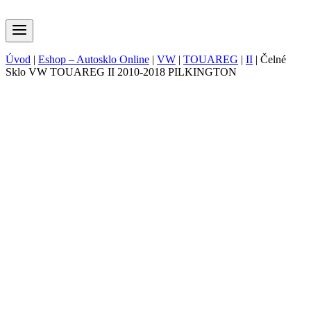
Úvod
|
Eshop – Autosklo Online
|
VW
|
TOUAREG
|
II
|
Čelné
Sklo VW TOUAREG II 2010-2018 PILKINGTON