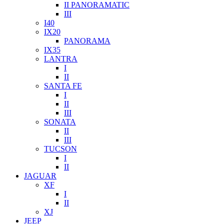
II PANORAMATIC
III
I40
IX20
PANORAMA
IX35
LANTRA
I
II
SANTA FE
I
II
III
SONATA
II
III
TUCSON
I
II
JAGUAR
XF
I
II
XJ
JEEP