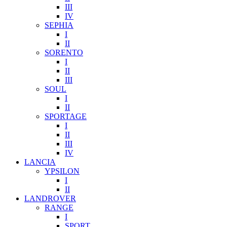
III
IV
SEPHIA
I
II
SORENTO
I
II
III
SOUL
I
II
SPORTAGE
I
II
III
IV
LANCIA
YPSILON
I
II
LANDROVER
RANGE
I
SPORT