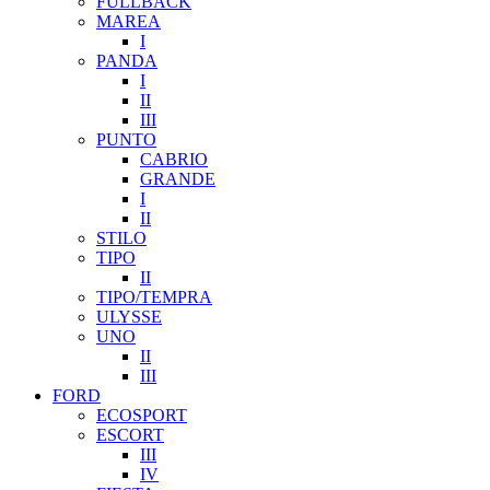
FULLBACK
MAREA
I
PANDA
I
II
III
PUNTO
CABRIO
GRANDE
I
II
STILO
TIPO
II
TIPO/TEMPRA
ULYSSE
UNO
II
III
FORD
ECOSPORT
ESCORT
III
IV