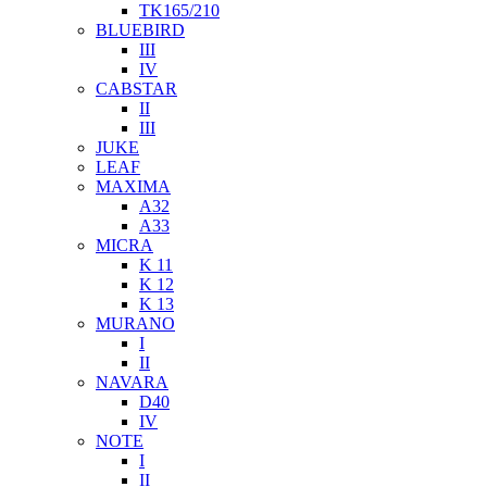
TK165/210
BLUEBIRD
III
IV
CABSTAR
II
III
JUKE
LEAF
MAXIMA
A32
A33
MICRA
K 11
K 12
K 13
MURANO
I
II
NAVARA
D40
IV
NOTE
I
II