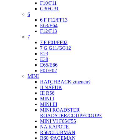
F10/F11
G30/G31
6
6 F F12/FF13
E63/E64
F12/F13
7
7 F F01/FF02
7 G G11/GG12
E23
E38
E65/E66
F01/F02
MINI
HATCHBACK zmenený
II NÁFUK
III R56
MINI I
MINI III
MINI ROADSTER
ROADSTER/COUPECOUPE
MINI VI F65/F55
NA KAPOTE
R56/CLUBMAN
R60 /PACEMAN