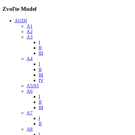
Zvoľte Model
AUDI
A1
A2
A3
I
II
III
A4
I
II
III
IV
A5/S5
A6
I
II
III
A7
I
II
A8
I