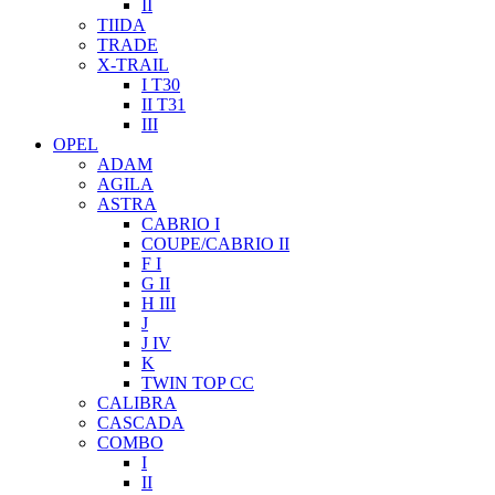
II
TIIDA
TRADE
X-TRAIL
I T30
II T31
III
OPEL
ADAM
AGILA
ASTRA
CABRIO I
COUPE/CABRIO II
F I
G II
H III
J
J IV
K
TWIN TOP CC
CALIBRA
CASCADA
COMBO
I
II