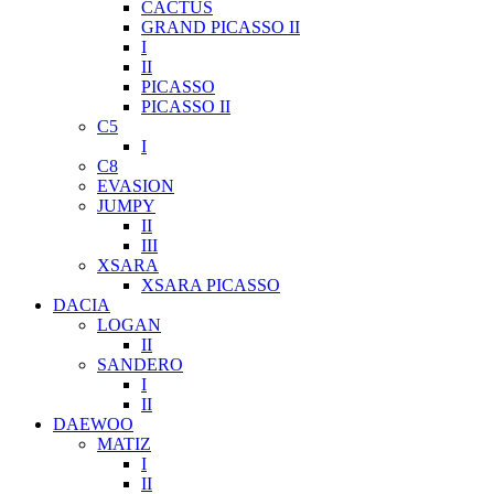
CACTUS
GRAND PICASSO II
I
II
PICASSO
PICASSO II
C5
I
C8
EVASION
JUMPY
II
III
XSARA
XSARA PICASSO
DACIA
LOGAN
II
SANDERO
I
II
DAEWOO
MATIZ
I
II