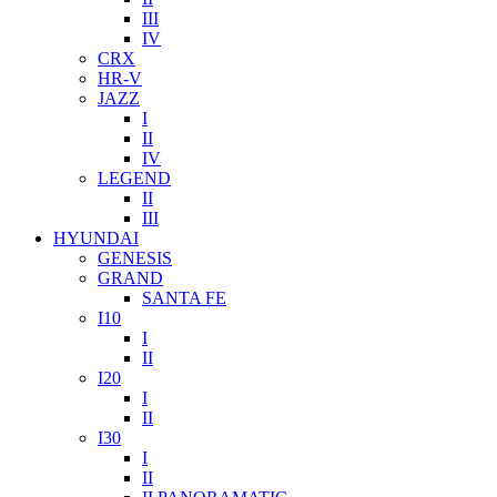
III
IV
CRX
HR-V
JAZZ
I
II
IV
LEGEND
II
III
HYUNDAI
GENESIS
GRAND
SANTA FE
I10
I
II
I20
I
II
I30
I
II