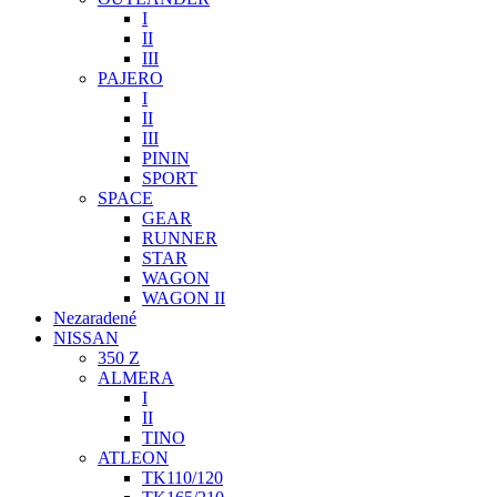
I
II
III
PAJERO
I
II
III
PININ
SPORT
SPACE
GEAR
RUNNER
STAR
WAGON
WAGON II
Nezaradené
NISSAN
350 Z
ALMERA
I
II
TINO
ATLEON
TK110/120