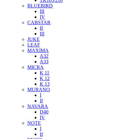
TK165/210
BLUEBIRD
III
IV
CABSTAR
II
III
JUKE
LEAF
MAXIMA
A32
A33
MICRA
K 11
K 12
K 13
MURANO
I
II
NAVARA
D40
IV
NOTE
I
II