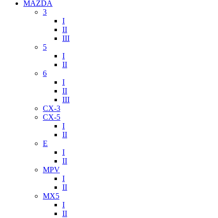
MAZDA
3
I
II
III
5
I
II
6
I
II
III
CX-3
CX-5
I
II
E
I
II
MPV
I
II
MX5
I
II