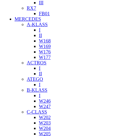
III
RX7
FB01
MERCEDES
A-KLASS
I
II
W168
W169
W176
W177
ACTROS
I
II
ATEGO
I
B-KLASS
I
W246
W247
C-CLASS
W202
W203
W204
W205