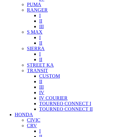
PUMA
RANGER
I
II
III
S MAX
I
II
SIERRA
I
II
STREET KA
TRANSIT
CUSTOM
II
III
IV
IV COURIER
TOURNEO CONNECT I
TOURNEO CONNECT II
HONDA
CIVIC
CRV
I
II