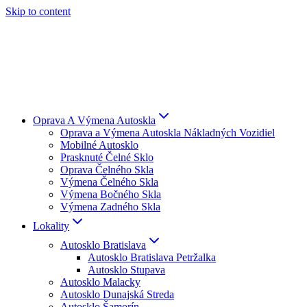
Skip to content
Oprava A Výmena Autoskla
Oprava a Výmena Autoskla Nákladných Vozidiel
Mobilné Autosklo
Prasknuté Čelné Sklo
Oprava Čelného Skla
Výmena Čelného Skla
Výmena Bočného Skla
Výmena Zadného Skla
Lokality
Autosklo Bratislava
Autosklo Bratislava Petržalka
Autosklo Stupava
Autosklo Malacky
Autosklo Dunajská Streda
Autosklo Šamorín