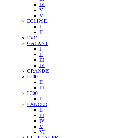
IV
V
VI
ECLIPSE
I
II
EVO
GALANT
I
II
III
IV
GRANDIS
L200
II
III
L300
II
LANCER
II
III
IV
V
VI
OUTLANDER