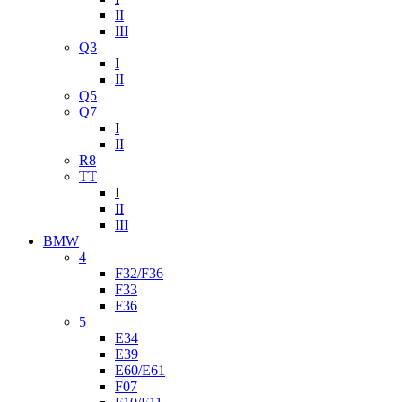
II
III
Q3
I
II
Q5
Q7
I
II
R8
TT
I
II
III
BMW
4
F32/F36
F33
F36
5
E34
E39
E60/E61
F07