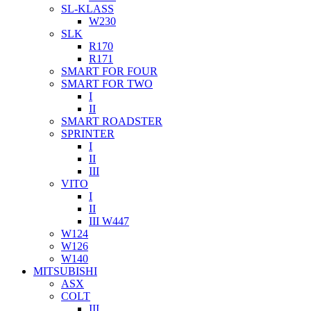
SL-KLASS
W230
SLK
R170
R171
SMART FOR FOUR
SMART FOR TWO
I
II
SMART ROADSTER
SPRINTER
I
II
III
VITO
I
II
III W447
W124
W126
W140
MITSUBISHI
ASX
COLT
III