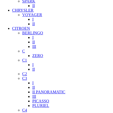
SPARK
II
CHRYSLER
VOYAGER
I
II
CITROEN
BERLINGO
I
II
III
C
ZERO
C1
I
II
C2
C3
I
II
II PANORAMATIC
III
PICASSO
PLURIEL
C4