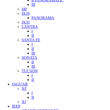
II PANORAMATIC
III
I40
IX20
PANORAMA
IX35
LANTRA
I
II
SANTA FE
I
II
III
SONATA
II
III
TUCSON
I
II
JAGUAR
XF
I
II
XJ
JEEP