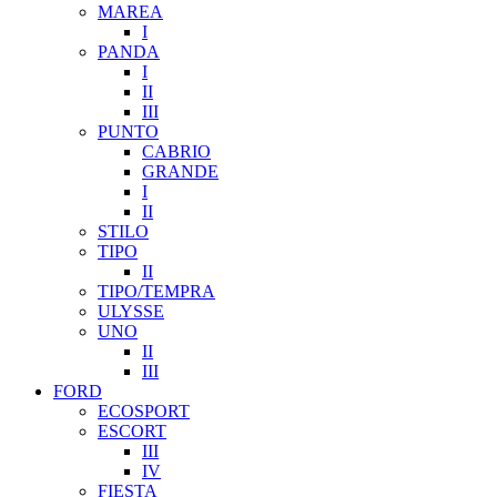
MAREA
I
PANDA
I
II
III
PUNTO
CABRIO
GRANDE
I
II
STILO
TIPO
II
TIPO/TEMPRA
ULYSSE
UNO
II
III
FORD
ECOSPORT
ESCORT
III
IV
FIESTA