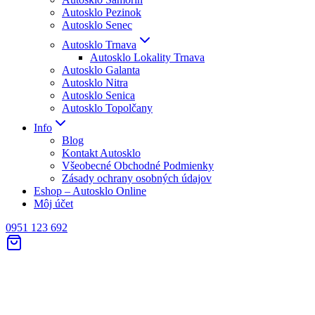
Autosklo Pezinok
Autosklo Senec
Autosklo Trnava
Autosklo Lokality Trnava
Autosklo Galanta
Autosklo Nitra
Autosklo Senica
Autosklo Topolčany
Info
Blog
Kontakt Autosklo
Všeobecné Obchodné Podmienky
Zásady ochrany osobných údajov
Eshop – Autosklo Online
Môj účet
0951 123 692