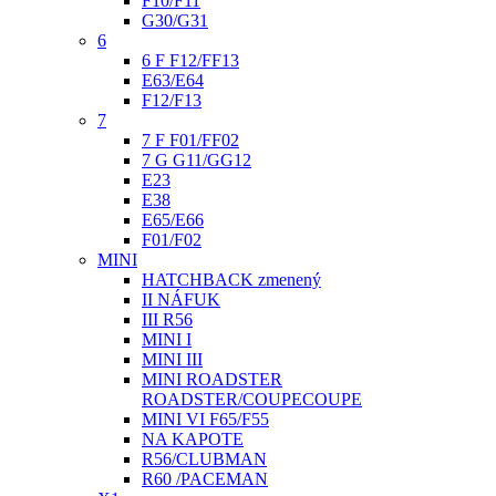
F10/F11
G30/G31
6
6 F F12/FF13
E63/E64
F12/F13
7
7 F F01/FF02
7 G G11/GG12
E23
E38
E65/E66
F01/F02
MINI
HATCHBACK zmenený
II NÁFUK
III R56
MINI I
MINI III
MINI ROADSTER
ROADSTER/COUPECOUPE
MINI VI F65/F55
NA KAPOTE
R56/CLUBMAN
R60 /PACEMAN