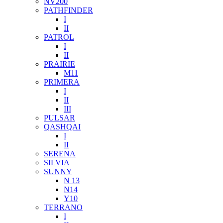
NV200
PATHFINDER
I
II
PATROL
I
II
PRAIRIE
M11
PRIMERA
I
II
III
PULSAR
QASHQAI
I
II
SERENA
SILVIA
SUNNY
N 13
N14
Y10
TERRANO
I