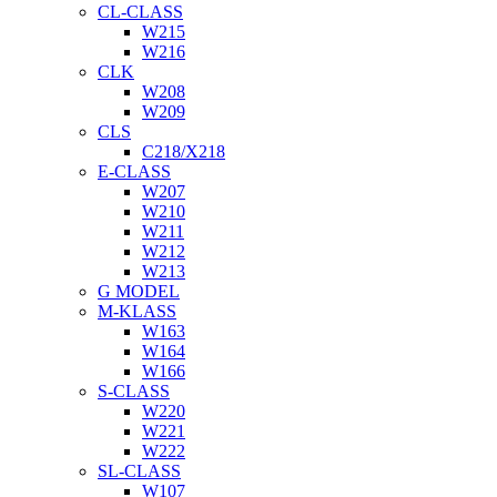
CL-CLASS
W215
W216
CLK
W208
W209
CLS
C218/X218
E-CLASS
W207
W210
W211
W212
W213
G MODEL
M-KLASS
W163
W164
W166
S-CLASS
W220
W221
W222
SL-CLASS
W107