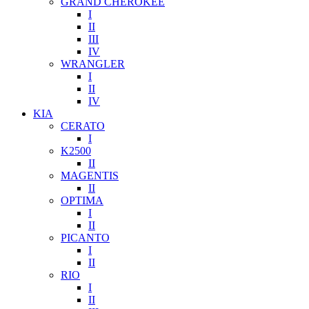
GRAND CHEROKEE
I
II
III
IV
WRANGLER
I
II
IV
KIA
CERATO
I
K2500
II
MAGENTIS
II
OPTIMA
I
II
PICANTO
I
II
RIO
I
II