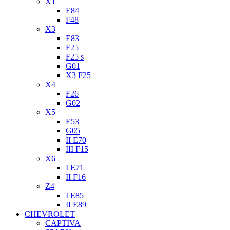
X1
E84
F48
X3
E83
F25
F25 s
G01
X3 F25
X4
F26
G02
X5
E53
G05
II E70
III F15
X6
I E71
II F16
Z4
I E85
II E89
CHEVROLET
CAPTIVA