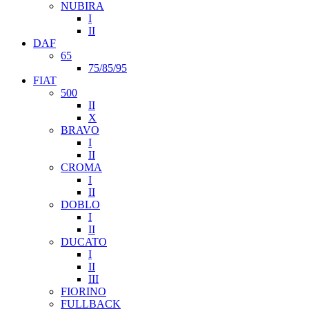
NUBIRA
I
II
DAF
65
75/85/95
FIAT
500
II
X
BRAVO
I
II
CROMA
I
II
DOBLO
I
II
DUCATO
I
II
III
FIORINO
FULLBACK