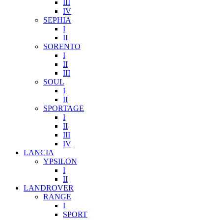
III
IV
SEPHIA
I
II
SORENTO
I
II
III
SOUL
I
II
SPORTAGE
I
II
III
IV
LANCIA
YPSILON
I
II
LANDROVER
RANGE
I
SPORT