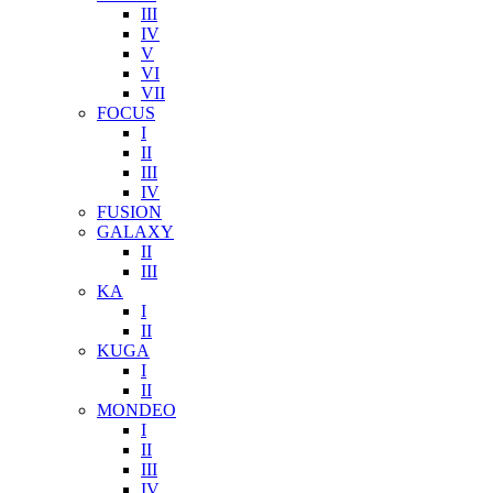
III
IV
V
VI
VII
FOCUS
I
II
III
IV
FUSION
GALAXY
II
III
KA
I
II
KUGA
I
II
MONDEO
I
II
III
IV