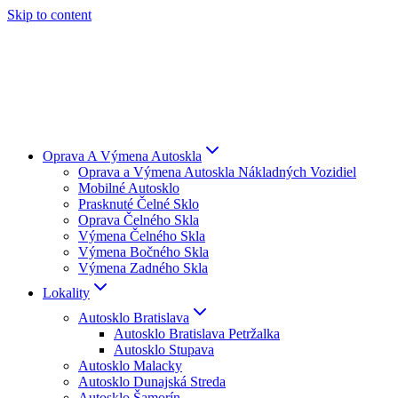
Skip to content
Oprava A Výmena Autoskla
Oprava a Výmena Autoskla Nákladných Vozidiel
Mobilné Autosklo
Prasknuté Čelné Sklo
Oprava Čelného Skla
Výmena Čelného Skla
Výmena Bočného Skla
Výmena Zadného Skla
Lokality
Autosklo Bratislava
Autosklo Bratislava Petržalka
Autosklo Stupava
Autosklo Malacky
Autosklo Dunajská Streda
Autosklo Šamorín