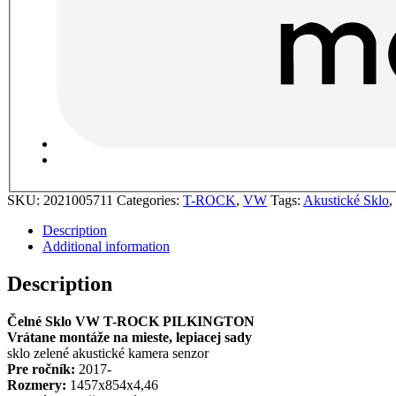
SKU:
2021005711
Categories:
T-ROCK
,
VW
Tags:
Akustické Sklo
,
Description
Additional information
Description
Čelné Sklo VW T-ROCK PILKINGTON
Vrátane montáže na mieste, lepiacej sady
sklo zelené akustické kamera senzor
Pre ročník:
2017-
Rozmery:
1457x854x4,46