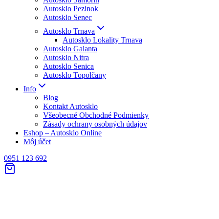
Autosklo Pezinok
Autosklo Senec
Autosklo Trnava
Autosklo Lokality Trnava
Autosklo Galanta
Autosklo Nitra
Autosklo Senica
Autosklo Topolčany
Info
Blog
Kontakt Autosklo
Všeobecné Obchodné Podmienky
Zásady ochrany osobných údajov
Eshop – Autosklo Online
Môj účet
0951 123 692