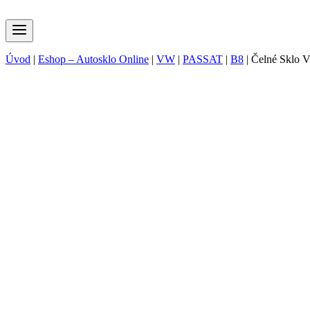
Úvod
|
Eshop – Autosklo Online
|
VW
|
PASSAT
|
B8
|
Čelné Sklo