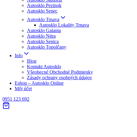
Autosklo Pezinok
Autosklo Senec
Autosklo Trnava
Autosklo Lokality Trnava
Autosklo Galanta
Autosklo Nitra
Autosklo Senica
Autosklo Topolčany
Info
Blog
Kontakt Autosklo
Všeobecné Obchodné Podmienky
Zásady ochrany osobných údajov
Eshop – Autosklo Online
Môj účet
0951 123 692