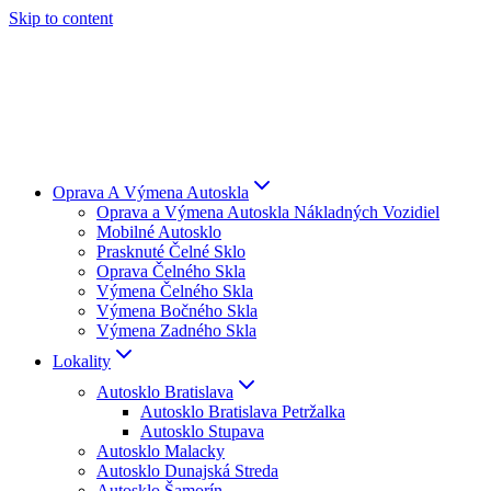
Skip to content
Oprava A Výmena Autoskla
Oprava a Výmena Autoskla Nákladných Vozidiel
Mobilné Autosklo
Prasknuté Čelné Sklo
Oprava Čelného Skla
Výmena Čelného Skla
Výmena Bočného Skla
Výmena Zadného Skla
Lokality
Autosklo Bratislava
Autosklo Bratislava Petržalka
Autosklo Stupava
Autosklo Malacky
Autosklo Dunajská Streda
Autosklo Šamorín