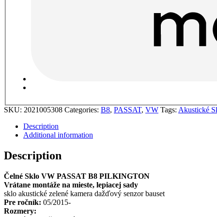
SKU:
2021005308
Categories:
B8
,
PASSAT
,
VW
Tags:
Akustické S
Description
Additional information
Description
Čelné Sklo VW PASSAT B8 PILKINGTON
Vrátane montáže na mieste, lepiacej sady
sklo akustické zelené kamera dažďový senzor bauset
Pre ročník:
05/2015-
Rozmery: