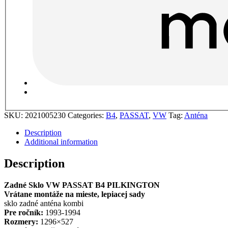
SKU:
2021005230
Categories:
B4
,
PASSAT
,
VW
Tag:
Anténa
Description
Additional information
Description
Zadné Sklo VW PASSAT B4 PILKINGTON
Vrátane montáže na mieste, lepiacej sady
sklo zadné anténa kombi
Pre ročník:
1993-1994
Rozmery:
1296×527