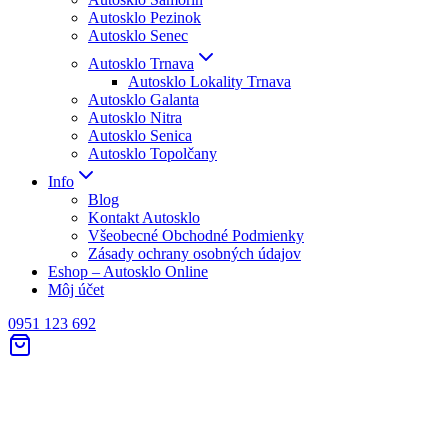
Autosklo Pezinok
Autosklo Senec
Autosklo Trnava
Autosklo Lokality Trnava
Autosklo Galanta
Autosklo Nitra
Autosklo Senica
Autosklo Topolčany
Info
Blog
Kontakt Autosklo
Všeobecné Obchodné Podmienky
Zásady ochrany osobných údajov
Eshop – Autosklo Online
Môj účet
0951 123 692