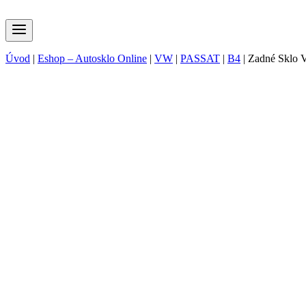
Úvod
|
Eshop – Autosklo Online
|
VW
|
PASSAT
|
B4
|
Zadné Sklo