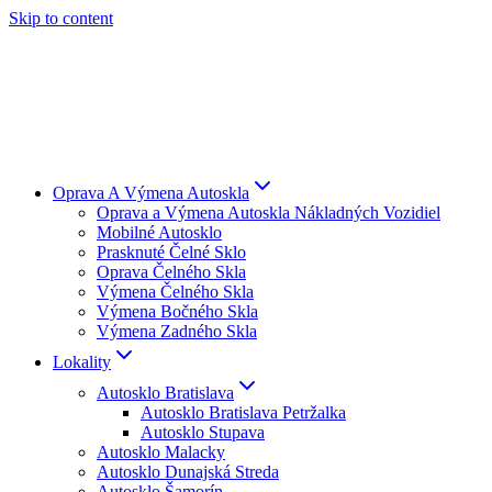
Skip to content
Oprava A Výmena Autoskla
Oprava a Výmena Autoskla Nákladných Vozidiel
Mobilné Autosklo
Prasknuté Čelné Sklo
Oprava Čelného Skla
Výmena Čelného Skla
Výmena Bočného Skla
Výmena Zadného Skla
Lokality
Autosklo Bratislava
Autosklo Bratislava Petržalka
Autosklo Stupava
Autosklo Malacky
Autosklo Dunajská Streda
Autosklo Šamorín