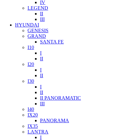
IV
LEGEND
II
III
HYUNDAI
GENESIS
GRAND
SANTA FE
I10
I
II
I20
I
II
I30
I
II
II PANORAMATIC
III
I40
IX20
PANORAMA
IX35
LANTRA
I