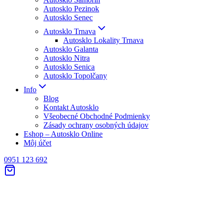
Autosklo Pezinok
Autosklo Senec
Autosklo Trnava
Autosklo Lokality Trnava
Autosklo Galanta
Autosklo Nitra
Autosklo Senica
Autosklo Topolčany
Info
Blog
Kontakt Autosklo
Všeobecné Obchodné Podmienky
Zásady ochrany osobných údajov
Eshop – Autosklo Online
Môj účet
0951 123 692