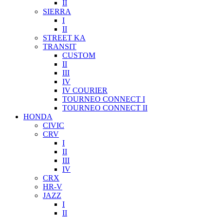
II
SIERRA
I
II
STREET KA
TRANSIT
CUSTOM
II
III
IV
IV COURIER
TOURNEO CONNECT I
TOURNEO CONNECT II
HONDA
CIVIC
CRV
I
II
III
IV
CRX
HR-V
JAZZ
I
II