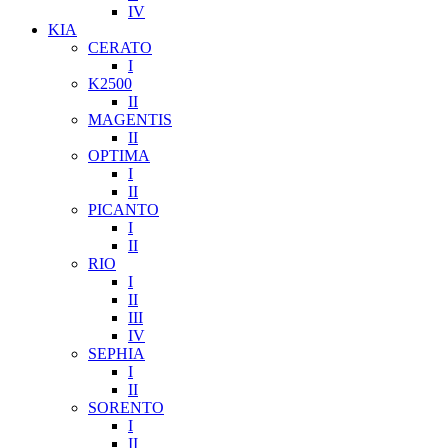
IV
KIA
CERATO
I
K2500
II
MAGENTIS
II
OPTIMA
I
II
PICANTO
I
II
RIO
I
II
III
IV
SEPHIA
I
II
SORENTO
I
II