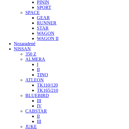
PININ
SPORT
SPACE
GEAR
RUNNER
STAR
WAGON
WAGON II
Nezaradené
NISSAN
350 Z
ALMERA
I
II
TINO
ATLEON
TK110/120
TK165/210
BLUEBIRD
III
IV
CABSTAR
II
III
JUKE