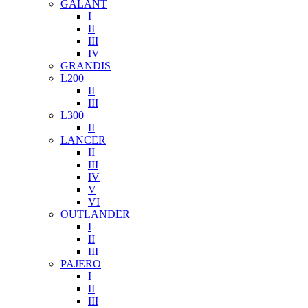
GALANT
I
II
III
IV
GRANDIS
L200
II
III
L300
II
LANCER
II
III
IV
V
VI
OUTLANDER
I
II
III
PAJERO
I
II
III