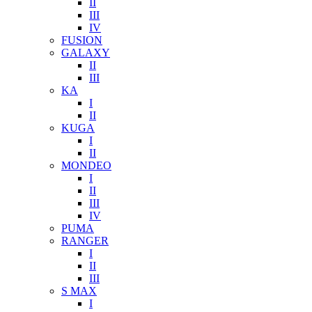
II
III
IV
FUSION
GALAXY
II
III
KA
I
II
KUGA
I
II
MONDEO
I
II
III
IV
PUMA
RANGER
I
II
III
S MAX
I