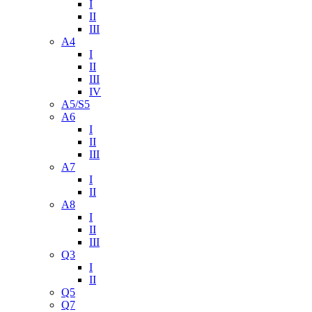
I
II
III
A4
I
II
III
IV
A5/S5
A6
I
II
III
A7
I
II
A8
I
II
III
Q3
I
II
Q5
Q7