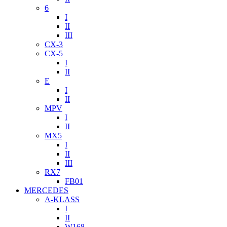
6
I
II
III
CX-3
CX-5
I
II
E
I
II
MPV
I
II
MX5
I
II
III
RX7
FB01
MERCEDES
A-KLASS
I
II
W168