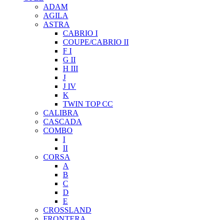
ADAM
AGILA
ASTRA
CABRIO I
COUPE/CABRIO II
F I
G II
H III
J
J IV
K
TWIN TOP CC
CALIBRA
CASCADA
COMBO
I
II
CORSA
A
B
C
D
E
CROSSLAND
FRONTERA