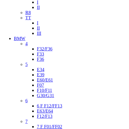
I
II
R8
TT
I
II
III
BMW
4
F32/F36
F33
F36
5
E34
E39
E60/E61
F07
F10/F11
G30/G31
6
6 F F12/FF13
E63/E64
F12/F13
7
7 F F01/FF02