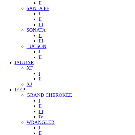
II
SANTA FE
I
II
III
SONATA
II
III
TUCSON
I
II
JAGUAR
XF
I
II
XJ
JEEP
GRAND CHEROKEE
I
II
III
IV
WRANGLER
I
II