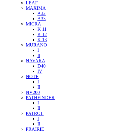
LEAF
MAXIMA
A32
A33
MICRA
K 11
K 12
K 13
MURANO
I
II
NAVARA
D40
IV
NOTE
I
II
NV200
PATHFINDER
I
II
PATROL
I
II
PRAIRIE