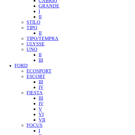
CABRIO
GRANDE
I
II
STILO
TIPO
II
TIPO/TEMPRA
ULYSSE
UNO
II
III
FORD
ECOSPORT
ESCORT
III
IV
FIESTA
III
IV
V
VI
VII
FOCUS
I