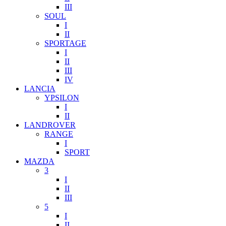
III
SOUL
I
II
SPORTAGE
I
II
III
IV
LANCIA
YPSILON
I
II
LANDROVER
RANGE
I
SPORT
MAZDA
3
I
II
III
5
I
II