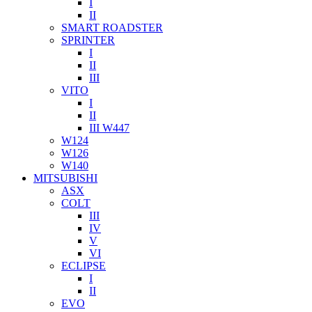
I
II
SMART ROADSTER
SPRINTER
I
II
III
VITO
I
II
III W447
W124
W126
W140
MITSUBISHI
ASX
COLT
III
IV
V
VI
ECLIPSE
I
II
EVO