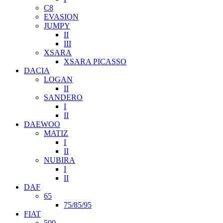
C8
EVASION
JUMPY
II
III
XSARA
XSARA PICASSO
DACIA
LOGAN
II
SANDERO
I
II
DAEWOO
MATIZ
I
II
NUBIRA
I
II
DAF
65
75/85/95
FIAT
500