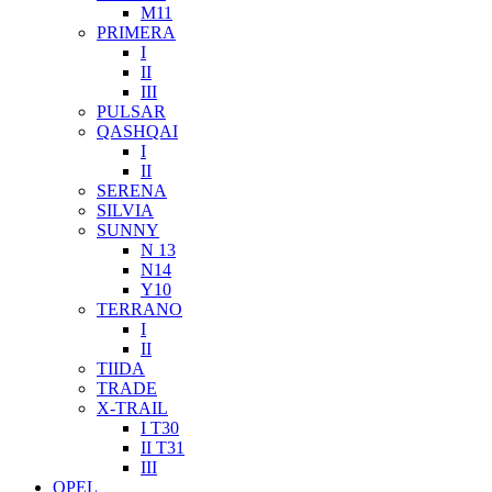
M11
PRIMERA
I
II
III
PULSAR
QASHQAI
I
II
SERENA
SILVIA
SUNNY
N 13
N14
Y10
TERRANO
I
II
TIIDA
TRADE
X-TRAIL
I T30
II T31
III
OPEL