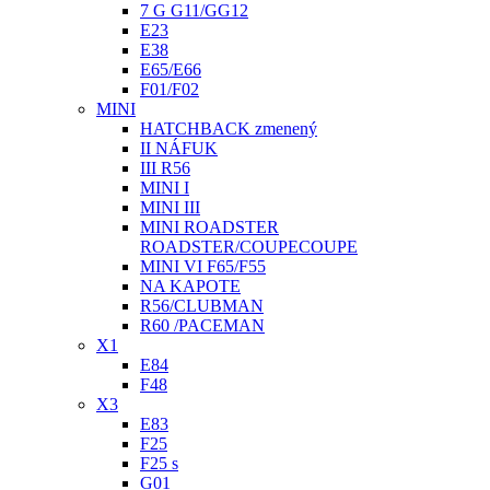
7 G G11/GG12
E23
E38
E65/E66
F01/F02
MINI
HATCHBACK zmenený
II NÁFUK
III R56
MINI I
MINI III
MINI ROADSTER
ROADSTER/COUPECOUPE
MINI VI F65/F55
NA KAPOTE
R56/CLUBMAN
R60 /PACEMAN
X1
E84
F48
X3
E83
F25
F25 s
G01