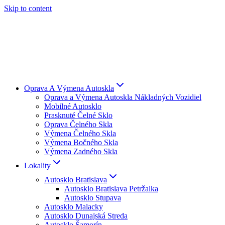
Skip to content
Oprava A Výmena Autoskla
Oprava a Výmena Autoskla Nákladných Vozidiel
Mobilné Autosklo
Prasknuté Čelné Sklo
Oprava Čelného Skla
Výmena Čelného Skla
Výmena Bočného Skla
Výmena Zadného Skla
Lokality
Autosklo Bratislava
Autosklo Bratislava Petržalka
Autosklo Stupava
Autosklo Malacky
Autosklo Dunajská Streda
Autosklo Šamorín