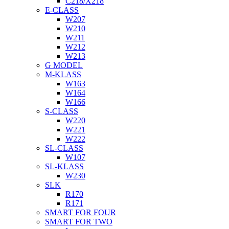
C218/X218
E-CLASS
W207
W210
W211
W212
W213
G MODEL
M-KLASS
W163
W164
W166
S-CLASS
W220
W221
W222
SL-CLASS
W107
SL-KLASS
W230
SLK
R170
R171
SMART FOR FOUR
SMART FOR TWO