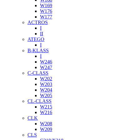
W169
W176
W177
ACTROS
I
II
ATEGO
I
B-KLASS
I
W246
W247
C-CLASS
W202
W203
W204
W205
CL-CLASS
W215
W216
CLK
W208
W209
CLS