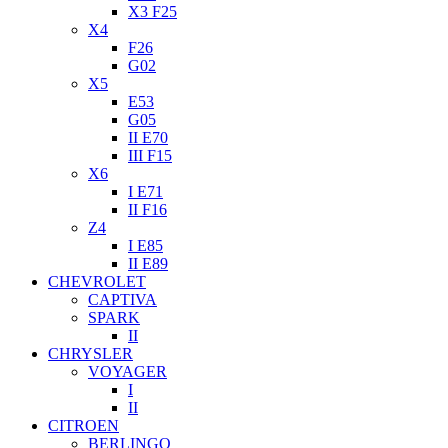
X3 F25
X4
F26
G02
X5
E53
G05
II E70
III F15
X6
I E71
II F16
Z4
I E85
II E89
CHEVROLET
CAPTIVA
SPARK
II
CHRYSLER
VOYAGER
I
II
CITROEN
BERLINGO