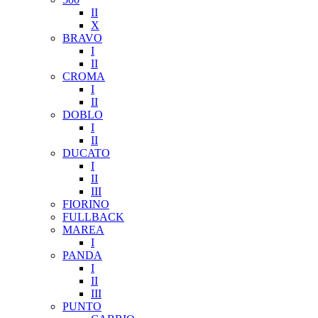
II
X
BRAVO
I
II
CROMA
I
II
DOBLO
I
II
DUCATO
I
II
III
FIORINO
FULLBACK
MAREA
I
PANDA
I
II
III
PUNTO