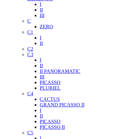
I
II
III
C
ZERO
C1
I
II
C2
C3
I
II
II PANORAMATIC
III
PICASSO
PLURIEL
C4
CACTUS
GRAND PICASSO II
I
II
PICASSO
PICASSO II
C5
I