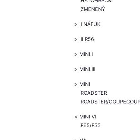
HATCHBACK
ZMENENÝ
II NÁFUK
III R56
MINI I
MINI III
MINI
ROADSTER
ROADSTER/COUPECOU
MINI VI
F65/F55