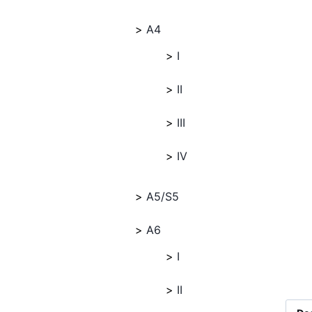
A4
I
II
III
IV
A5/S5
A6
I
II