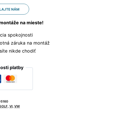
LAJTE NÁM
montáže na mieste!
ia spokojnosti
otná záruka na montáž
te nikde chodiť
sti platby
05160
GOLF
,
VI
,
VW