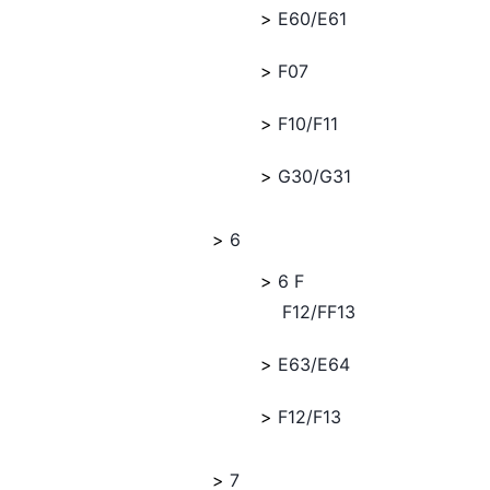
E60/E61
F07
F10/F11
G30/G31
6
6 F
F12/FF13
E63/E64
F12/F13
7