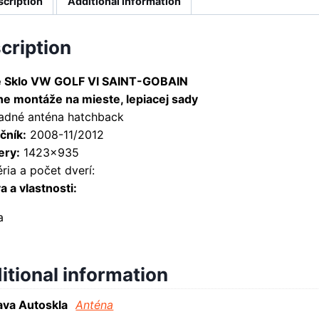
scription
Additional information
cription
 Sklo VW GOLF VI SAINT-GOBAIN
ne montáže na mieste, lepiacej sady
zadné anténa hatchback
čník:
2008-11/2012
ry:
1423×935
ria a počet dverí:
 a vlastnosti:
a
itional information
va Autoskla
Anténa