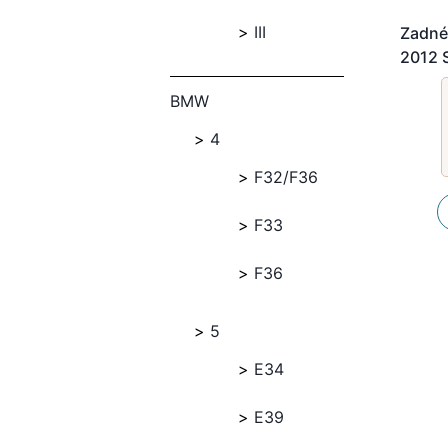
III
Zadné
2012 
BMW
4
F32/F36
F33
F36
5
E34
E39