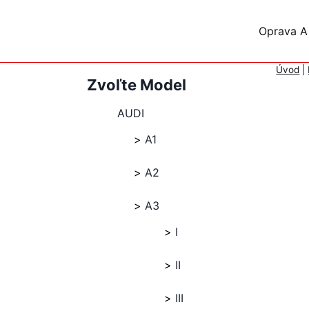
Skip
to
Oprava A
content
Úvod
|
Zvoľte Model
AUDI
A1
A2
A3
I
II
III