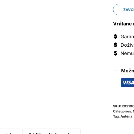
ZAVO
Vrátane 
Garanc
Doživ
Nemusí
Možno
SKU:
20210
Categories:
Tag:
Anténa