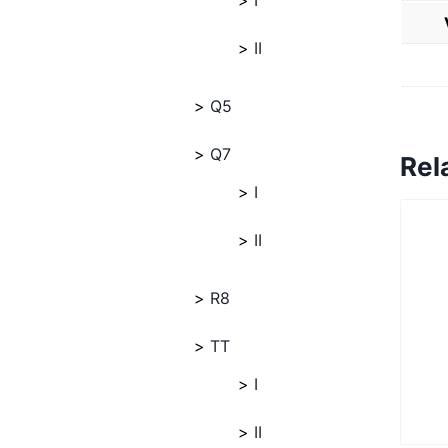
I
II
Q5
Q7
Rel
I
II
R8
TT
I
II