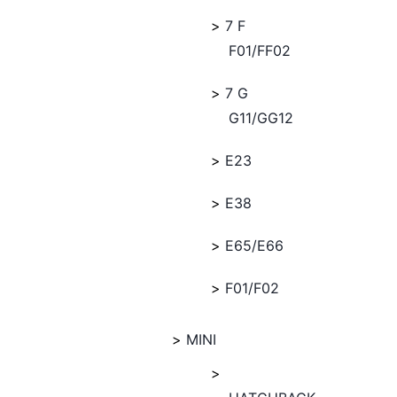
7 F
F01/FF02
7 G
G11/GG12
E23
E38
E65/E66
F01/F02
MINI