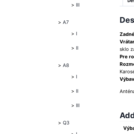
De
III
Des
A7
I
Zadné
Vráta
II
sklo 
Pre ro
Rozme
A8
Karosé
I
Výbava
II
Antén
III
Add
Q3
Výba