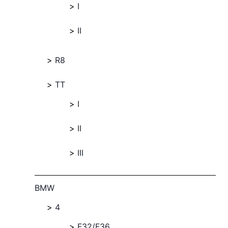
I
II
R8
TT
I
II
III
BMW
4
F32/F36