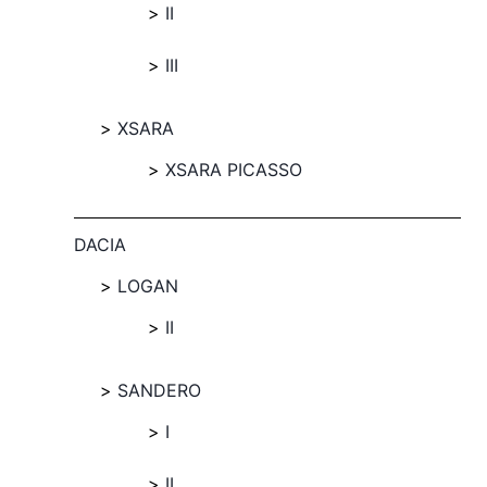
II
III
XSARA
XSARA PICASSO
DACIA
LOGAN
II
SANDERO
I
II