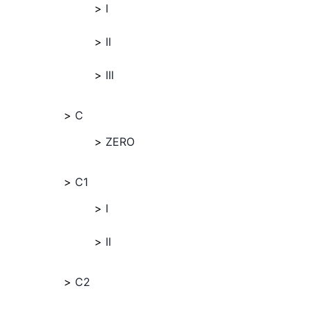
I
II
III
C
ZERO
C1
I
II
C2