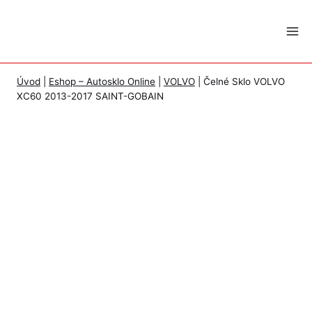
Skip
to
content
Úvod
|
Eshop – Autosklo Online
|
VOLVO
|
Čelné Sklo VOLVO
XC60 2013-2017 SAINT-GOBAIN