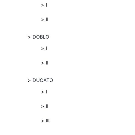
I
II
DOBLO
I
II
DUCATO
I
II
III