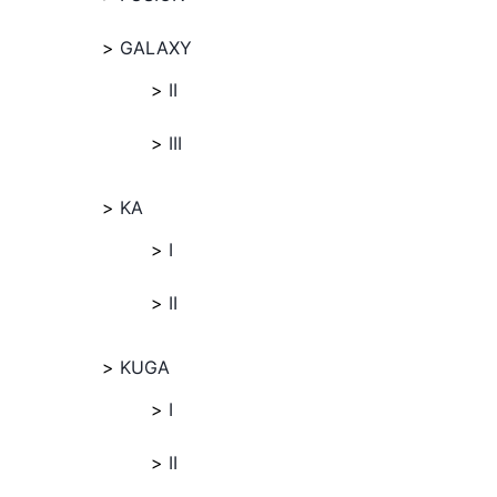
GALAXY
II
III
KA
I
II
KUGA
I
II