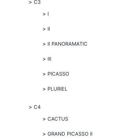
C3
I
II
II PANORAMATIC
III
PICASSO
PLURIEL
C4
CACTUS
GRAND PICASSO II