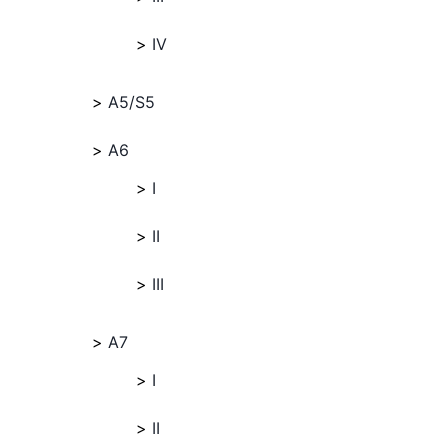
IV
A5/S5
A6
I
II
III
A7
I
II