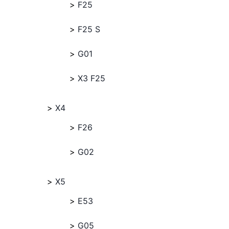
F25
F25 S
G01
X3 F25
X4
F26
G02
X5
E53
G05