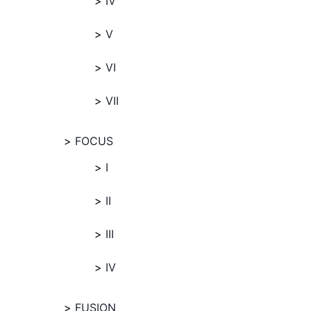
IV
V
VI
VII
FOCUS
I
II
III
IV
FUSION