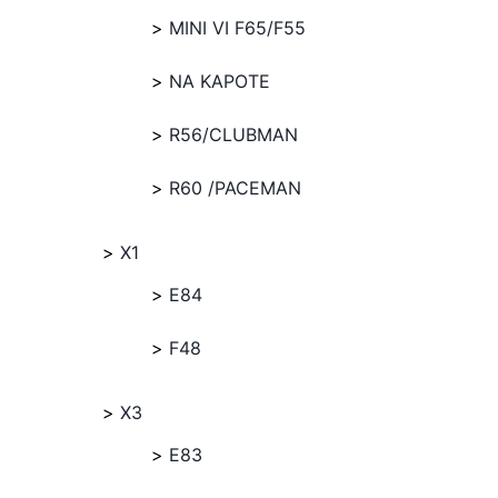
MINI VI F65/F55
NA KAPOTE
R56/CLUBMAN
R60 /PACEMAN
X1
E84
F48
X3
E83