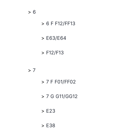
6
6 F F12/FF13
E63/E64
F12/F13
7
7 F F01/FF02
7 G G11/GG12
E23
E38