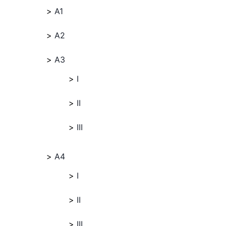
A1
A2
A3
I
II
III
A4
I
II
III