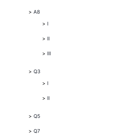
A8
I
II
III
Q3
I
II
Q5
Q7