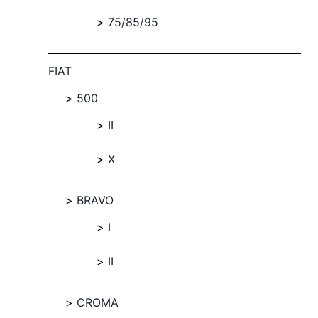
75/85/95
FIAT
500
II
X
BRAVO
I
II
CROMA