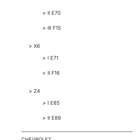
II E70
III F15
X6
I E71
II F16
Z4
I E85
II E89
CHEVROLET