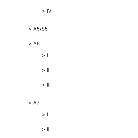
IV
A5/S5
A6
I
II
III
A7
I
II