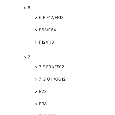
6
6 F F12/FF13
E63/E64
F12/F13
7
7 F F01/FF02
7 G G11/GG12
E23
E38