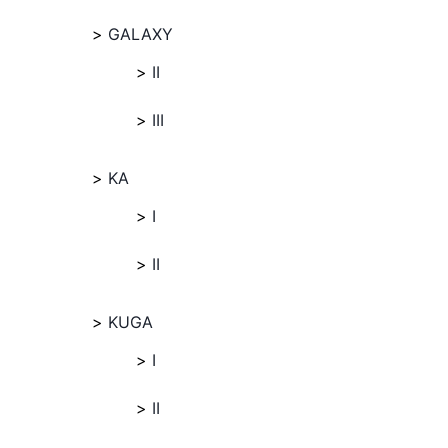
GALAXY
II
III
KA
I
II
KUGA
I
II