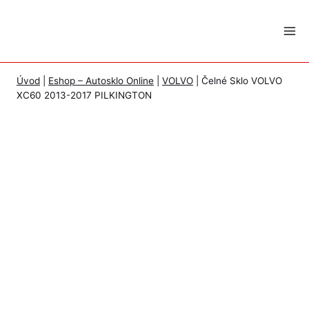
Skip
to
content
Úvod
|
Eshop – Autosklo Online
|
VOLVO
|
Čelné Sklo VOLVO
XC60 2013-2017 PILKINGTON