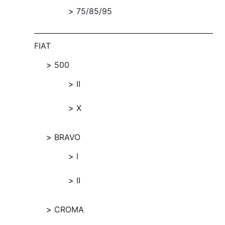
75/85/95
FIAT
500
II
X
BRAVO
I
II
CROMA