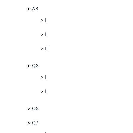
A8
I
II
III
Q3
I
II
Q5
Q7