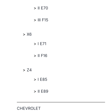
II E70
III F15
X6
I E71
II F16
Z4
I E85
II E89
CHEVROLET