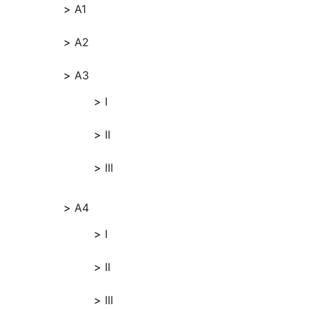
A1
A2
A3
I
II
III
A4
I
II
III