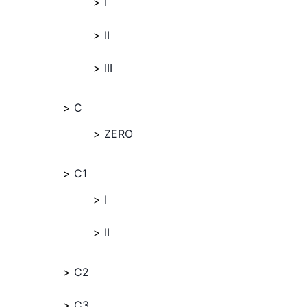
I
II
III
C
ZERO
C1
I
II
C2
C3