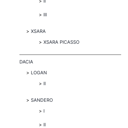
II
III
XSARA
XSARA PICASSO
DACIA
LOGAN
II
SANDERO
I
II