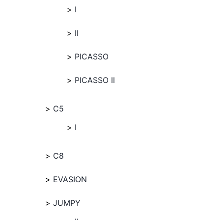
I
II
PICASSO
PICASSO II
C5
I
C8
EVASION
JUMPY