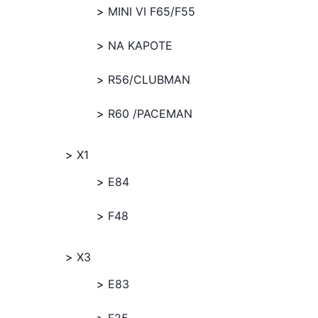
MINI VI F65/F55
NA KAPOTE
R56/CLUBMAN
R60 /PACEMAN
X1
E84
F48
X3
E83