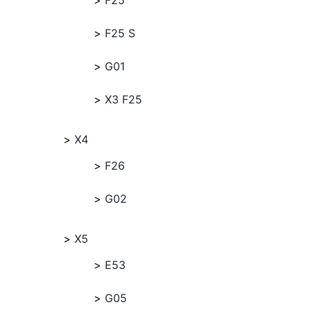
F25
F25 S
G01
X3 F25
X4
F26
G02
X5
E53
G05