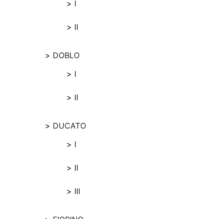
I
II
DOBLO
I
II
DUCATO
I
II
III