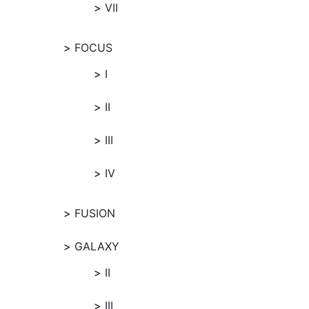
VII
FOCUS
I
II
III
IV
FUSION
GALAXY
II
III