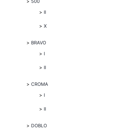
500
II
X
BRAVO
I
II
CROMA
I
II
DOBLO