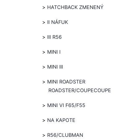
HATCHBACK ZMENENÝ
II NÁFUK
III R56
MINI I
MINI III
MINI ROADSTER
ROADSTER/COUPECOUPE
MINI VI F65/F55
NA KAPOTE
R56/CLUBMAN