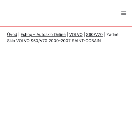
Skip
to
content
Úvod
|
Eshop – Autosklo Online
|
VOLVO
|
S60/V70
|
Zadné
Sklo VOLVO S60/V70 2000-2007 SAINT-GOBAIN