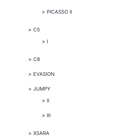
PICASSO II
C5
I
C8
EVASION
JUMPY
II
III
XSARA