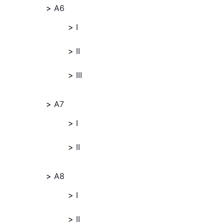
A6
I
II
III
A7
I
II
A8
I
II