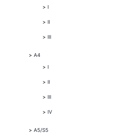
I
II
III
A4
I
II
III
IV
A5/S5