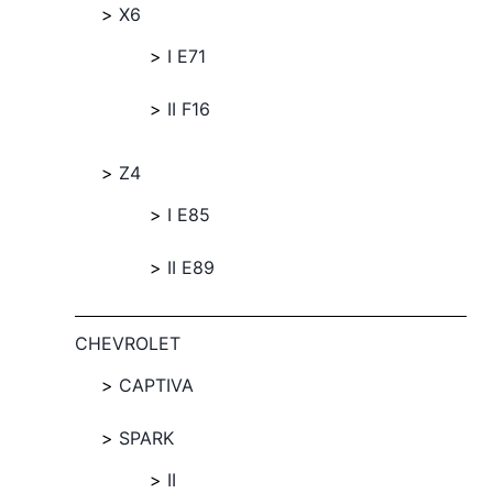
X6
I E71
II F16
Z4
I E85
II E89
CHEVROLET
CAPTIVA
SPARK
II