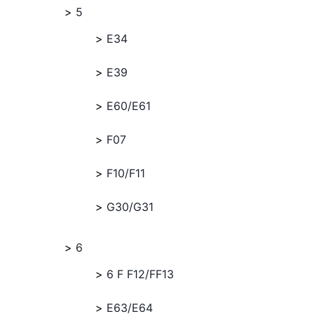
5
E34
E39
E60/E61
F07
F10/F11
G30/G31
6
6 F F12/FF13
E63/E64