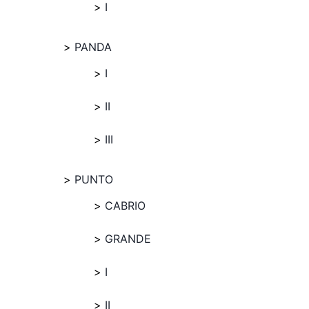
I
PANDA
I
II
III
PUNTO
CABRIO
GRANDE
I
II