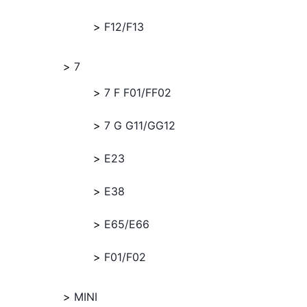
F12/F13
7
7 F F01/FF02
7 G G11/GG12
E23
E38
E65/E66
F01/F02
MINI