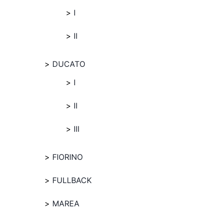
I
II
DUCATO
I
II
III
FIORINO
FULLBACK
MAREA