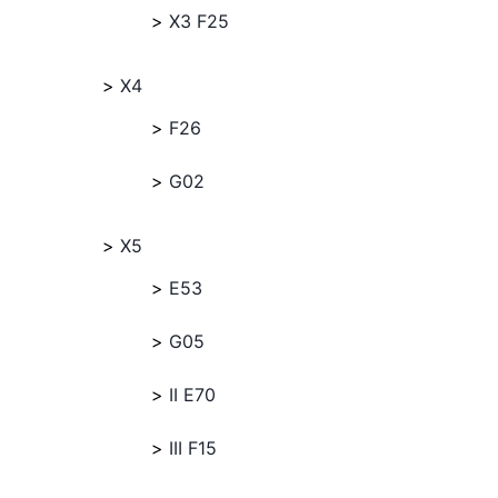
X3 F25
X4
F26
G02
X5
E53
G05
II E70
III F15