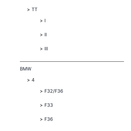
TT
I
II
III
BMW
4
F32/F36
F33
F36