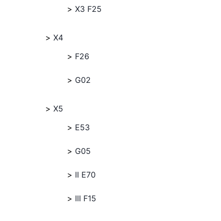
X3 F25
X4
F26
G02
X5
E53
G05
II E70
III F15