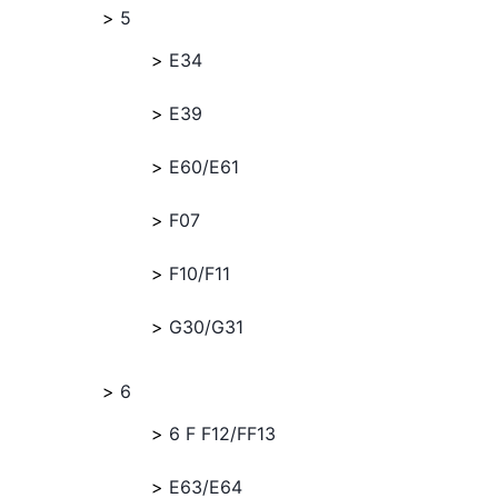
5
E34
E39
E60/E61
F07
F10/F11
G30/G31
6
6 F F12/FF13
E63/E64