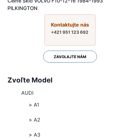
Čelné Sklo VOLVO F10-12-16 1984-1993
PILKINGTON
Kontaktujte nás
+421 951 123 692
ZAVOLAJTE NÁM
Zvoľte Model
AUDI
A1
A2
A3