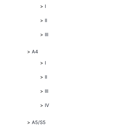
I
II
III
A4
I
II
III
IV
A5/S5