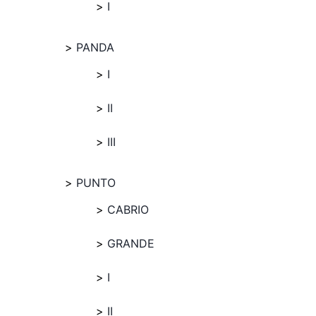
I
PANDA
I
II
III
PUNTO
CABRIO
GRANDE
I
II