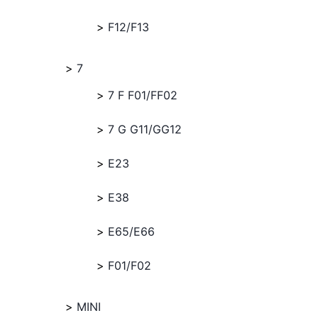
F12/F13
7
7 F F01/FF02
7 G G11/GG12
E23
E38
E65/E66
F01/F02
MINI