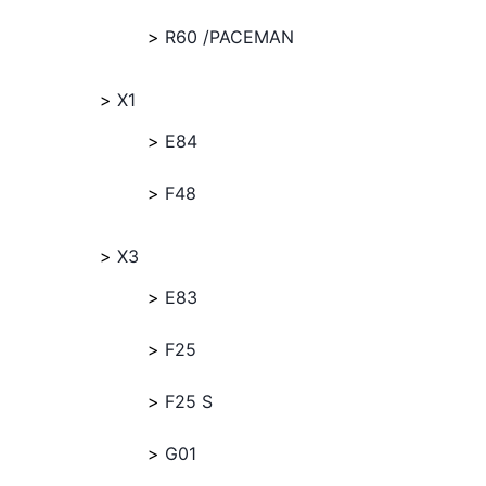
R60 /PACEMAN
X1
E84
F48
X3
E83
F25
F25 S
G01