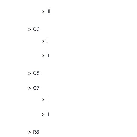
III
Q3
I
II
Q5
Q7
I
II
R8