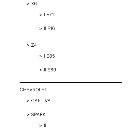
X6
I E71
II F16
Z4
I E85
II E89
CHEVROLET
CAPTIVA
SPARK
II