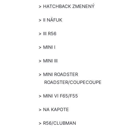
HATCHBACK ZMENENÝ
II NÁFUK
III R56
MINI I
MINI III
MINI ROADSTER
ROADSTER/COUPECOUPE
MINI VI F65/F55
NA KAPOTE
R56/CLUBMAN