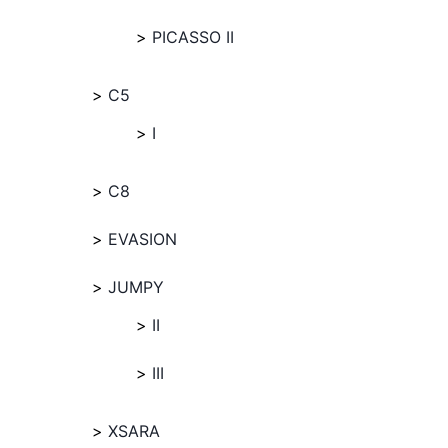
PICASSO II
C5
I
C8
EVASION
JUMPY
II
III
XSARA