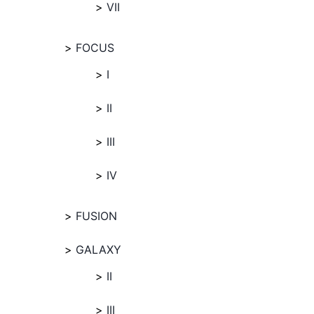
VII
FOCUS
I
II
III
IV
FUSION
GALAXY
II
III