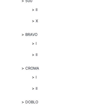
500
II
X
BRAVO
I
II
CROMA
I
II
DOBLO