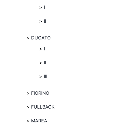
I
II
DUCATO
I
II
III
FIORINO
FULLBACK
MAREA