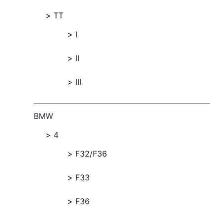
TT
I
II
III
BMW
4
F32/F36
F33
F36