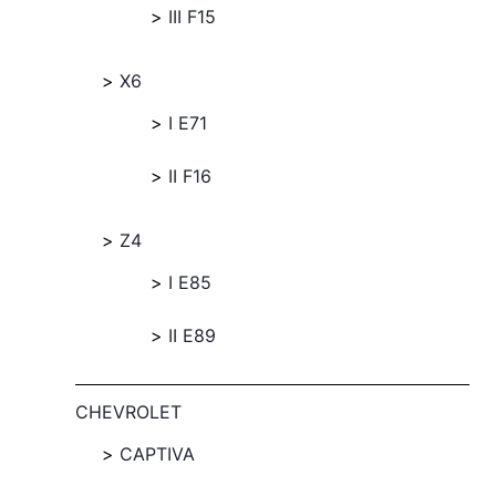
III F15
X6
I E71
II F16
Z4
I E85
II E89
CHEVROLET
CAPTIVA