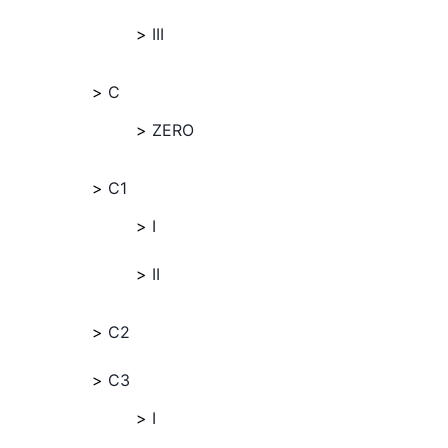
III
C
ZERO
C1
I
II
C2
C3
I