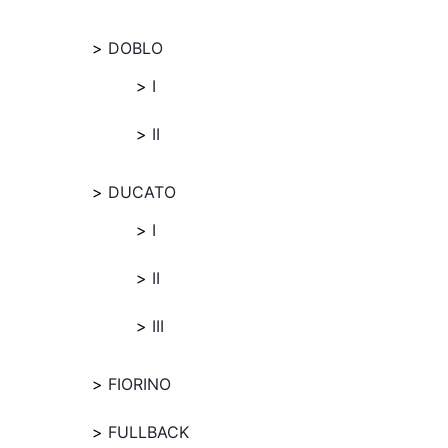
DOBLO
I
II
DUCATO
I
II
III
FIORINO
FULLBACK