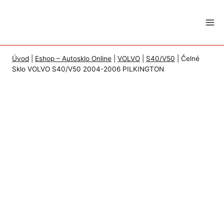
Skip
to
content
Úvod
|
Eshop – Autosklo Online
|
VOLVO
|
S40/V50
|
Čelné
Sklo VOLVO S40/V50 2004-2006 PILKINGTON