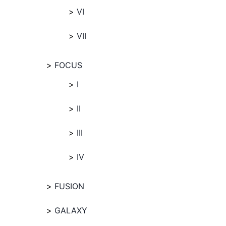
VI
VII
FOCUS
I
II
III
IV
FUSION
GALAXY