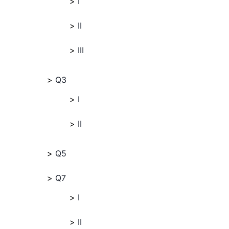
I
II
III
Q3
I
II
Q5
Q7
I
II