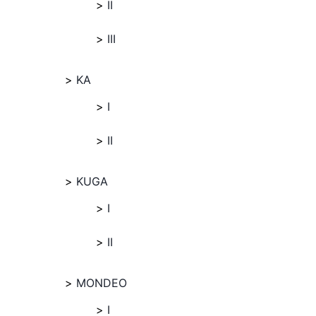
II
III
KA
I
II
KUGA
I
II
MONDEO
I