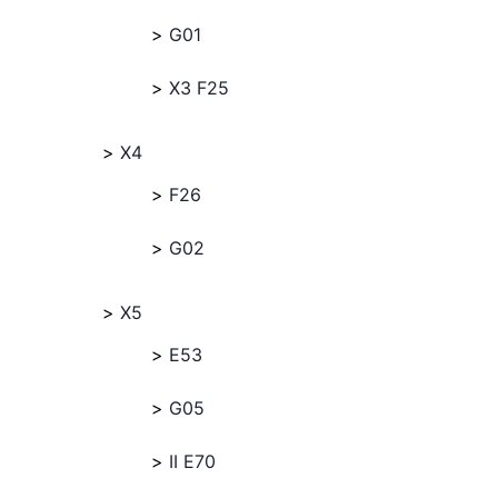
G01
X3 F25
X4
F26
G02
X5
E53
G05
II E70