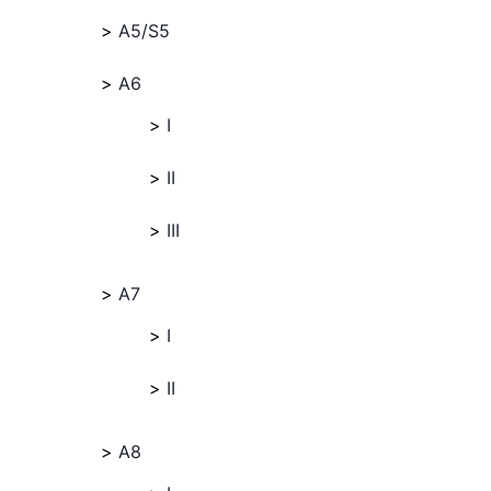
A5/S5
A6
I
II
III
A7
I
II
A8