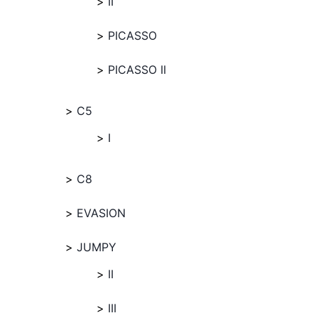
II
PICASSO
PICASSO II
C5
I
C8
EVASION
JUMPY
II
III