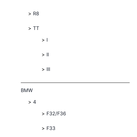
R8
TT
I
II
III
BMW
4
F32/F36
F33