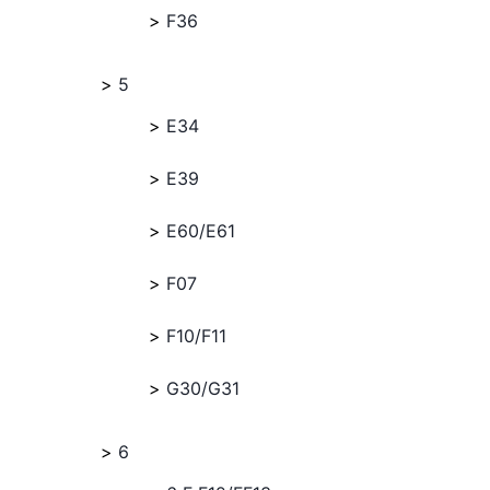
F36
5
E34
E39
E60/E61
F07
F10/F11
G30/G31
6