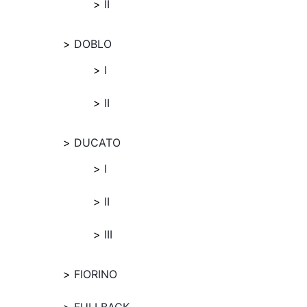
II
DOBLO
I
II
DUCATO
I
II
III
FIORINO