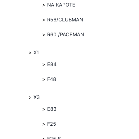
NA KAPOTE
R56/CLUBMAN
R60 /PACEMAN
X1
E84
F48
X3
E83
F25
F25 S