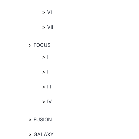
VI
VII
FOCUS
I
II
III
IV
FUSION
GALAXY