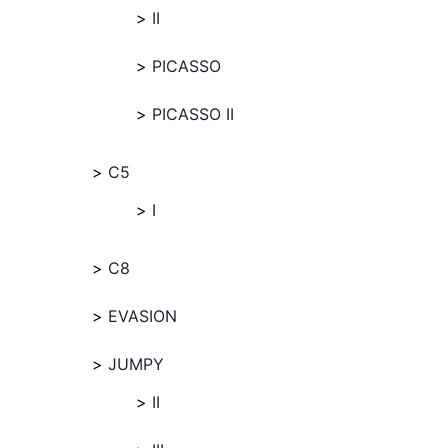
II
PICASSO
PICASSO II
C5
I
C8
EVASION
JUMPY
II