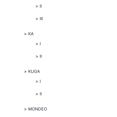
II
III
KA
I
II
KUGA
I
II
MONDEO