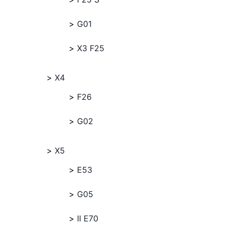
G01
X3 F25
X4
F26
G02
X5
E53
G05
II E70