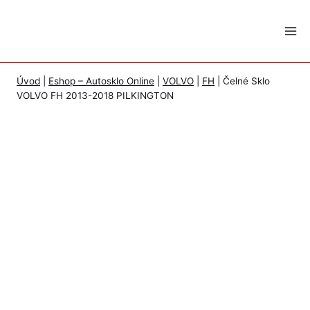
Skip
to
content
Úvod
|
Eshop – Autosklo Online
|
VOLVO
|
FH
|
Čelné Sklo
VOLVO FH 2013-2018 PILKINGTON