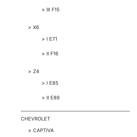
III F15
X6
I E71
II F16
Z4
I E85
II E89
CHEVROLET
CAPTIVA