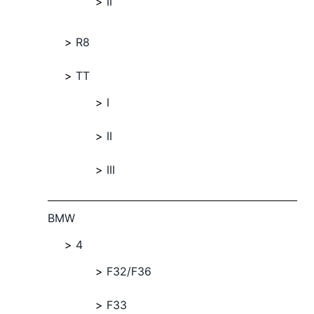
II
R8
TT
I
II
III
BMW
4
F32/F36
F33