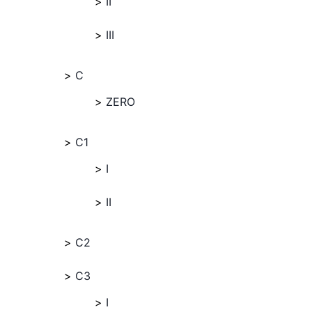
II
III
C
ZERO
C1
I
II
C2
C3
I