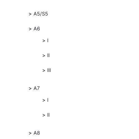
A5/S5
A6
I
II
III
A7
I
II
A8