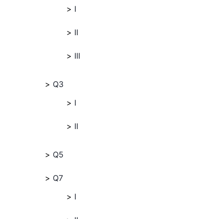
I
II
III
Q3
I
II
Q5
Q7
I