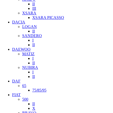
II
III
XSARA
XSARA PICASSO
DACIA
LOGAN
II
SANDERO
I
II
DAEWOO
MATIZ
I
II
NUBIRA
I
II
DAF
65
75/85/95
FIAT
500
II
X
BRAVO