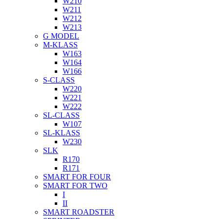
W210
W211
W212
W213
G MODEL
M-KLASS
W163
W164
W166
S-CLASS
W220
W221
W222
SL-CLASS
W107
SL-KLASS
W230
SLK
R170
R171
SMART FOR FOUR
SMART FOR TWO
I
II
SMART ROADSTER