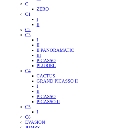
C
ZERO
C1
I
II
C2
C3
I
II
II PANORAMATIC
III
PICASSO
PLURIEL
C4
CACTUS
GRAND PICASSO II
I
II
PICASSO
PICASSO II
C5
I
C8
EVASION
JUMPY