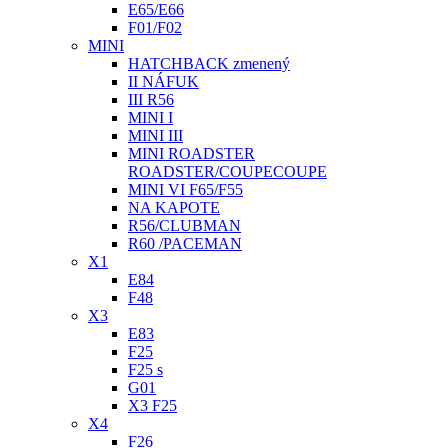
E65/E66
F01/F02
MINI
HATCHBACK zmenený
II NÁFUK
III R56
MINI I
MINI III
MINI ROADSTER
ROADSTER/COUPECOUPE
MINI VI F65/F55
NA KAPOTE
R56/CLUBMAN
R60 /PACEMAN
X1
E84
F48
X3
E83
F25
F25 s
G01
X3 F25
X4
F26