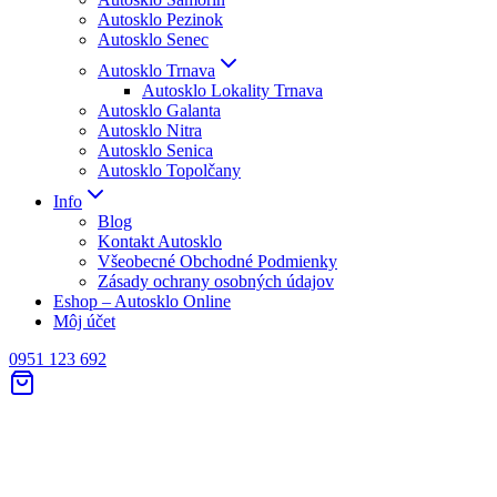
Autosklo Pezinok
Autosklo Senec
Autosklo Trnava
Autosklo Lokality Trnava
Autosklo Galanta
Autosklo Nitra
Autosklo Senica
Autosklo Topolčany
Info
Blog
Kontakt Autosklo
Všeobecné Obchodné Podmienky
Zásady ochrany osobných údajov
Eshop – Autosklo Online
Môj účet
0951 123 692