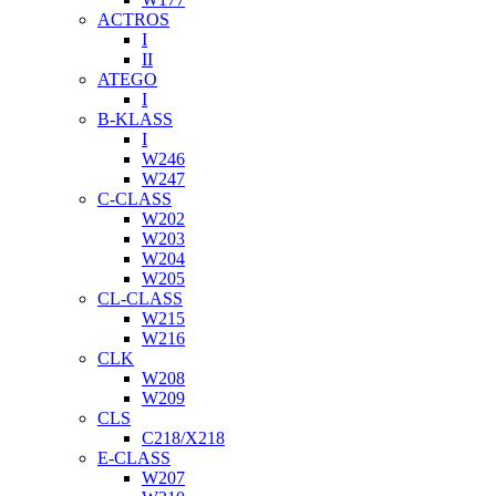
ACTROS
I
II
ATEGO
I
B-KLASS
I
W246
W247
C-CLASS
W202
W203
W204
W205
CL-CLASS
W215
W216
CLK
W208
W209
CLS
C218/X218
E-CLASS
W207