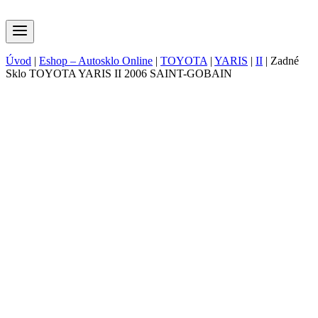
Úvod
|
Eshop – Autosklo Online
|
TOYOTA
|
YARIS
|
II
|
Zadné
Sklo TOYOTA YARIS II 2006 SAINT-GOBAIN