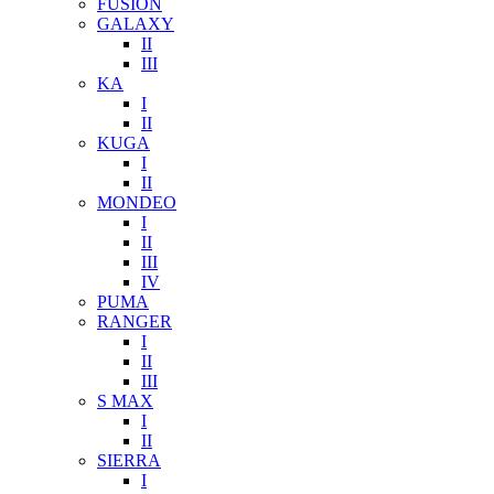
FUSION
GALAXY
II
III
KA
I
II
KUGA
I
II
MONDEO
I
II
III
IV
PUMA
RANGER
I
II
III
S MAX
I
II
SIERRA
I