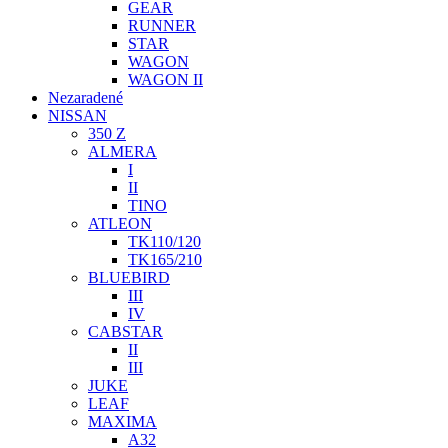
GEAR
RUNNER
STAR
WAGON
WAGON II
Nezaradené
NISSAN
350 Z
ALMERA
I
II
TINO
ATLEON
TK110/120
TK165/210
BLUEBIRD
III
IV
CABSTAR
II
III
JUKE
LEAF
MAXIMA
A32