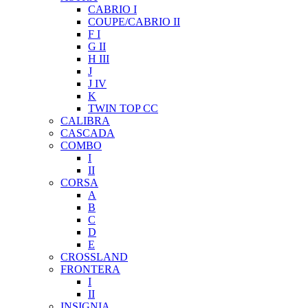
CABRIO I
COUPE/CABRIO II
F I
G II
H III
J
J IV
K
TWIN TOP CC
CALIBRA
CASCADA
COMBO
I
II
CORSA
A
B
C
D
E
CROSSLAND
FRONTERA
I
II
INSIGNIA