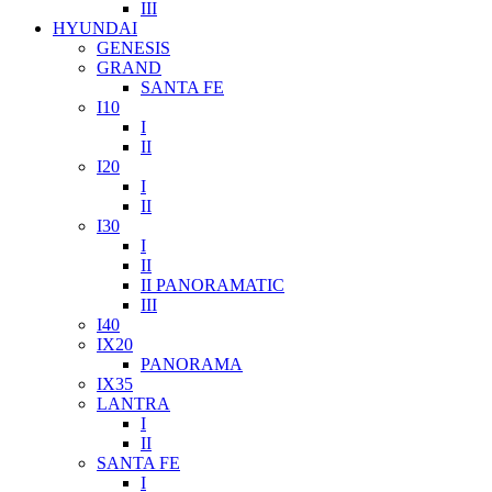
III
HYUNDAI
GENESIS
GRAND
SANTA FE
I10
I
II
I20
I
II
I30
I
II
II PANORAMATIC
III
I40
IX20
PANORAMA
IX35
LANTRA
I
II
SANTA FE
I