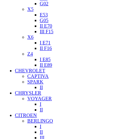
G02
X5
E53
G05
II E70
III F15
X6
I E71
II F16
Z4
I E85
II E89
CHEVROLET
CAPTIVA
SPARK
II
CHRYSLER
VOYAGER
I
II
CITROEN
BERLINGO
I
II
III