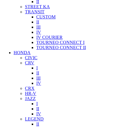
II
STREET KA
TRANSIT
CUSTOM
II
III
IV
IV COURIER
TOURNEO CONNECT I
TOURNEO CONNECT II
HONDA
CIVIC
CRV
I
II
III
IV
CRX
HR-V
JAZZ
I
II
IV
LEGEND
II