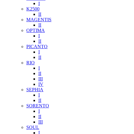
I
K2500
II
MAGENTIS
II
OPTIMA
I
II
PICANTO
I
II
RIO
I
II
III
IV
SEPHIA
I
II
SORENTO
I
II
III
SOUL
I