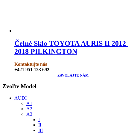
Čelné Sklo TOYOTA AURIS II 2012-
2018 PILKINGTON
Kontaktujte nás
+421 951 123 692
ZAVOLAJTE NÁM
Zvoľte Model
AUDI
A1
A2
A3
I
II
III