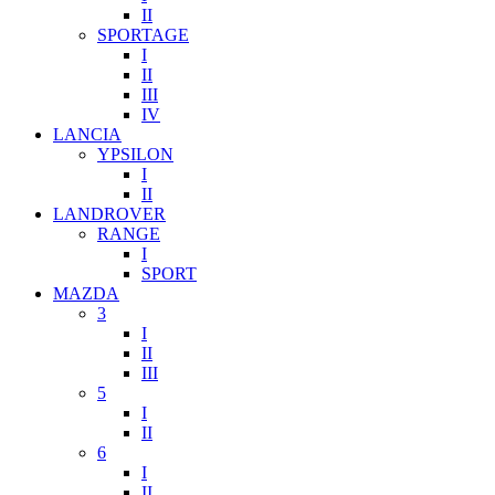
II
SPORTAGE
I
II
III
IV
LANCIA
YPSILON
I
II
LANDROVER
RANGE
I
SPORT
MAZDA
3
I
II
III
5
I
II
6
I
II