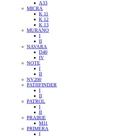
A33
MICRA
K 11
K 12
K 13
MURANO
I
II
NAVARA
D40
IV
NOTE
I
II
NV200
PATHFINDER
I
II
PATROL
I
II
PRAIRIE
M11
PRIMERA
I