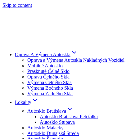
Skip to content
Oprava A Výmena Autoskla
Oprava a Výmena Autoskla Nákladných Vozidiel
Mobilné Autosklo
Prasknuté Čelné Sklo
Oprava Čelného Skla
Výmena Čelného Skla
Výmena Bočného Skla
Výmena Zadného Skla
Lokality
Autosklo Bratislava
Autosklo Bratislava Petržalka
Autosklo Stupava
Autosklo Malacky
Autosklo Dunajská Streda
Autosklo Šamorín