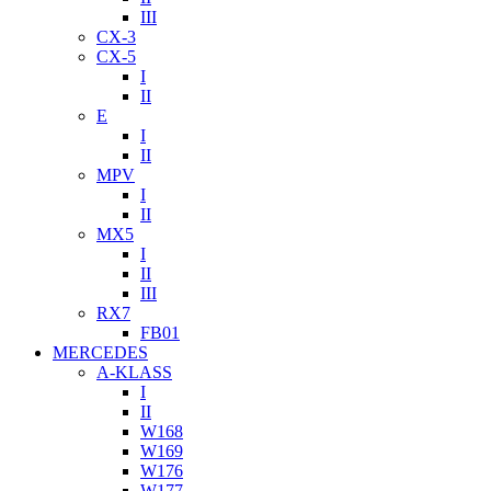
III
CX-3
CX-5
I
II
E
I
II
MPV
I
II
MX5
I
II
III
RX7
FB01
MERCEDES
A-KLASS
I
II
W168
W169
W176
W177