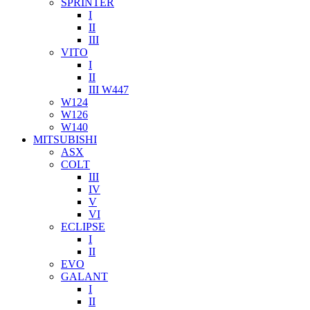
SPRINTER
I
II
III
VITO
I
II
III W447
W124
W126
W140
MITSUBISHI
ASX
COLT
III
IV
V
VI
ECLIPSE
I
II
EVO
GALANT
I
II