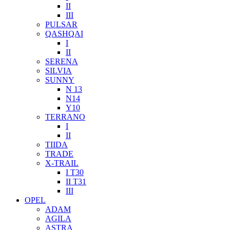
II
III
PULSAR
QASHQAI
I
II
SERENA
SILVIA
SUNNY
N 13
N14
Y10
TERRANO
I
II
TIIDA
TRADE
X-TRAIL
I T30
II T31
III
OPEL
ADAM
AGILA
ASTRA