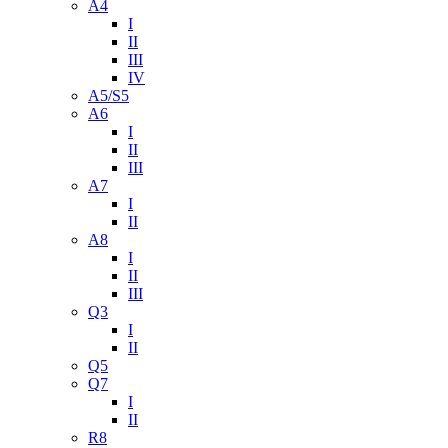
A4
I
II
III
IV
A5/S5
A6
I
II
III
A7
I
II
A8
I
II
III
Q3
I
II
Q5
Q7
I
II
R8