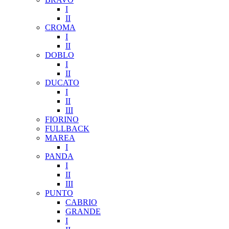
I
II
CROMA
I
II
DOBLO
I
II
DUCATO
I
II
III
FIORINO
FULLBACK
MAREA
I
PANDA
I
II
III
PUNTO
CABRIO
GRANDE
I