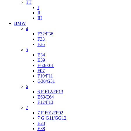
TT
I
II
III
BMW
4
F32/F36
F33
F36
5
E34
E39
E60/E61
F07
F10/F11
G30/G31
6
6 F F12/FF13
E63/E64
F12/F13
7
7 F F01/FF02
7 G G11/GG12
E23
E38