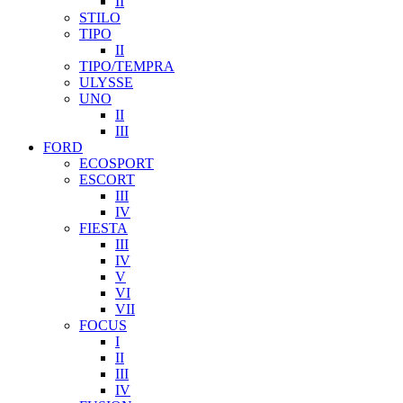
II
STILO
TIPO
II
TIPO/TEMPRA
ULYSSE
UNO
II
III
FORD
ECOSPORT
ESCORT
III
IV
FIESTA
III
IV
V
VI
VII
FOCUS
I
II
III
IV