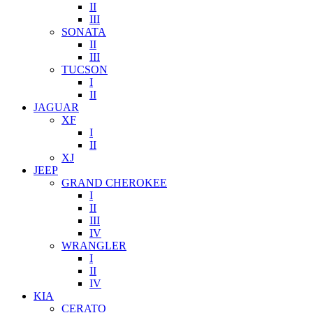
II
III
SONATA
II
III
TUCSON
I
II
JAGUAR
XF
I
II
XJ
JEEP
GRAND CHEROKEE
I
II
III
IV
WRANGLER
I
II
IV
KIA
CERATO