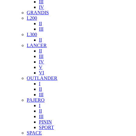
III
IV
GRANDIS
L200
II
III
L300
II
LANCER
II
III
IV
V
VI
OUTLANDER
I
II
III
PAJERO
I
II
III
PININ
SPORT
SPACE