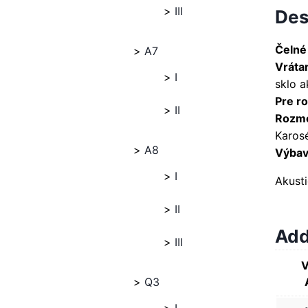
III
Des
Čelné
A7
Vráta
I
sklo a
Pre ro
II
Rozme
Karosé
A8
Výbava
I
Akust
II
Add
III
V
Q3