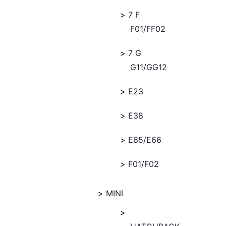
7 F
F01/FF02
7 G
G11/GG12
E23
E38
E65/E66
F01/F02
MINI