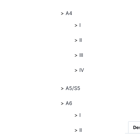
A4
I
II
III
IV
A5/S5
A6
I
De
II