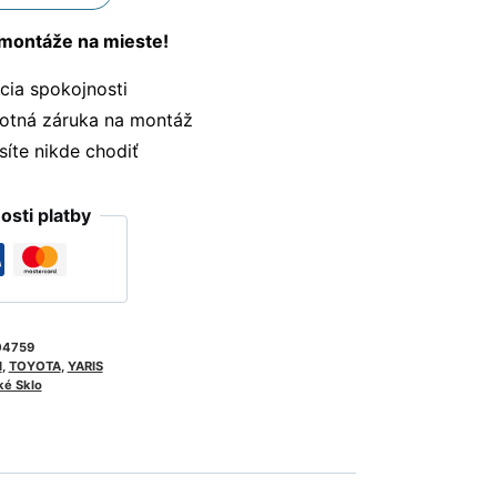
montáže na mieste!
ia spokojnosti
otná záruka na montáž
te nikde chodiť
sti platby
04759
I
,
TOYOTA
,
YARIS
ké Sklo