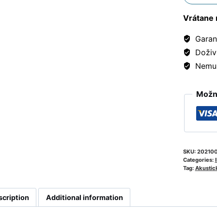
Vrátane 
Garanc
Doživ
Nemusí
Možno
SKU:
20210
Categories:
I
Tag:
Akustic
scription
Additional information