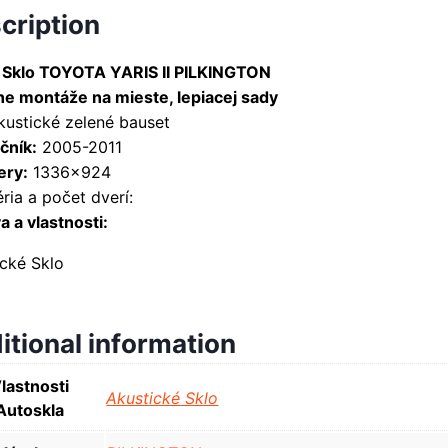
cription
 Sklo TOYOTA YARIS II PILKINGTON
ne montáže na mieste, lepiacej sady
kustické zelené bauset
čník:
2005-2011
ry:
1336×924
ria a počet dverí:
 a vlastnosti:
ické Sklo
itional information
lastnosti
Akustické Sklo
Autoskla