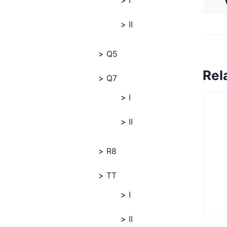
I
II
Q5
Rel
Q7
I
II
R8
TT
I
II