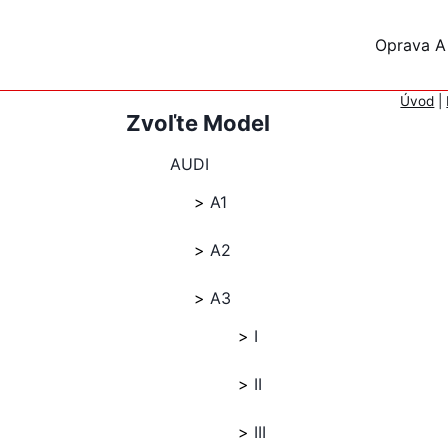
Skip
to
Oprava A
content
Úvod
|
Zvoľte Model
AUDI
A1
A2
A3
I
II
III