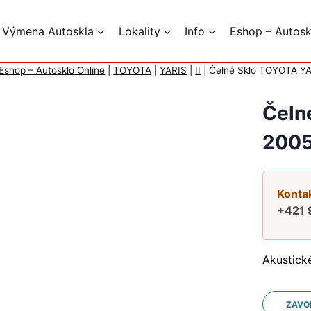
 Výmena Autoskla
Lokality
Info
Eshop – Autosk
Eshop – Autosklo Online
|
TOYOTA
|
YARIS
|
II
|
Čelné Sklo TOYOTA YA
Čeln
2005
Kontak
+421 
Akustick
ZAVO