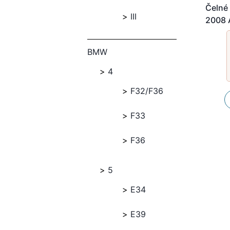
Čelné 
III
2008
BMW
4
F32/F36
F33
F36
5
E34
E39