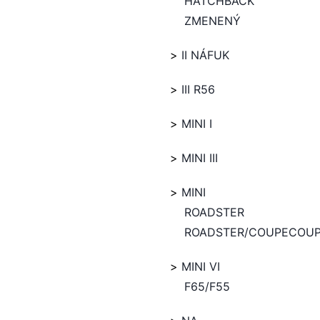
HATCHBACK
ZMENENÝ
II NÁFUK
III R56
MINI I
MINI III
MINI
ROADSTER
ROADSTER/COUPECOU
MINI VI
F65/F55