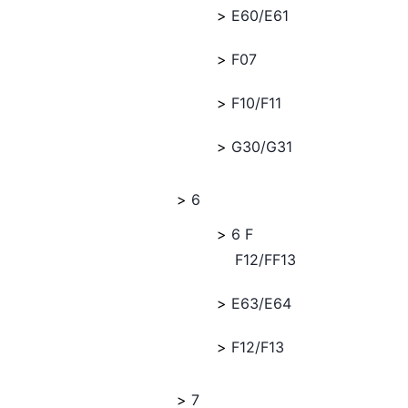
E60/E61
F07
F10/F11
G30/G31
6
6 F
F12/FF13
E63/E64
F12/F13
7