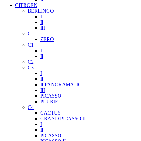
CITROEN
BERLINGO
I
II
III
C
ZERO
C1
I
II
C2
C3
I
II
II PANORAMATIC
III
PICASSO
PLURIEL
C4
CACTUS
GRAND PICASSO II
I
II
PICASSO