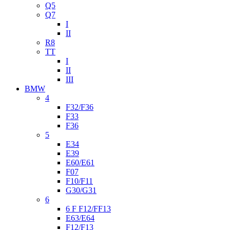
Q5
Q7
I
II
R8
TT
I
II
III
BMW
4
F32/F36
F33
F36
5
E34
E39
E60/E61
F07
F10/F11
G30/G31
6
6 F F12/FF13
E63/E64
F12/F13