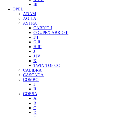
III
OPEL
ADAM
AGILA
ASTRA
CABRIO I
COUPE/CABRIO II
F I
G II
H III
J
J IV
K
TWIN TOP CC
CALIBRA
CASCADA
COMBO
I
II
CORSA
A
B
C
D