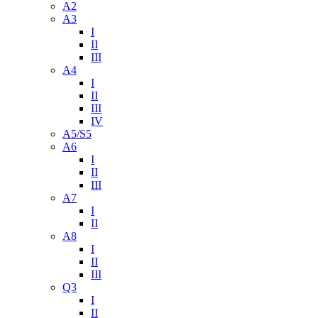
A2
A3
I
II
III
A4
I
II
III
IV
A5/S5
A6
I
II
III
A7
I
II
A8
I
II
III
Q3
I
II