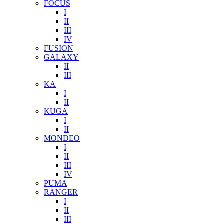
FOCUS
I
II
III
IV
FUSION
GALAXY
II
III
KA
I
II
KUGA
I
II
MONDEO
I
II
III
IV
PUMA
RANGER
I
II
III