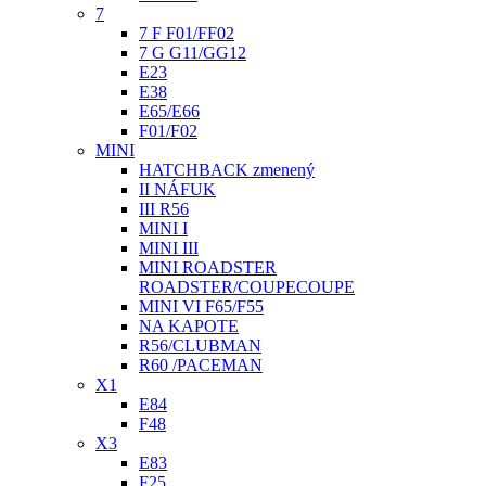
7
7 F F01/FF02
7 G G11/GG12
E23
E38
E65/E66
F01/F02
MINI
HATCHBACK zmenený
II NÁFUK
III R56
MINI I
MINI III
MINI ROADSTER
ROADSTER/COUPECOUPE
MINI VI F65/F55
NA KAPOTE
R56/CLUBMAN
R60 /PACEMAN
X1
E84
F48
X3
E83
F25