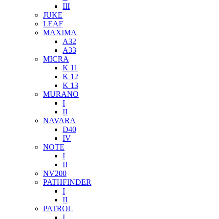
III
JUKE
LEAF
MAXIMA
A32
A33
MICRA
K 11
K 12
K 13
MURANO
I
II
NAVARA
D40
IV
NOTE
I
II
NV200
PATHFINDER
I
II
PATROL
I