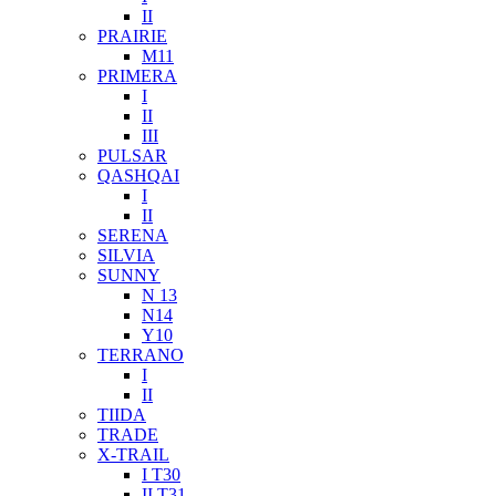
II
PRAIRIE
M11
PRIMERA
I
II
III
PULSAR
QASHQAI
I
II
SERENA
SILVIA
SUNNY
N 13
N14
Y10
TERRANO
I
II
TIIDA
TRADE
X-TRAIL
I T30
II T31