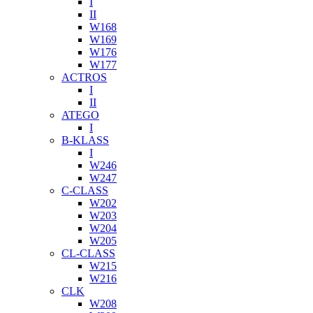
I
II
W168
W169
W176
W177
ACTROS
I
II
ATEGO
I
B-KLASS
I
W246
W247
C-CLASS
W202
W203
W204
W205
CL-CLASS
W215
W216
CLK
W208