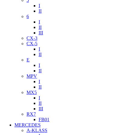
5
I
II
6
I
II
III
CX-3
CX-5
I
II
E
I
II
MPV
I
II
MX5
I
II
III
RX7
FB01
MERCEDES
A-KLASS