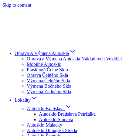
Skip to content
Oprava A Výmena Autoskla
Oprava a Výmena Autoskla Nákladných Vozidiel
Mobilné Autosklo
Prasknuté Čelné Sklo
Oprava Čelného Skla
Výmena Čelného Skla
Výmena Bočného Skla
Výmena Zadného Skla
Lokality
Autosklo Bratislava
Autosklo Bratislava Petržalka
Autosklo Stupava
Autosklo Malacky
Autosklo Dunajská Streda
Autosklo Šamorín