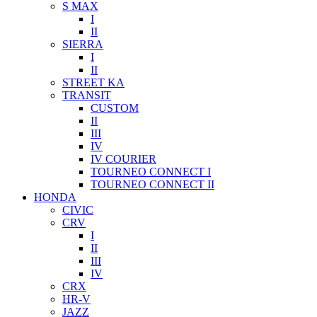
S MAX
I
II
SIERRA
I
II
STREET KA
TRANSIT
CUSTOM
II
III
IV
IV COURIER
TOURNEO CONNECT I
TOURNEO CONNECT II
HONDA
CIVIC
CRV
I
II
III
IV
CRX
HR-V
JAZZ