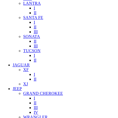
LANTRA
I
II
SANTA FE
I
II
III
SONATA
II
III
TUCSON
I
II
JAGUAR
XF
I
II
XJ
JEEP
GRAND CHEROKEE
I
II
III
IV
WRANGLER