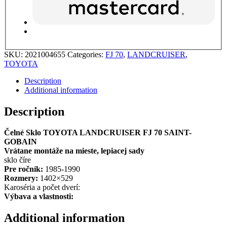
SKU:
2021004655
Categories:
FJ 70
,
LANDCRUISER
,
TOYOTA
Description
Additional information
Description
Čelné Sklo TOYOTA LANDCRUISER FJ 70 SAINT-
GOBAIN
Vrátane montáže na mieste, lepiacej sady
sklo číre
Pre ročník:
1985-1990
Rozmery:
1402×529
Karoséria a počet dverí:
Výbava a vlastnosti:
Additional information