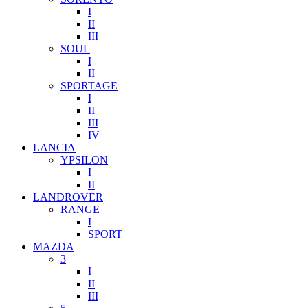
I
II
III
SOUL
I
II
SPORTAGE
I
II
III
IV
LANCIA
YPSILON
I
II
LANDROVER
RANGE
I
SPORT
MAZDA
3
I
II
III