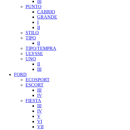
III
PUNTO
CABRIO
GRANDE
I
II
STILO
TIPO
II
TIPO/TEMPRA
ULYSSE
UNO
II
III
FORD
ECOSPORT
ESCORT
III
IV
FIESTA
III
IV
V
VI
VII