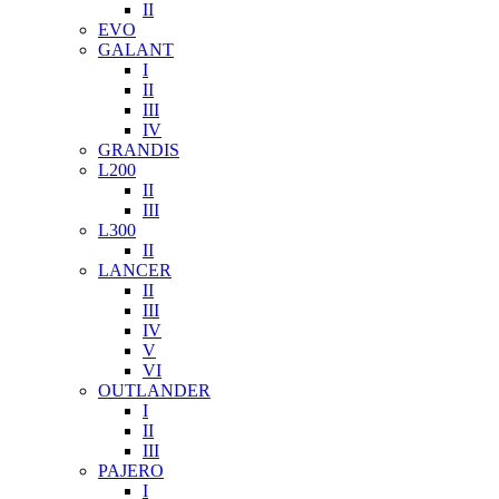
II
EVO
GALANT
I
II
III
IV
GRANDIS
L200
II
III
L300
II
LANCER
II
III
IV
V
VI
OUTLANDER
I
II
III
PAJERO
I