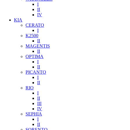
I
II
IV
KIA
CERATO
I
K2500
II
MAGENTIS
II
OPTIMA
I
II
PICANTO
I
II
RIO
I
II
III
IV
SEPHIA
I
II
SORENTO