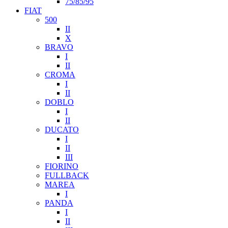
75/85/95
FIAT
500
II
X
BRAVO
I
II
CROMA
I
II
DOBLO
I
II
DUCATO
I
II
III
FIORINO
FULLBACK
MAREA
I
PANDA
I
II