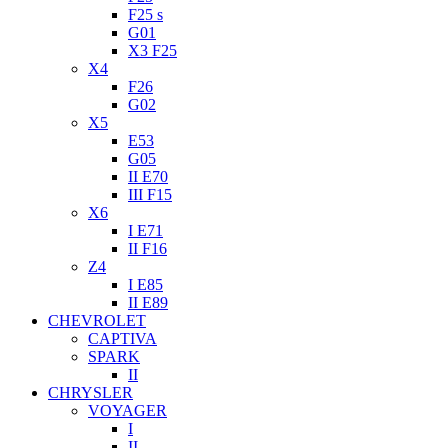
F25 s
G01
X3 F25
X4
F26
G02
X5
E53
G05
II E70
III F15
X6
I E71
II F16
Z4
I E85
II E89
CHEVROLET
CAPTIVA
SPARK
II
CHRYSLER
VOYAGER
I
II