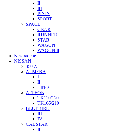
II
III
PININ
SPORT
SPACE
GEAR
RUNNER
STAR
WAGON
WAGON II
Nezaradené
NISSAN
350 Z
ALMERA
I
II
TINO
ATLEON
TK110/120
TK165/210
BLUEBIRD
III
IV
CABSTAR
II