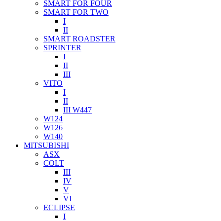
SMART FOR FOUR
SMART FOR TWO
I
II
SMART ROADSTER
SPRINTER
I
II
III
VITO
I
II
III W447
W124
W126
W140
MITSUBISHI
ASX
COLT
III
IV
V
VI
ECLIPSE
I