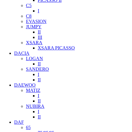
PICASSO II
C5
I
C8
EVASION
JUMPY
II
III
XSARA
XSARA PICASSO
DACIA
LOGAN
II
SANDERO
I
II
DAEWOO
MATIZ
I
II
NUBIRA
I
II
DAF
65