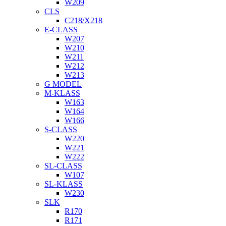
W209
CLS
C218/X218
E-CLASS
W207
W210
W211
W212
W213
G MODEL
M-KLASS
W163
W164
W166
S-CLASS
W220
W221
W222
SL-CLASS
W107
SL-KLASS
W230
SLK
R170
R171