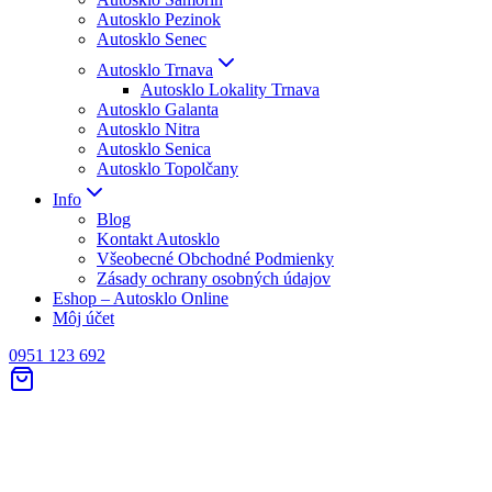
Autosklo Pezinok
Autosklo Senec
Autosklo Trnava
Autosklo Lokality Trnava
Autosklo Galanta
Autosklo Nitra
Autosklo Senica
Autosklo Topolčany
Info
Blog
Kontakt Autosklo
Všeobecné Obchodné Podmienky
Zásady ochrany osobných údajov
Eshop – Autosklo Online
Môj účet
0951 123 692