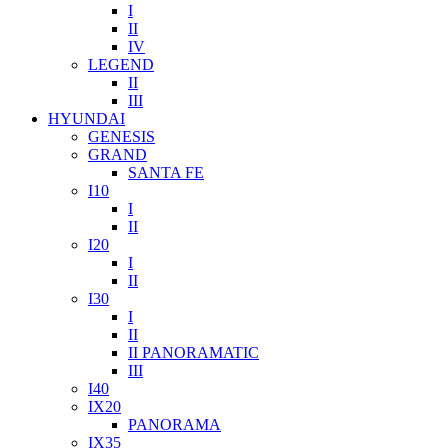
I
II
IV
LEGEND
II
III
HYUNDAI
GENESIS
GRAND
SANTA FE
I10
I
II
I20
I
II
I30
I
II
II PANORAMATIC
III
I40
IX20
PANORAMA
IX35