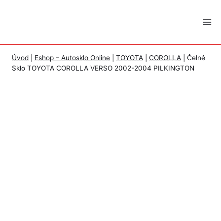
Skip
to
content
Úvod
|
Eshop – Autosklo Online
|
TOYOTA
|
COROLLA
|
Čelné
Sklo TOYOTA COROLLA VERSO 2002-2004 PILKINGTON