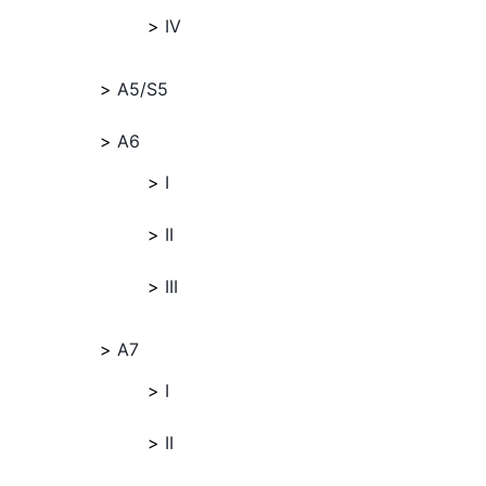
IV
A5/S5
A6
I
II
III
A7
I
II