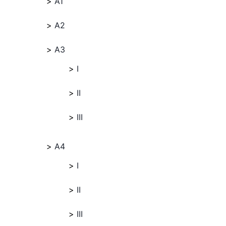
A1
A2
A3
I
II
III
A4
I
II
III