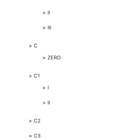
II
III
C
ZERO
C1
I
II
C2
C3