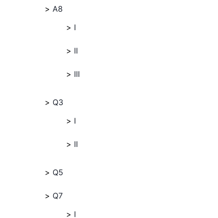
A8
I
II
III
Q3
I
II
Q5
Q7
I