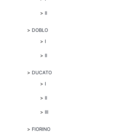
II
DOBLO
I
II
DUCATO
I
II
III
FIORINO