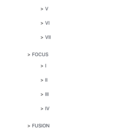
V
VI
VII
FOCUS
I
II
III
IV
FUSION