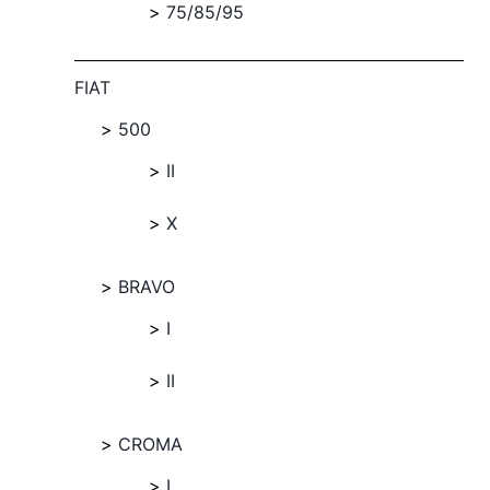
75/85/95
FIAT
500
II
X
BRAVO
I
II
CROMA
I