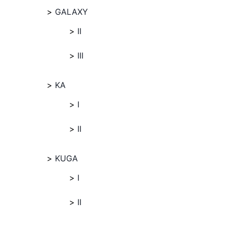
GALAXY
II
III
KA
I
II
KUGA
I
II