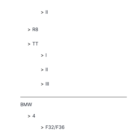
II
R8
TT
I
II
III
BMW
4
F32/F36