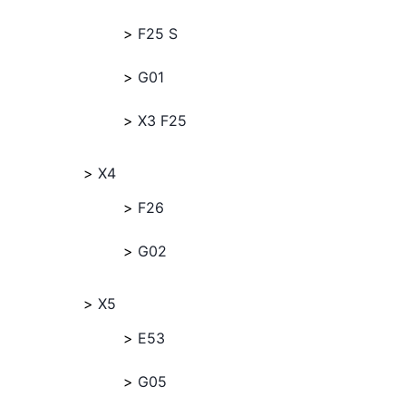
F25 S
G01
X3 F25
X4
F26
G02
X5
E53
G05