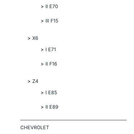
II E70
III F15
X6
I E71
II F16
Z4
I E85
II E89
CHEVROLET