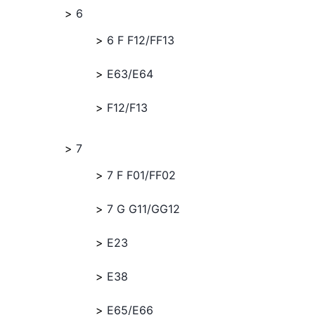
6
6 F F12/FF13
E63/E64
F12/F13
7
7 F F01/FF02
7 G G11/GG12
E23
E38
E65/E66