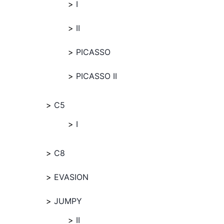
I
II
PICASSO
PICASSO II
C5
I
C8
EVASION
JUMPY
II