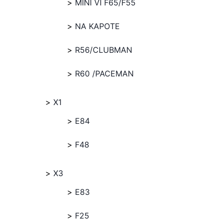
MINI VI F65/F55
NA KAPOTE
R56/CLUBMAN
R60 /PACEMAN
X1
E84
F48
X3
E83
F25