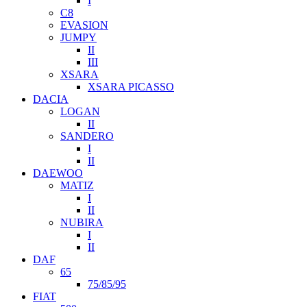
I
C8
EVASION
JUMPY
II
III
XSARA
XSARA PICASSO
DACIA
LOGAN
II
SANDERO
I
II
DAEWOO
MATIZ
I
II
NUBIRA
I
II
DAF
65
75/85/95
FIAT