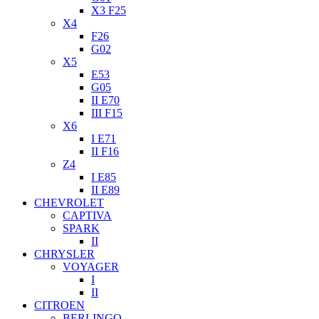
X3 F25
X4
F26
G02
X5
E53
G05
II E70
III F15
X6
I E71
II F16
Z4
I E85
II E89
CHEVROLET
CAPTIVA
SPARK
II
CHRYSLER
VOYAGER
I
II
CITROEN
BERLINGO