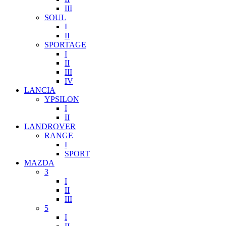
III
SOUL
I
II
SPORTAGE
I
II
III
IV
LANCIA
YPSILON
I
II
LANDROVER
RANGE
I
SPORT
MAZDA
3
I
II
III
5
I