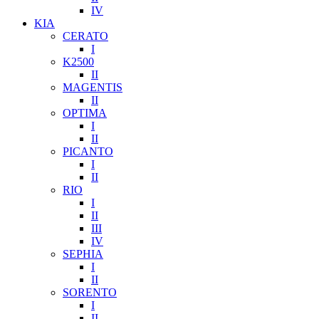
IV
KIA
CERATO
I
K2500
II
MAGENTIS
II
OPTIMA
I
II
PICANTO
I
II
RIO
I
II
III
IV
SEPHIA
I
II
SORENTO
I
II