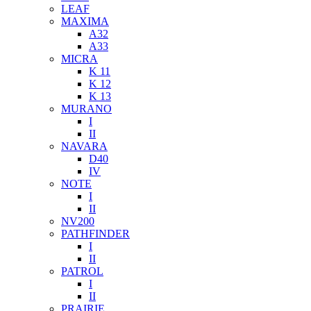
LEAF
MAXIMA
A32
A33
MICRA
K 11
K 12
K 13
MURANO
I
II
NAVARA
D40
IV
NOTE
I
II
NV200
PATHFINDER
I
II
PATROL
I
II
PRAIRIE