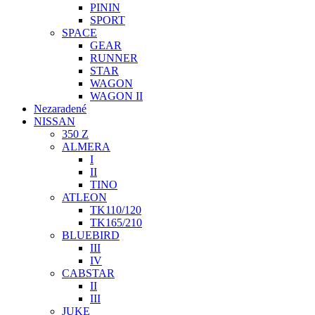
PININ
SPORT
SPACE
GEAR
RUNNER
STAR
WAGON
WAGON II
Nezaradené
NISSAN
350 Z
ALMERA
I
II
TINO
ATLEON
TK110/120
TK165/210
BLUEBIRD
III
IV
CABSTAR
II
III
JUKE