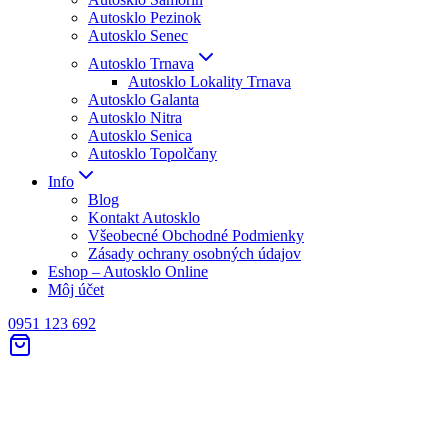
Autosklo Pezinok
Autosklo Senec
Autosklo Trnava
Autosklo Lokality Trnava
Autosklo Galanta
Autosklo Nitra
Autosklo Senica
Autosklo Topolčany
Info
Blog
Kontakt Autosklo
Všeobecné Obchodné Podmienky
Zásady ochrany osobných údajov
Eshop – Autosklo Online
Môj účet
0951 123 692