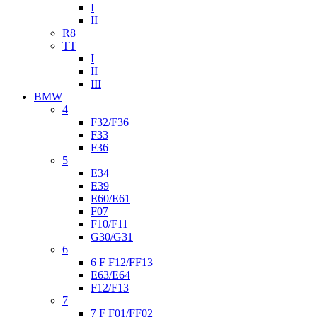
I
II
R8
TT
I
II
III
BMW
4
F32/F36
F33
F36
5
E34
E39
E60/E61
F07
F10/F11
G30/G31
6
6 F F12/FF13
E63/E64
F12/F13
7
7 F F01/FF02