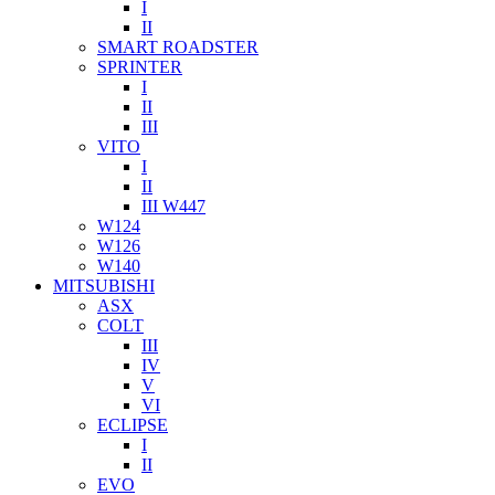
I
II
SMART ROADSTER
SPRINTER
I
II
III
VITO
I
II
III W447
W124
W126
W140
MITSUBISHI
ASX
COLT
III
IV
V
VI
ECLIPSE
I
II
EVO