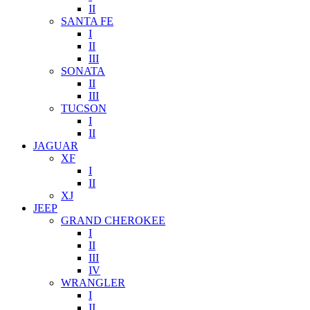
II
SANTA FE
I
II
III
SONATA
II
III
TUCSON
I
II
JAGUAR
XF
I
II
XJ
JEEP
GRAND CHEROKEE
I
II
III
IV
WRANGLER
I
II