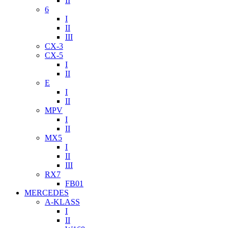
II
6
I
II
III
CX-3
CX-5
I
II
E
I
II
MPV
I
II
MX5
I
II
III
RX7
FB01
MERCEDES
A-KLASS
I
II