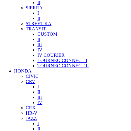
II
SIERRA
I
II
STREET KA
TRANSIT
CUSTOM
II
III
IV
IV COURIER
TOURNEO CONNECT I
TOURNEO CONNECT II
HONDA
CIVIC
CRV
I
II
III
IV
CRX
HR-V
JAZZ
I
II