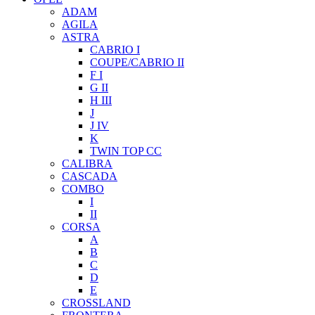
ADAM
AGILA
ASTRA
CABRIO I
COUPE/CABRIO II
F I
G II
H III
J
J IV
K
TWIN TOP CC
CALIBRA
CASCADA
COMBO
I
II
CORSA
A
B
C
D
E
CROSSLAND