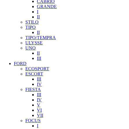
CABRIO
GRANDE
I
II
STILO
TIPO
II
TIPO/TEMPRA
ULYSSE
UNO
II
III
FORD
ECOSPORT
ESCORT
III
IV
FIESTA
III
IV
V
VI
VII
FOCUS
I