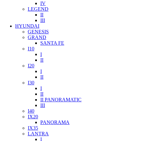
IV
LEGEND
II
III
HYUNDAI
GENESIS
GRAND
SANTA FE
I10
I
II
I20
I
II
I30
I
II
II PANORAMATIC
III
I40
IX20
PANORAMA
IX35
LANTRA
I