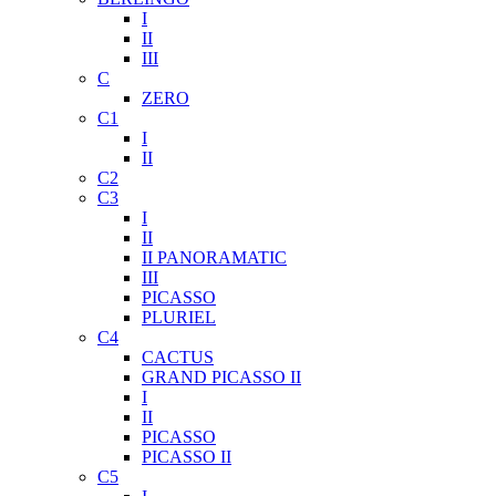
I
II
III
C
ZERO
C1
I
II
C2
C3
I
II
II PANORAMATIC
III
PICASSO
PLURIEL
C4
CACTUS
GRAND PICASSO II
I
II
PICASSO
PICASSO II
C5