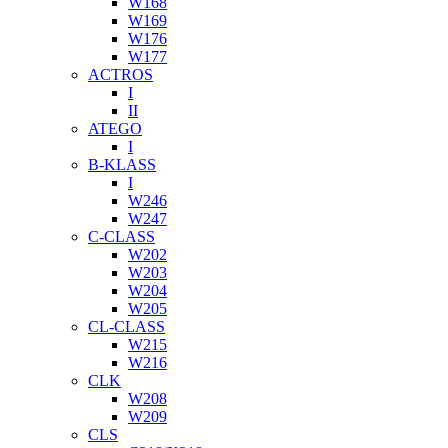
W168
W169
W176
W177
ACTROS
I
II
ATEGO
I
B-KLASS
I
W246
W247
C-CLASS
W202
W203
W204
W205
CL-CLASS
W215
W216
CLK
W208
W209
CLS