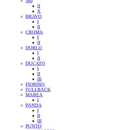
500
II
X
BRAVO
I
II
CROMA
I
II
DOBLO
I
II
DUCATO
I
II
III
FIORINO
FULLBACK
MAREA
I
PANDA
I
II
III
PUNTO