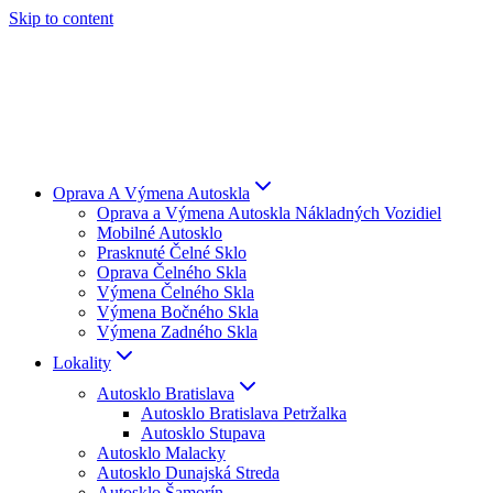
Skip to content
Oprava A Výmena Autoskla
Oprava a Výmena Autoskla Nákladných Vozidiel
Mobilné Autosklo
Prasknuté Čelné Sklo
Oprava Čelného Skla
Výmena Čelného Skla
Výmena Bočného Skla
Výmena Zadného Skla
Lokality
Autosklo Bratislava
Autosklo Bratislava Petržalka
Autosklo Stupava
Autosklo Malacky
Autosklo Dunajská Streda
Autosklo Šamorín