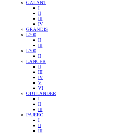
GALANT
I
II
III
IV
GRANDIS
L200
II
III
L300
II
LANCER
II
III
IV
V
VI
OUTLANDER
I
II
III
PAJERO
I
II
III