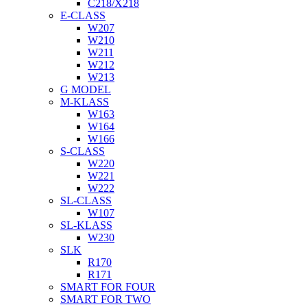
C218/X218
E-CLASS
W207
W210
W211
W212
W213
G MODEL
M-KLASS
W163
W164
W166
S-CLASS
W220
W221
W222
SL-CLASS
W107
SL-KLASS
W230
SLK
R170
R171
SMART FOR FOUR
SMART FOR TWO