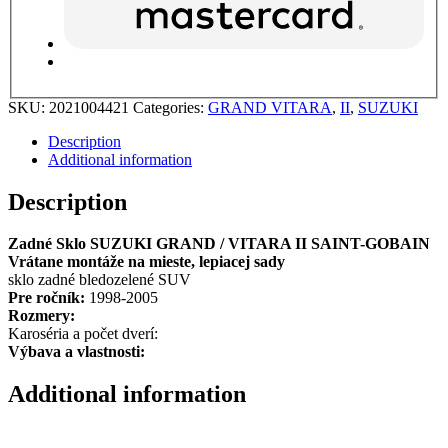
SKU:
2021004421
Categories:
GRAND VITARA
,
II
,
SUZUKI
Description
Additional information
Description
Zadné Sklo SUZUKI GRAND / VITARA II SAINT-GOBAIN
Vrátane montáže na mieste, lepiacej sady
sklo zadné bledozelené SUV
Pre ročník:
1998-2005
Rozmery:
Karoséria a počet dverí:
Výbava a vlastnosti:
Additional information