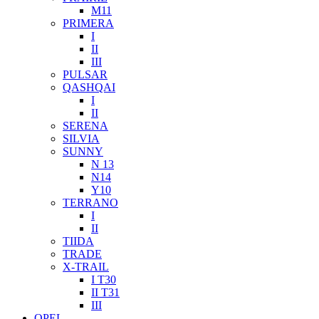
M11
PRIMERA
I
II
III
PULSAR
QASHQAI
I
II
SERENA
SILVIA
SUNNY
N 13
N14
Y10
TERRANO
I
II
TIIDA
TRADE
X-TRAIL
I T30
II T31
III
OPEL