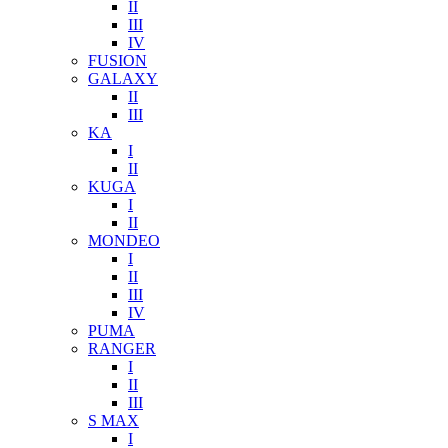
II
III
IV
FUSION
GALAXY
II
III
KA
I
II
KUGA
I
II
MONDEO
I
II
III
IV
PUMA
RANGER
I
II
III
S MAX
I