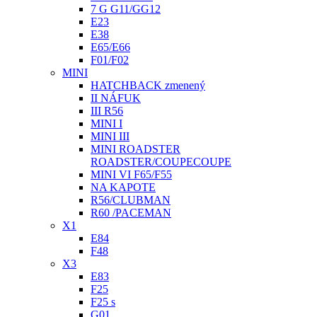
7 G G11/GG12
E23
E38
E65/E66
F01/F02
MINI
HATCHBACK zmenený
II NÁFUK
III R56
MINI I
MINI III
MINI ROADSTER
ROADSTER/COUPECOUPE
MINI VI F65/F55
NA KAPOTE
R56/CLUBMAN
R60 /PACEMAN
X1
E84
F48
X3
E83
F25
F25 s
G01