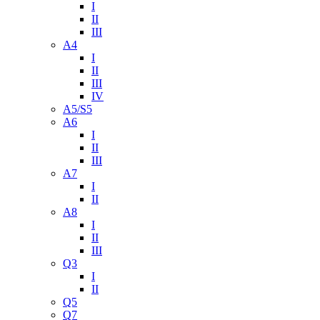
I
II
III
A4
I
II
III
IV
A5/S5
A6
I
II
III
A7
I
II
A8
I
II
III
Q3
I
II
Q5
Q7