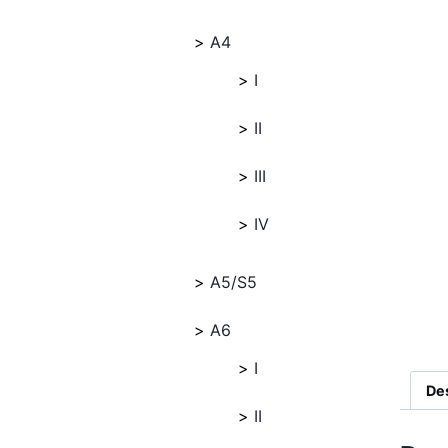
A4
I
II
III
IV
A5/S5
A6
I
De
II