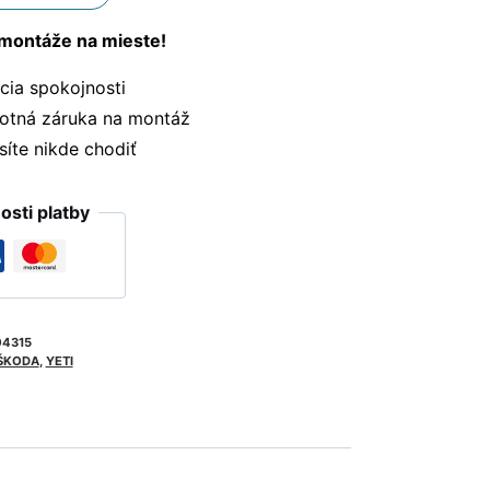
montáže na mieste!
ia spokojnosti
otná záruka na montáž
te nikde chodiť
sti platby
04315
ŠKODA
,
YETI