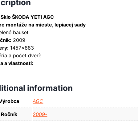
cription
 Sklo ŠKODA YETI AGC
ne montáže na mieste, lepiacej sady
elené bauset
čník:
2009-
ry:
1457×883
ria a počet dverí:
 a vlastnosti:
itional information
Výrobca
AGC
Ročník
2009-