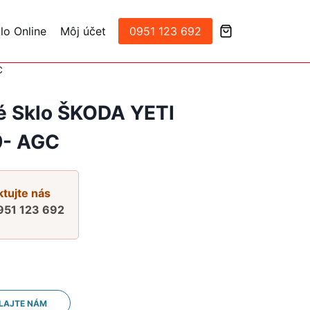
lo Online
Môj účet
0951 123 692
C
é Sklo ŠKODA YETI
- AGC
tujte nás
951 123 692
LAJTE NÁM