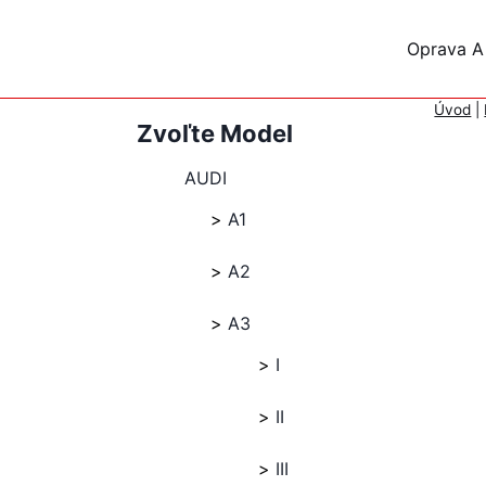
Skip
to
Oprava A
content
Úvod
|
Zvoľte Model
AUDI
A1
A2
A3
I
II
III