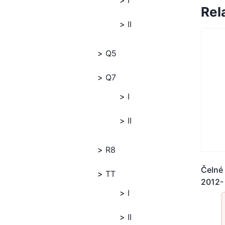
I
Rel
II
Q5
Q7
I
II
R8
Čelné
TT
2012-
I
II