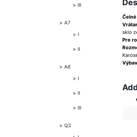
Des
III
Čelné
A7
Vráta
sklo z
I
Pre ro
Rozme
II
Karosé
Výbava
A8
I
Add
II
III
Q3