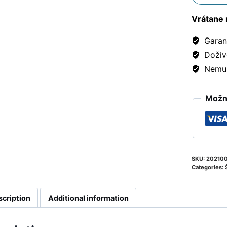
Vrátane 
Garanc
Doživ
Nemusí
Možno
SKU:
20210
Categories:
scription
Additional information