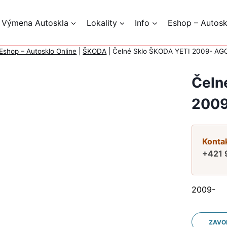
 Výmena Autoskla
Lokality
Info
Eshop – Autosk
Eshop – Autosklo Online
|
ŠKODA
|
Čelné Sklo ŠKODA YETI 2009- AG
Čeln
2009
Kontak
+421 
2009-
ZAVO