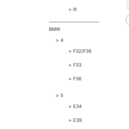
III
BMW
4
F32/F36
F33
F36
5
E34
E39