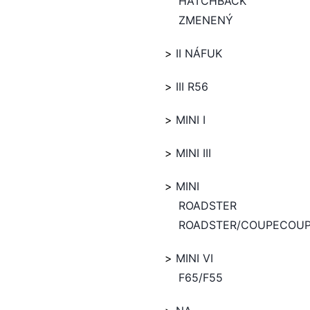
HATCHBACK
ZMENENÝ
II NÁFUK
III R56
MINI I
MINI III
MINI
ROADSTER
ROADSTER/COUPECOU
MINI VI
F65/F55