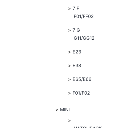
7 F
F01/FF02
7 G
G11/GG12
E23
E38
E65/E66
F01/F02
MINI