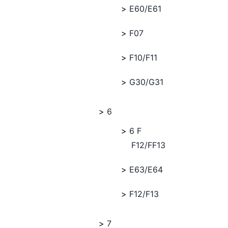
E60/E61
F07
F10/F11
G30/G31
6
6 F
F12/FF13
E63/E64
F12/F13
7