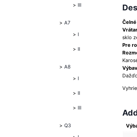
III
Des
Čelné
A7
Vráta
I
sklo 
Pre ro
II
Rozme
Karosé
A8
Výbava
Dažďo
I
Vyhri
II
III
Add
Q3
Výba