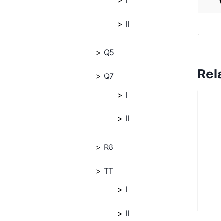
I
II
Q5
Rel
Q7
I
II
R8
TT
I
II