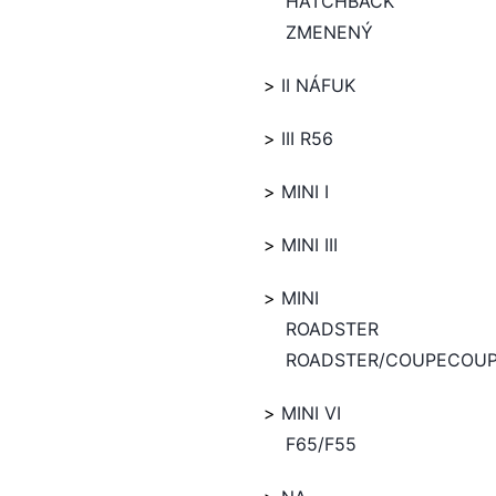
HATCHBACK
ZMENENÝ
II NÁFUK
III R56
MINI I
MINI III
MINI
ROADSTER
ROADSTER/COUPECOU
MINI VI
F65/F55