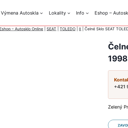
 Výmena Autoskla
Lokality
Info
Eshop – Autosk
Eshop – Autosklo Online
|
SEAT
|
TOLEDO
|
II
|
Čelné Sklo SEAT TOLE
Čeln
1998
Kontak
+421 
Zelený P
ZAVO