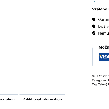
Vrátane 
Garanc
Doživ
Nemusí
Možno
SKU:
20210
Categories:
I
Tag:
Zelený 
scription
Additional information