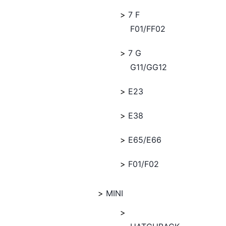
7 F
F01/FF02
7 G
G11/GG12
E23
E38
E65/E66
F01/F02
MINI