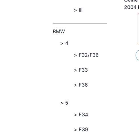
2004 
III
BMW
4
F32/F36
F33
F36
5
E34
E39