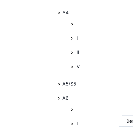
A4
I
II
III
IV
A5/S5
A6
I
De
II