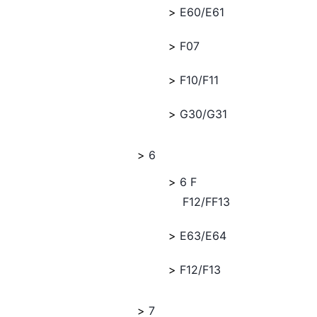
E60/E61
F07
F10/F11
G30/G31
6
6 F
F12/FF13
E63/E64
F12/F13
7