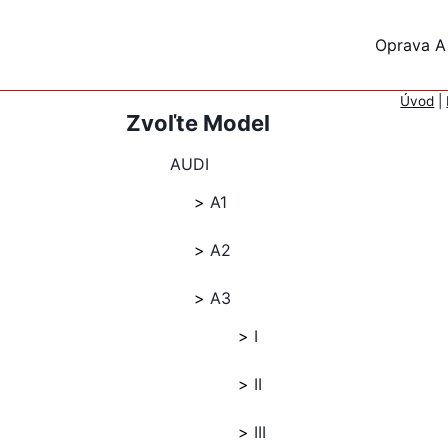
Skip
to
Oprava A
content
Úvod
|
Zvoľte Model
AUDI
A1
A2
A3
I
II
III