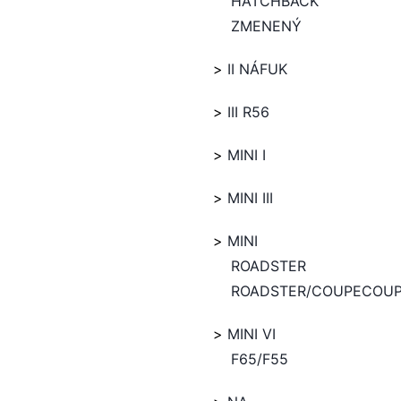
HATCHBACK
ZMENENÝ
II NÁFUK
III R56
MINI I
MINI III
MINI
ROADSTER
ROADSTER/COUPECOU
MINI VI
F65/F55