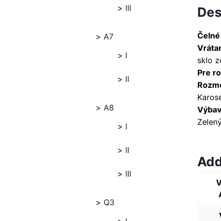
III
Des
Čelné
A7
Vráta
I
sklo z
Pre ro
II
Rozme
Karosé
A8
Výbava
Zelený
I
II
Add
III
V
Q3