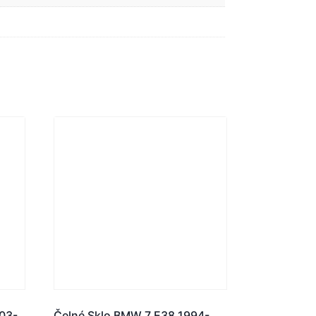
03-
Čelné Sklo BMW 7 E38 1994-