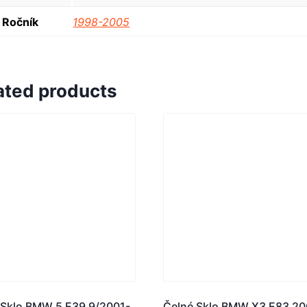
Ročník
1998-2005
ated products
 Sklo BMW 5 E39 9/2001-
Čelné Sklo BMW X3 E83 20