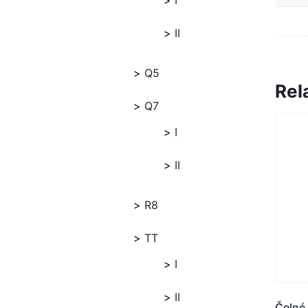
I
II
Q5
Rel
Q7
I
II
R8
TT
I
II
Čelné