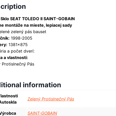
cription
 Sklo SEAT TOLEDO II SAINT-GOBAIN
ne montáže na mieste, lepiacej sady
elené zelený pás bauset
čník:
1998-2005
ry:
1381×875
ria a počet dverí:
 a vlastnosti:
 Protislnečný Pás
itional information
lastnosti
Zelený Protislnečný Pás
Autoskla
Výrobca
SAINT-GOBAIN