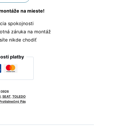
montáže na mieste!
ia spokojnosti
otná záruka na montáž
te nikde chodiť
sti platby
03926
I
,
SEAT
,
TOLEDO
Protislnečný Pás