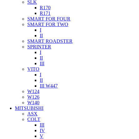
SLK
R170
R171
SMART FOR FOUR
SMART FOR TWO
I
II
SMART ROADSTER
SPRINTER
I
II
III
VITO
I
II
III W447
W124
W126
W140
MITSUBISHI
ASX
COLT
III
IV
V