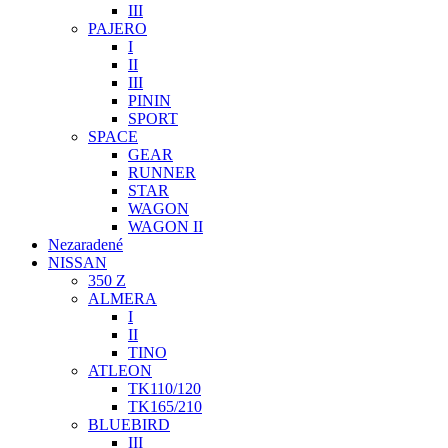
III
PAJERO
I
II
III
PININ
SPORT
SPACE
GEAR
RUNNER
STAR
WAGON
WAGON II
Nezaradené
NISSAN
350 Z
ALMERA
I
II
TINO
ATLEON
TK110/120
TK165/210
BLUEBIRD
III