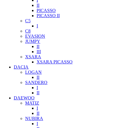
I
II
PICASSO
PICASSO II
C5
I
C8
EVASION
JUMPY
II
III
XSARA
XSARA PICASSO
DACIA
LOGAN
II
SANDERO
I
II
DAEWOO
MATIZ
I
II
NUBIRA
I