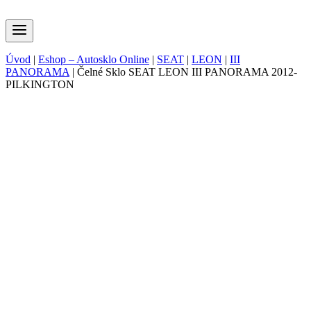
Úvod
|
Eshop – Autosklo Online
|
SEAT
|
LEON
|
III
PANORAMA
|
Čelné Sklo SEAT LEON III PANORAMA 2012-
PILKINGTON