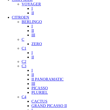
VOYAGER
I
II
CITROEN
BERLINGO
I
II
III
C
ZERO
C1
I
II
C2
C3
I
II
II PANORAMATIC
III
PICASSO
PLURIEL
C4
CACTUS
GRAND PICASSO II