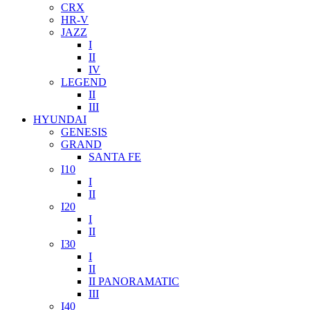
CRX
HR-V
JAZZ
I
II
IV
LEGEND
II
III
HYUNDAI
GENESIS
GRAND
SANTA FE
I10
I
II
I20
I
II
I30
I
II
II PANORAMATIC
III
I40