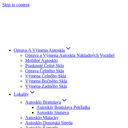
Skip to content
Oprava A Výmena Autoskla
Oprava a Výmena Autoskla Nákladných Vozidiel
Mobilné Autosklo
Prasknuté Čelné Sklo
Oprava Čelného Skla
Výmena Čelného Skla
Výmena Bočného Skla
Výmena Zadného Skla
Lokality
Autosklo Bratislava
Autosklo Bratislava Petržalka
Autosklo Stupava
Autosklo Malacky
Autosklo Dunajská Streda
Autosklo Šamorín