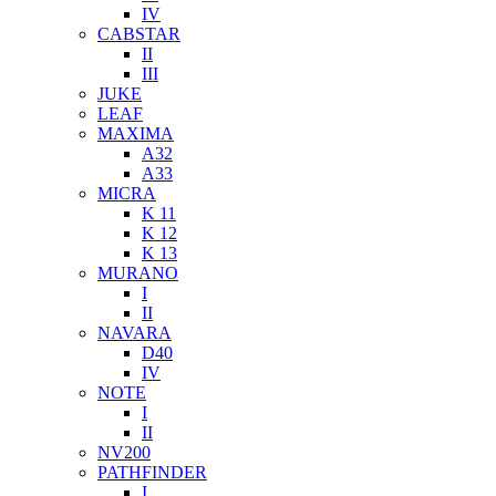
IV
CABSTAR
II
III
JUKE
LEAF
MAXIMA
A32
A33
MICRA
K 11
K 12
K 13
MURANO
I
II
NAVARA
D40
IV
NOTE
I
II
NV200
PATHFINDER
I