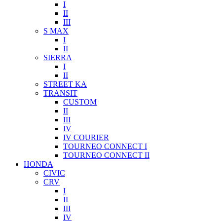
I
II
III
S MAX
I
II
SIERRA
I
II
STREET KA
TRANSIT
CUSTOM
II
III
IV
IV COURIER
TOURNEO CONNECT I
TOURNEO CONNECT II
HONDA
CIVIC
CRV
I
II
III
IV