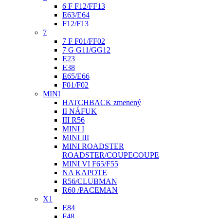
6 F F12/FF13
E63/E64
F12/F13
7
7 F F01/FF02
7 G G11/GG12
E23
E38
E65/E66
F01/F02
MINI
HATCHBACK zmenený
II NÁFUK
III R56
MINI I
MINI III
MINI ROADSTER
ROADSTER/COUPECOUPE
MINI VI F65/F55
NA KAPOTE
R56/CLUBMAN
R60 /PACEMAN
X1
E84
F48