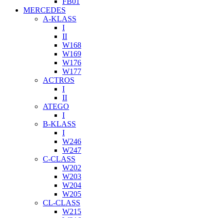
FB01
MERCEDES
A-KLASS
I
II
W168
W169
W176
W177
ACTROS
I
II
ATEGO
I
B-KLASS
I
W246
W247
C-CLASS
W202
W203
W204
W205
CL-CLASS
W215