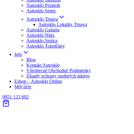
Autosklo Pezinok
Autosklo Senec
Autosklo Trnava
Autosklo Lokality Trnava
Autosklo Galanta
Autosklo Nitra
Autosklo Senica
Autosklo Topolčany
Info
Blog
Kontakt Autosklo
Všeobecné Obchodné Podmienky
Zásady ochrany osobných údajov
Eshop – Autosklo Online
Môj účet
0951 123 692