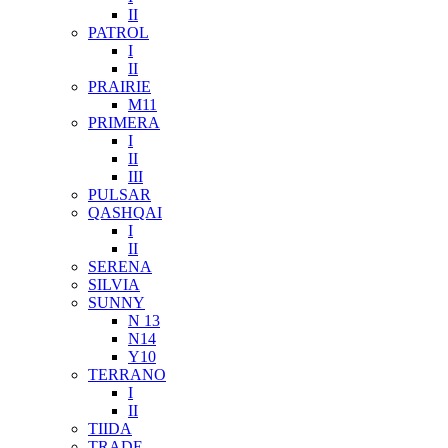
II
PATROL
I
II
PRAIRIE
M11
PRIMERA
I
II
III
PULSAR
QASHQAI
I
II
SERENA
SILVIA
SUNNY
N 13
N14
Y10
TERRANO
I
II
TIIDA
TRADE