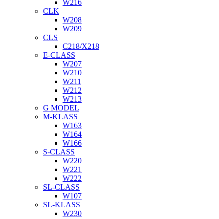
W216
CLK
W208
W209
CLS
C218/X218
E-CLASS
W207
W210
W211
W212
W213
G MODEL
M-KLASS
W163
W164
W166
S-CLASS
W220
W221
W222
SL-CLASS
W107
SL-KLASS
W230