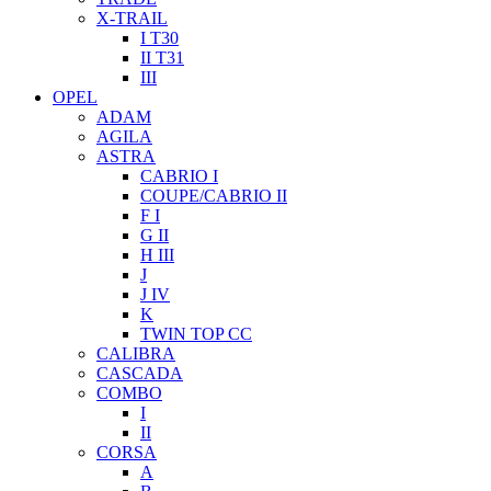
X-TRAIL
I T30
II T31
III
OPEL
ADAM
AGILA
ASTRA
CABRIO I
COUPE/CABRIO II
F I
G II
H III
J
J IV
K
TWIN TOP CC
CALIBRA
CASCADA
COMBO
I
II
CORSA
A