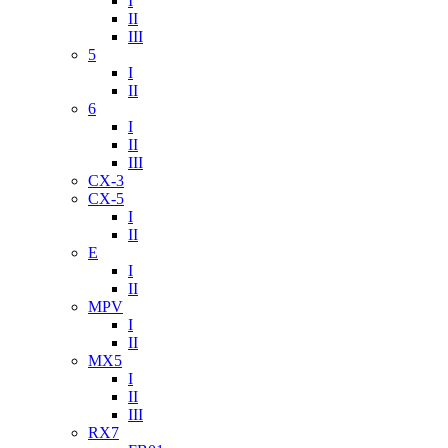
I
II
III
5
I
II
6
I
II
III
CX-3
CX-5
I
II
E
I
II
MPV
I
II
MX5
I
II
III
RX7