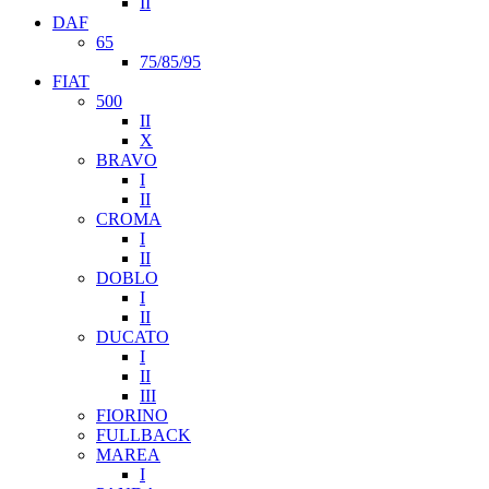
II
DAF
65
75/85/95
FIAT
500
II
X
BRAVO
I
II
CROMA
I
II
DOBLO
I
II
DUCATO
I
II
III
FIORINO
FULLBACK
MAREA
I