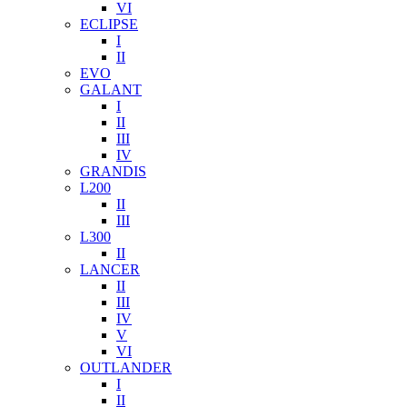
VI
ECLIPSE
I
II
EVO
GALANT
I
II
III
IV
GRANDIS
L200
II
III
L300
II
LANCER
II
III
IV
V
VI
OUTLANDER
I
II