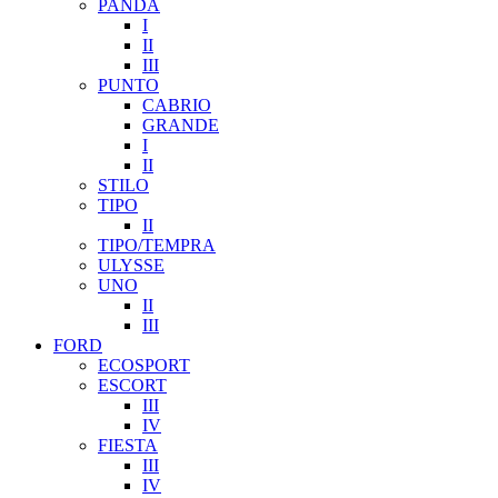
PANDA
I
II
III
PUNTO
CABRIO
GRANDE
I
II
STILO
TIPO
II
TIPO/TEMPRA
ULYSSE
UNO
II
III
FORD
ECOSPORT
ESCORT
III
IV
FIESTA
III
IV