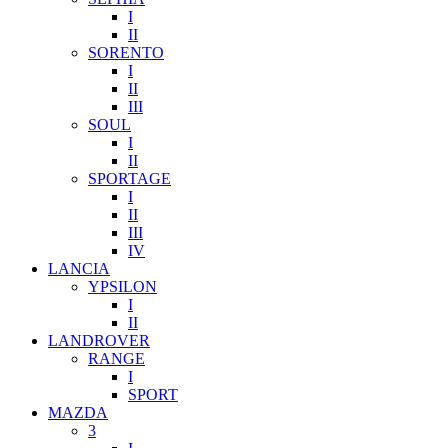
I
II
SORENTO
I
II
III
SOUL
I
II
SPORTAGE
I
II
III
IV
LANCIA
YPSILON
I
II
LANDROVER
RANGE
I
SPORT
MAZDA
3