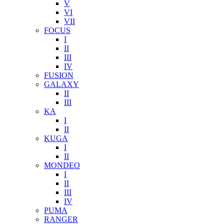
V
VI
VII
FOCUS
I
II
III
IV
FUSION
GALAXY
II
III
KA
I
II
KUGA
I
II
MONDEO
I
II
III
IV
PUMA
RANGER