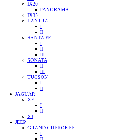
IX20
PANORAMA
IX35
LANTRA
I
II
SANTA FE
I
II
III
SONATA
II
III
TUCSON
I
II
JAGUAR
XF
I
II
XJ
JEEP
GRAND CHEROKEE
I
II