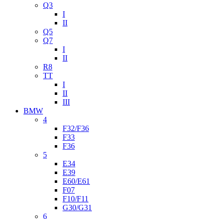
Q3
I
II
Q5
Q7
I
II
R8
TT
I
II
III
BMW
4
F32/F36
F33
F36
5
E34
E39
E60/E61
F07
F10/F11
G30/G31
6