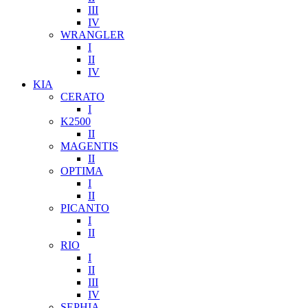
III
IV
WRANGLER
I
II
IV
KIA
CERATO
I
K2500
II
MAGENTIS
II
OPTIMA
I
II
PICANTO
I
II
RIO
I
II
III
IV
SEPHIA