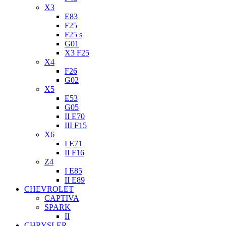
X3
E83
F25
F25 s
G01
X3 F25
X4
F26
G02
X5
E53
G05
II E70
III F15
X6
I E71
II F16
Z4
I E85
II E89
CHEVROLET
CAPTIVA
SPARK
II
CHRYSLER