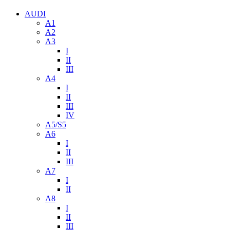
AUDI
A1
A2
A3
I
II
III
A4
I
II
III
IV
A5/S5
A6
I
II
III
A7
I
II
A8
I
II
III