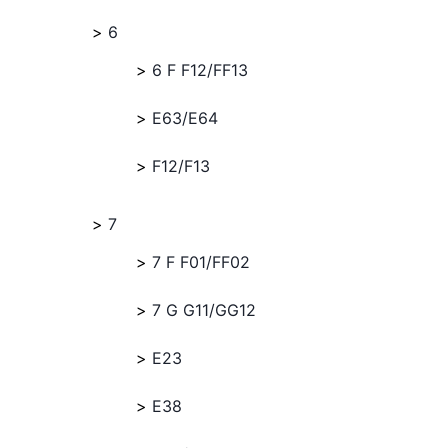
6
6 F F12/FF13
E63/E64
F12/F13
7
7 F F01/FF02
7 G G11/GG12
E23
E38