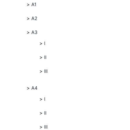
A1
A2
A3
I
II
III
A4
I
II
III