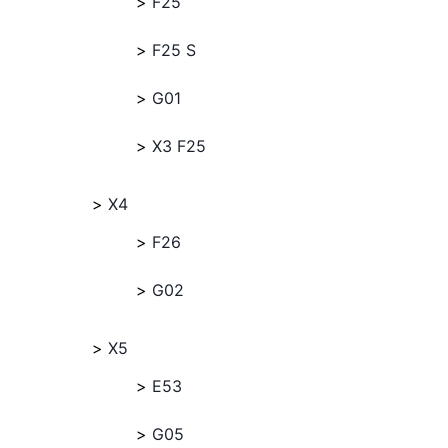
F25
F25 S
G01
X3 F25
X4
F26
G02
X5
E53
G05