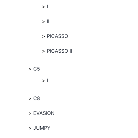
I
II
PICASSO
PICASSO II
C5
I
C8
EVASION
JUMPY