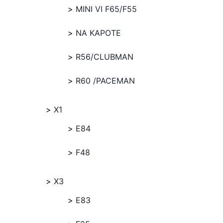
MINI VI F65/F55
NA KAPOTE
R56/CLUBMAN
R60 /PACEMAN
X1
E84
F48
X3
E83