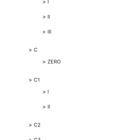
I
II
III
C
ZERO
C1
I
II
C2
C3