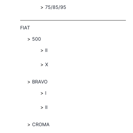
75/85/95
FIAT
500
II
X
BRAVO
I
II
CROMA