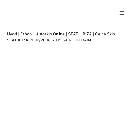
Skip
to
content
Úvod
|
Eshop – Autosklo Online
|
SEAT
|
IBIZA
|
Čelné Sklo
SEAT IBIZA VI 06/2008-2015 SAINT-GOBAIN