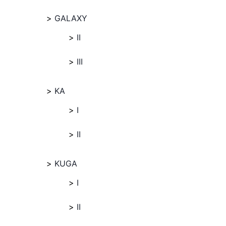
GALAXY
II
III
KA
I
II
KUGA
I
II