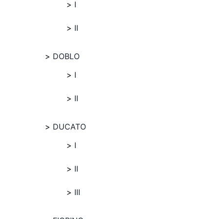
I
II
DOBLO
I
II
DUCATO
I
II
III