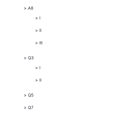
A8
I
II
III
Q3
I
II
Q5
Q7