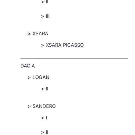
II
III
XSARA
XSARA PICASSO
DACIA
LOGAN
II
SANDERO
I
II