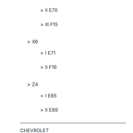
II E70
III F15
X6
I E71
II F16
Z4
I E85
II E89
CHEVROLET