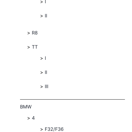
I
II
R8
TT
I
II
III
BMW
4
F32/F36