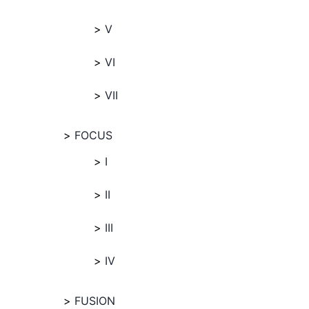
V
VI
VII
FOCUS
I
II
III
IV
FUSION