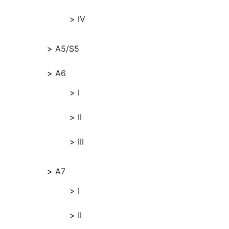
IV
A5/S5
A6
I
II
III
A7
I
II