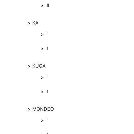
III
KA
I
II
KUGA
I
II
MONDEO
I