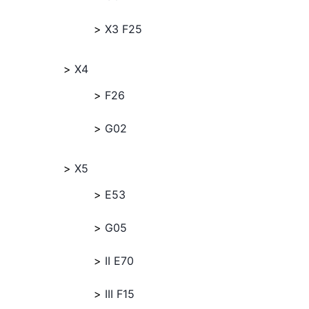
X3 F25
X4
F26
G02
X5
E53
G05
II E70
III F15