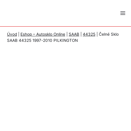
Skip
to
content
Úvod
|
Eshop – Autosklo Online
|
SAAB
|
44325
|
Čelné Sklo
SAAB 44325 1997-2010 PILKINGTON