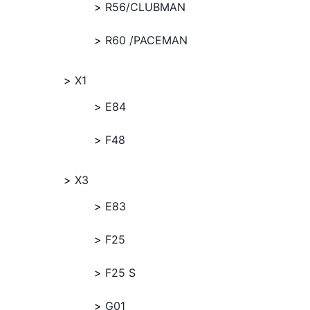
R56/CLUBMAN
R60 /PACEMAN
X1
E84
F48
X3
E83
F25
F25 S
G01