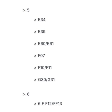
5
E34
E39
E60/E61
F07
F10/F11
G30/G31
6
6 F F12/FF13