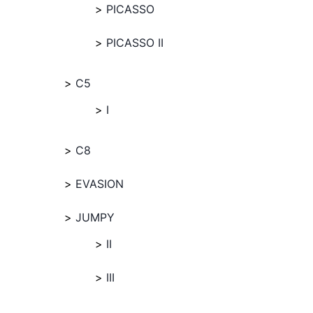
PICASSO
PICASSO II
C5
I
C8
EVASION
JUMPY
II
III