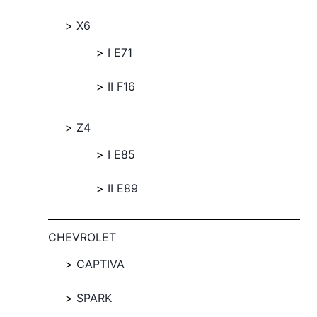
X6
I E71
II F16
Z4
I E85
II E89
CHEVROLET
CAPTIVA
SPARK