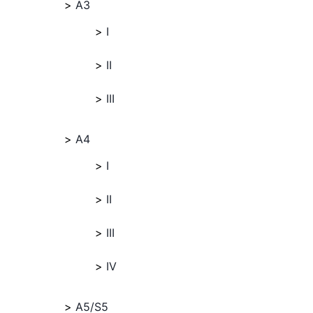
A3
I
II
III
A4
I
II
III
IV
A5/S5