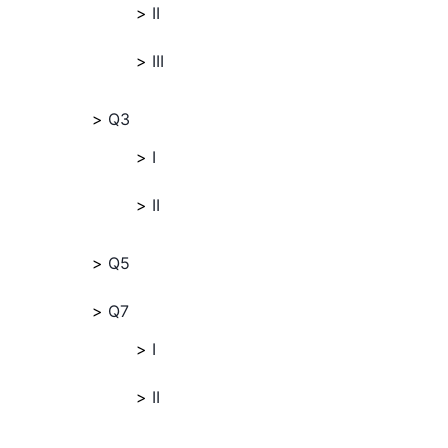
II
III
Q3
I
II
Q5
Q7
I
II