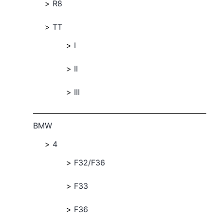
R8
TT
I
II
III
BMW
4
F32/F36
F33
F36