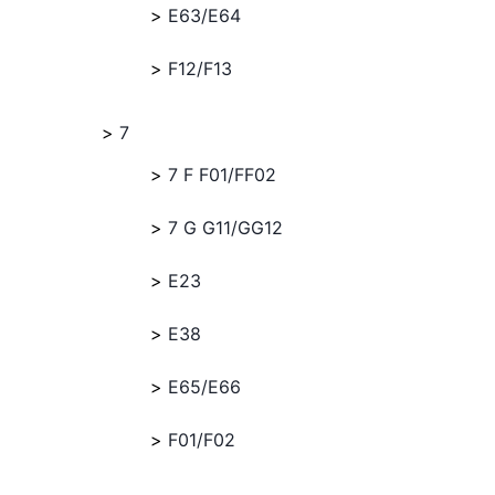
E63/E64
F12/F13
7
7 F F01/FF02
7 G G11/GG12
E23
E38
E65/E66
F01/F02