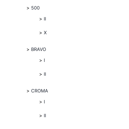
500
II
X
BRAVO
I
II
CROMA
I
II