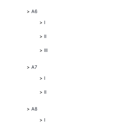
A6
I
II
III
A7
I
II
A8
I