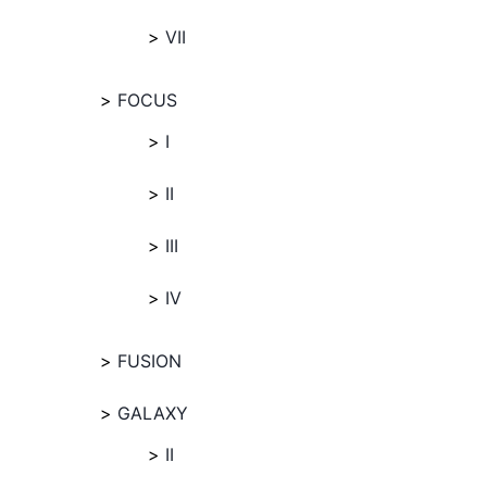
VII
FOCUS
I
II
III
IV
FUSION
GALAXY
II