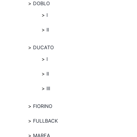
DOBLO
I
II
DUCATO
I
II
III
FIORINO
FULLBACK
MAREA