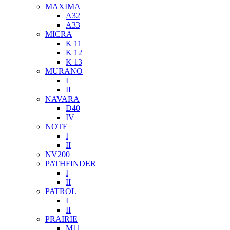
MAXIMA
A32
A33
MICRA
K 11
K 12
K 13
MURANO
I
II
NAVARA
D40
IV
NOTE
I
II
NV200
PATHFINDER
I
II
PATROL
I
II
PRAIRIE
M11