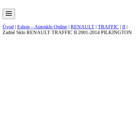
Úvod
|
Eshop – Autosklo Online
|
RENAULT
|
TRAFFIC
|
II
|
Zadné Sklo RENAULT TRAFFIC II 2001-2014 PILKINGTON