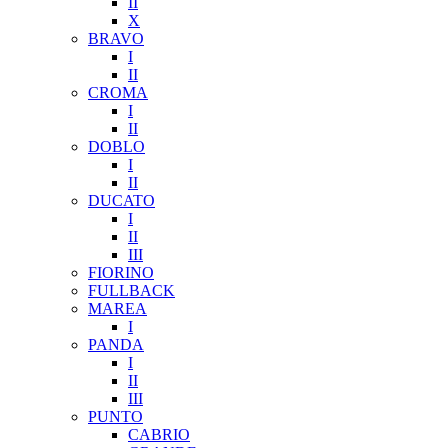
II
X
BRAVO
I
II
CROMA
I
II
DOBLO
I
II
DUCATO
I
II
III
FIORINO
FULLBACK
MAREA
I
PANDA
I
II
III
PUNTO
CABRIO