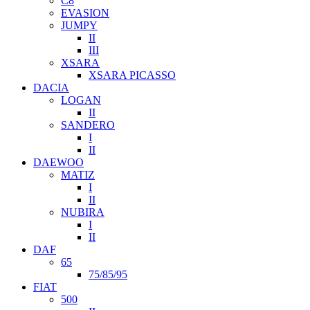
C8
EVASION
JUMPY
II
III
XSARA
XSARA PICASSO
DACIA
LOGAN
II
SANDERO
I
II
DAEWOO
MATIZ
I
II
NUBIRA
I
II
DAF
65
75/85/95
FIAT
500