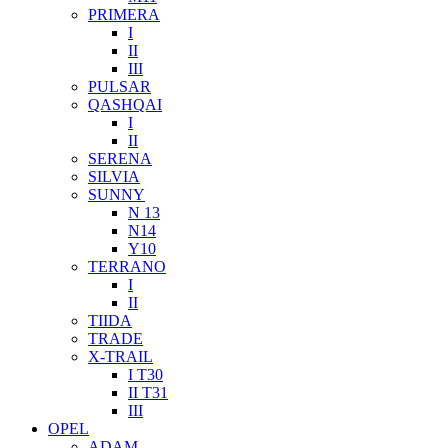
PRIMERA
I
II
III
PULSAR
QASHQAI
I
II
SERENA
SILVIA
SUNNY
N 13
N14
Y10
TERRANO
I
II
TIIDA
TRADE
X-TRAIL
I T30
II T31
III
OPEL
ADAM