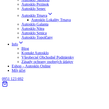
Autosklo Pezinok
Autosklo Senec
Autosklo Trnava
Autosklo Lokality Trnava
Autosklo Galanta
Autosklo Nitra
Autosklo Senica
Autosklo Topolčany
Info
Blog
Kontakt Autosklo
Všeobecné Obchodné Podmienky
Zásady ochrany osobných údajov
Eshop – Autosklo Online
Môj účet
0951 123 692