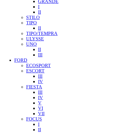
GRANDE
I
II
STILO
TIPO
II
TIPO/TEMPRA
ULYSSE
UNO
II
III
FORD
ECOSPORT
ESCORT
III
IV
FIESTA
III
IV
V
VI
VII
FOCUS
I
II