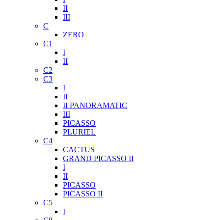
II
III
C
ZERO
C1
I
II
C2
C3
I
II
II PANORAMATIC
III
PICASSO
PLURIEL
C4
CACTUS
GRAND PICASSO II
I
II
PICASSO
PICASSO II
C5
I