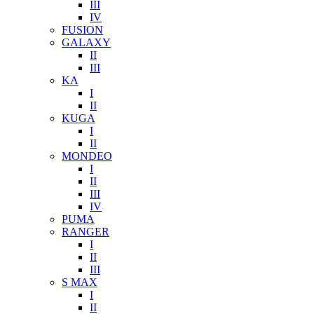
III
IV
FUSION
GALAXY
II
III
KA
I
II
KUGA
I
II
MONDEO
I
II
III
IV
PUMA
RANGER
I
II
III
S MAX
I
II