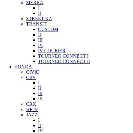
SIERRA
I
II
STREET KA
TRANSIT
CUSTOM
II
III
IV
IV COURIER
TOURNEO CONNECT I
TOURNEO CONNECT II
HONDA
CIVIC
CRV
I
II
III
IV
CRX
HR-V
JAZZ
I
II
IV