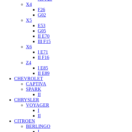
X4
F26
G02
X5
E53
G05
II E70
III F15
X6
I E71
II F16
Z4
I E85
II E89
CHEVROLET
CAPTIVA
SPARK
II
CHRYSLER
VOYAGER
I
II
CITROEN
BERLINGO
I