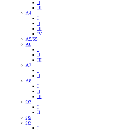
II
III
A4
I
II
III
IV
A5/S5
A6
I
II
III
A7
I
II
A8
I
II
III
Q3
I
II
Q5
Q7
I