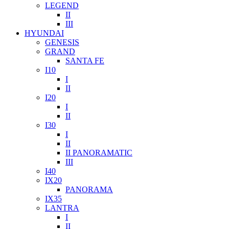
LEGEND
II
III
HYUNDAI
GENESIS
GRAND
SANTA FE
I10
I
II
I20
I
II
I30
I
II
II PANORAMATIC
III
I40
IX20
PANORAMA
IX35
LANTRA
I
II