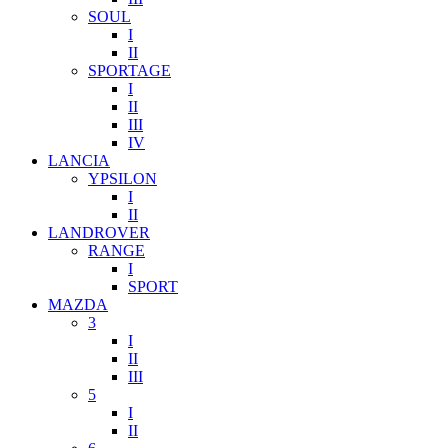
SOUL
I
II
SPORTAGE
I
II
III
IV
LANCIA
YPSILON
I
II
LANDROVER
RANGE
I
SPORT
MAZDA
3
I
II
III
5
I
II