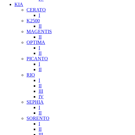
KIA
CERATO
I
K2500
II
MAGENTIS
II
OPTIMA
I
II
PICANTO
I
II
RIO
I
II
III
IV
SEPHIA
I
II
SORENTO
I
II
III