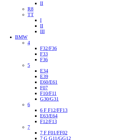
II
R8
TT
I
II
III
BMW
4
F32/F36
F33
F36
5
E34
E39
E60/E61
F07
F10/F11
G30/G31
6
6 F F12/FF13
E63/E64
F12/F13
7
7 F F01/FF02
7 G G11/GG12