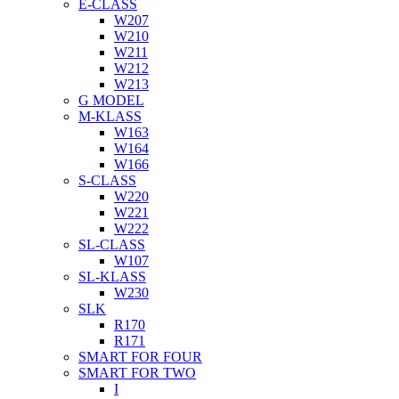
E-CLASS
W207
W210
W211
W212
W213
G MODEL
M-KLASS
W163
W164
W166
S-CLASS
W220
W221
W222
SL-CLASS
W107
SL-KLASS
W230
SLK
R170
R171
SMART FOR FOUR
SMART FOR TWO
I