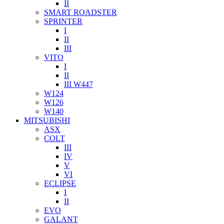
II
SMART ROADSTER
SPRINTER
I
II
III
VITO
I
II
III W447
W124
W126
W140
MITSUBISHI
ASX
COLT
III
IV
V
VI
ECLIPSE
I
II
EVO
GALANT