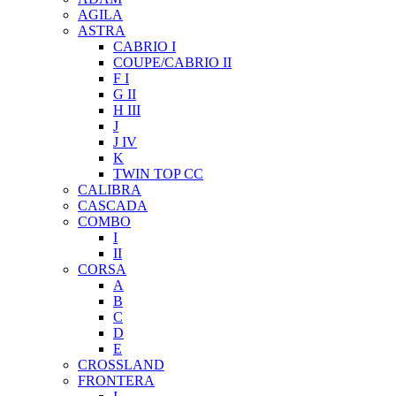
AGILA
ASTRA
CABRIO I
COUPE/CABRIO II
F I
G II
H III
J
J IV
K
TWIN TOP CC
CALIBRA
CASCADA
COMBO
I
II
CORSA
A
B
C
D
E
CROSSLAND
FRONTERA