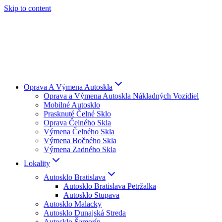
Skip to content
Oprava A Výmena Autoskla
Oprava a Výmena Autoskla Nákladných Vozidiel
Mobilné Autosklo
Prasknuté Čelné Sklo
Oprava Čelného Skla
Výmena Čelného Skla
Výmena Bočného Skla
Výmena Zadného Skla
Lokality
Autosklo Bratislava
Autosklo Bratislava Petržalka
Autosklo Stupava
Autosklo Malacky
Autosklo Dunajská Streda
Autosklo Šamorín