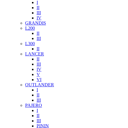
I
II
III
IV
GRANDIS
L200
II
III
L300
II
LANCER
II
III
IV
V
VI
OUTLANDER
I
II
III
PAJERO
I
II
III
PININ