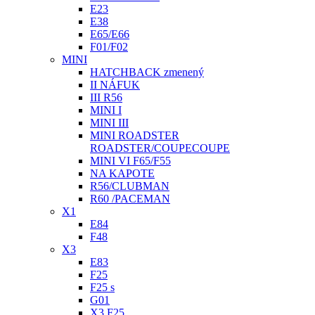
E23
E38
E65/E66
F01/F02
MINI
HATCHBACK zmenený
II NÁFUK
III R56
MINI I
MINI III
MINI ROADSTER
ROADSTER/COUPECOUPE
MINI VI F65/F55
NA KAPOTE
R56/CLUBMAN
R60 /PACEMAN
X1
E84
F48
X3
E83
F25
F25 s
G01
X3 F25