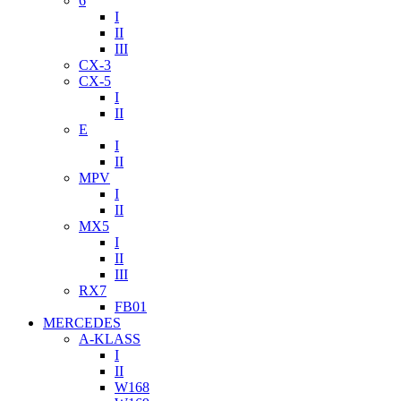
6
I
II
III
CX-3
CX-5
I
II
E
I
II
MPV
I
II
MX5
I
II
III
RX7
FB01
MERCEDES
A-KLASS
I
II
W168