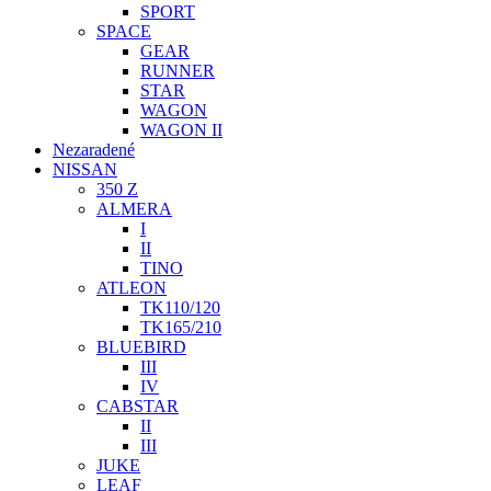
SPORT
SPACE
GEAR
RUNNER
STAR
WAGON
WAGON II
Nezaradené
NISSAN
350 Z
ALMERA
I
II
TINO
ATLEON
TK110/120
TK165/210
BLUEBIRD
III
IV
CABSTAR
II
III
JUKE
LEAF