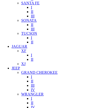
SANTA FE
I
II
III
SONATA
II
III
TUCSON
I
II
JAGUAR
XF
I
II
XJ
JEEP
GRAND CHEROKEE
I
II
III
IV
WRANGLER
I
II
IV