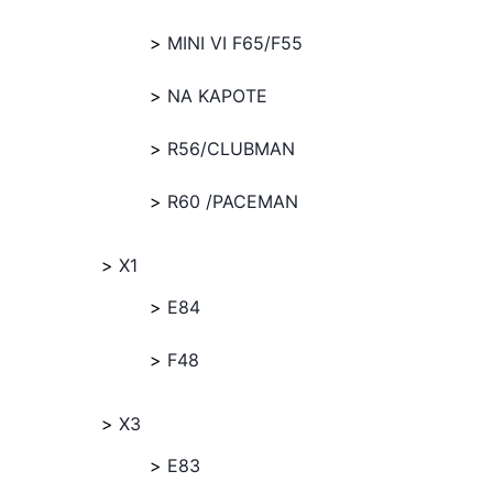
MINI VI F65/F55
NA KAPOTE
R56/CLUBMAN
R60 /PACEMAN
X1
E84
F48
X3
E83