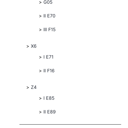
G05
II E70
III F15
X6
I E71
II F16
Z4
I E85
II E89