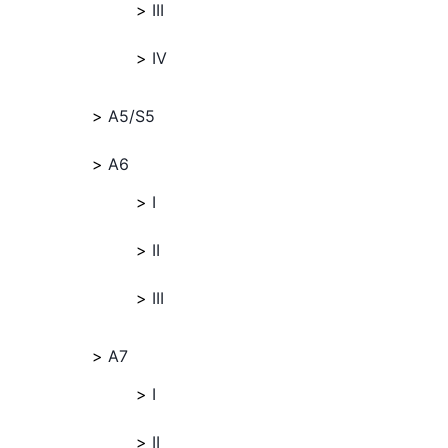
III
IV
A5/S5
A6
I
II
III
A7
I
II