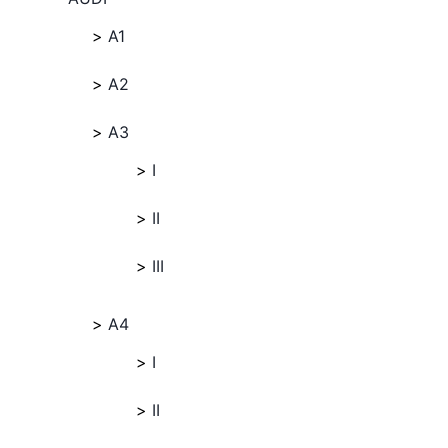
A1
A2
A3
I
II
III
A4
I
II