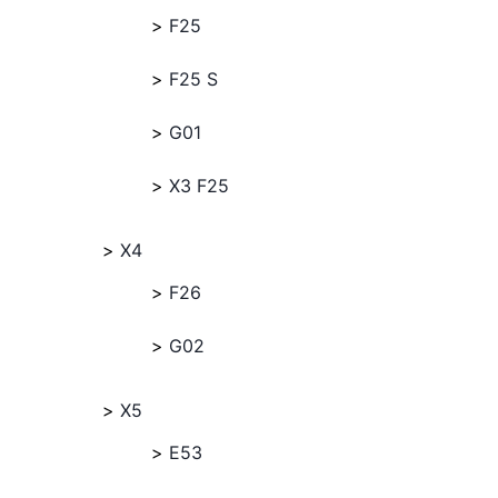
F25
F25 S
G01
X3 F25
X4
F26
G02
X5
E53