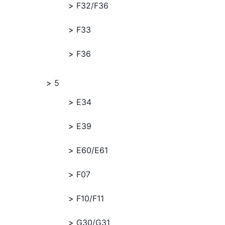
F32/F36
F33
F36
5
E34
E39
E60/E61
F07
F10/F11
G30/G31