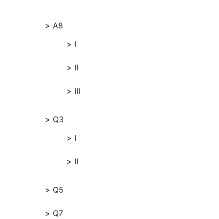
A8
I
II
III
Q3
I
II
Q5
Q7