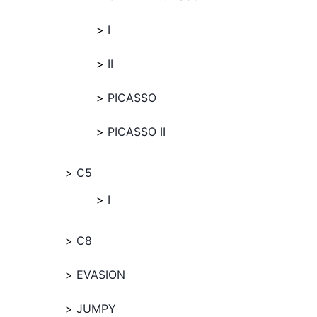
I
II
PICASSO
PICASSO II
C5
I
C8
EVASION
JUMPY