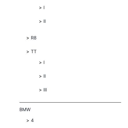
I
II
R8
TT
I
II
III
BMW
4