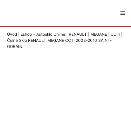
Skip
to
content
Úvod
|
Eshop – Autosklo Online
|
RENAULT
|
MEGANE
|
CC II
|
Čelné Sklo RENAULT MEGANE CC II 2003-2010 SAINT-
GOBAIN