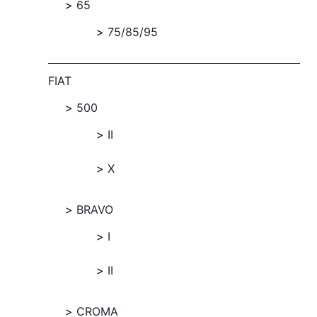
65
75/85/95
FIAT
500
II
X
BRAVO
I
II
CROMA