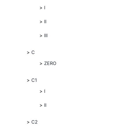
I
II
III
C
ZERO
C1
I
II
C2