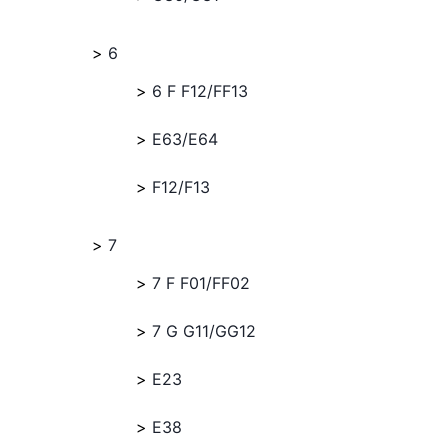
6
6 F F12/FF13
E63/E64
F12/F13
7
7 F F01/FF02
7 G G11/GG12
E23
E38