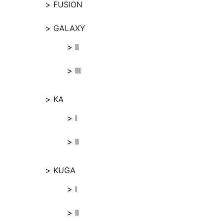
FUSION
GALAXY
II
III
KA
I
II
KUGA
I
II