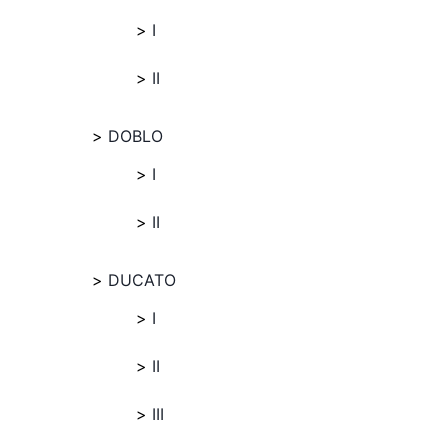
I
II
DOBLO
I
II
DUCATO
I
II
III